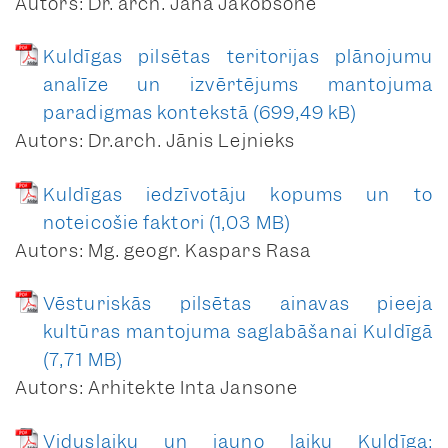
Autors: Dr. arch. Jana Jākobsone
Baznīcas iela 25A
anketa
Kuldīgas pilsētas teritorijas plānojumu
foto lapas
analīze un izvērtējums mantojuma
paradigmas kontekstā
Baznīcas iela 27,
Autors: Dr.arch. Jānis Lejnieks
anketa
krāsu anketa
Kuldīgas iedzīvotāju kopums un to
foto lapas
noteicošie faktori
Baznīcas iela 28
Autors: Mg. geogr. Kaspars Rasa
anketa
Vēsturiskās pilsētas ainavas pieeja
foto lapas
kultūras mantojuma saglabāšanai Kuldīgā
Baznīcas iela 29
anketa
Autors: Arhitekte Inta Jansone
krāsu anketa
foto lapas
Viduslaiku un jauno laiku Kuldīga: