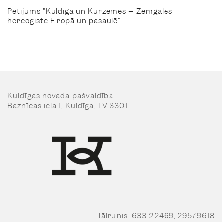
Pētījums "Kuldīga un Kurzemes – Zemgales
Baznīcas iela 33
hercogiste Eiropā un pasaulē"
anketa
krāsu anketa
foto lapas
Baznīcas iela 34
anketa
Kuldīgas novada pašvaldība
krāsu anketa
Baznīcas iela 1, Kuldīga, LV 3301
foto lapas
Baznīcas iela 36
anketa
krāsu anketa
foto lapas
Baznīcas iela 36-1
anketa
Tālrunis: 633 22469, 29579618