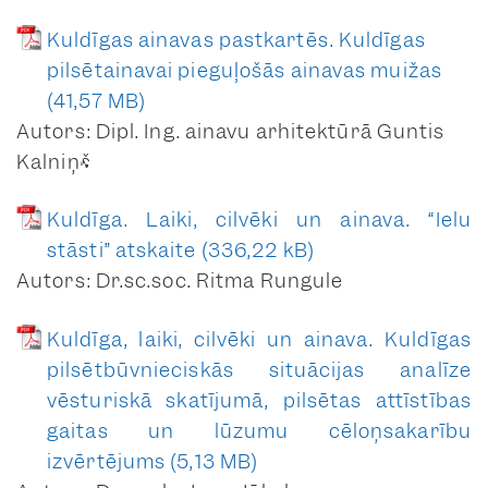
anketa
Kuldīgas ainavas pastkartēs. Kuldīgas
krāsu anketa
pilsētainavai pieguļošās ainavas muižas
foto lapas
Autors: Dipl. Ing. ainavu arhitektūrā Guntis
Baznīcas iela 21A
Kalniņš
anketa
foto lapas
Kuldīga. Laiki, cilvēki un ainava. “Ielu
Baznīcas iela 22
stāsti” atskaite
anketa
Autors: Dr.sc.soc. Ritma Rungule
krāsu anketa
foto lapas
Kuldīga, laiki, cilvēki un ainava. Kuldīgas
pilsētbūvnieciskās situācijas analīze
Baznīcas iela 23
vēsturiskā skatījumā, pilsētas attīstības
anketa
gaitas un lūzumu cēloņsakarību
krāsu anketa
izvērtējums
foto lapas