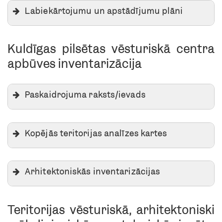
Semināra parka koku inventarizācija
risinājums
Labiekārtojumu un apstādījumu plāni
un vēsturiskā izpēte
Brīvstāvošo konteineru specifikācija
Kuldīgas pilsētas vēsturiskā centra
apbūves inventarizācija
Paskaidrojuma raksts/ievads
Paskaidrojuma raksts
Kopējās teritorijas analīzes kartes
Arhitektoniskās inventarizācijas
1905. gada iela 1
Kultūras centra skvēra apstādījumu
Teritorijas vēsturiskā, arhitektoniski
anketa
detalizācija