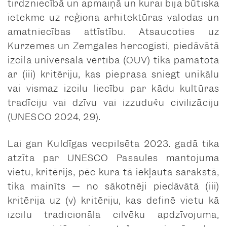
tirdzniecībā un apmaiņā un kurai bija būtiska
ietekme uz reģiona arhitektūras valodas un
amatniecības attīstību. Atsaucoties uz
Kurzemes un Zemgales hercogisti, piedāvātā
izcilā universālā vērtība (OUV) tika pamatota
ar (iii) kritēriju, kas pieprasa sniegt unikālu
vai vismaz izcilu liecību par kādu kultūras
tradīciju vai dzīvu vai izzudušu civilizāciju
(UNESCO 2024, 29).
Lai gan Kuldīgas vecpilsēta 2023. gadā tika
atzīta par UNESCO Pasaules mantojuma
vietu, kritērijs, pēc kura tā iekļauta sarakstā,
tika mainīts — no sākotnēji piedāvātā (iii)
kritērija uz (v) kritēriju, kas definē vietu kā
izcilu tradicionāla cilvēku apdzīvojuma,