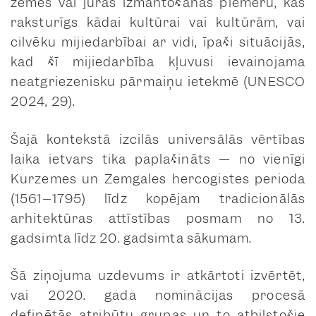
zemes vai jūras izmantošanas piemēru, kas
raksturīgs kādai kultūrai vai kultūrām, vai
cilvēku mijiedarbībai ar vidi, īpaši situācijās,
kad šī mijiedarbība kļuvusi ievainojama
neatgriezenisku pārmaiņu ietekmē (UNESCO
2024, 29).
Šajā kontekstā izcilās universālās vērtības
laika ietvars tika paplašināts — no vienīgi
Kurzemes un Zemgales hercogistes perioda
(1561–1795) līdz kopējam tradicionālās
arhitektūras attīstības posmam no 13.
gadsimta līdz 20. gadsimta sākumam.
Šā ziņojuma uzdevums ir atkārtoti izvērtēt,
vai 2020. gada nominācijas procesā
definētās atribūtu grupas un to atbilstošie