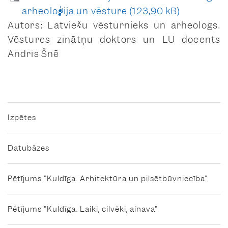
arheoloģija un vēsture
Baznīcas iela 29-2
Autors: Latviešu vēsturnieks un arheologs.
anketa
Vēstures zinātņu doktors un LU docents
foto lapas
Andris Šnē
Baznīcas iela 30
anketa
krāsu anketa
foto lapas
Izpētes
Baznīcas iela 31
anketa
Datubāzes
foto lapas
Baznīcas iela 32
Pētījums "Kuldīga. Arhitektūra un pilsētbūvniecība"
anketa
krāsu anketa
Pētījums "Kuldīga. Laiki, cilvēki, ainava"
foto lapas