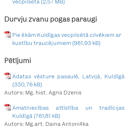
vecpilsētā
aizsardzības zonu visos Kuldīgas
foto lapas
novada plānošanas procesos
un
Durvju zvanu pogas paraugi
Baznīcas iela 18
nodrošināt, ka visi attīstītāji un
anketa
institūcijas ievēro tajā noteiktos
Pie ēkām Kuldīgas vecpilsētā cilvēkiem ar
krāsu anketa
parametrus un rekomendācijas.
kustību traucējumiem
foto lapas
Baznīcas iela 19
Pētījumi
anketa
krāsu anketa
Adatas vēsture pasaulē, Latvijā, Kuldīgā
foto lapas
Baznīcas iela 20
Autors: Mg. hist. Agris Dzenis
anketa
Amatniecības attīstība un tradīcijas
krāsu anketa
Kuldīgā
foto lapas
Autors: Mg.art. Daina Antoniška
Baznīcas iela 21