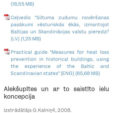
Baznīcas iela 7
vai
Policijas ielas apstādījumu izvietojuma
anketa
plāns un detalizācija
foto lapas
veikt pilnu “Heritage Impact
Ceļvedis “Siltuma zudumu novēršanas
Assessment” (potenciālās ietekmes uz
pasākumi vēsturiskās ēkās, izmantojot
Baznīcas iela 7A
Pasaules mantojuma vietu
Baltijas un Skandināvijas valstu pieredzi”
anketa
novērtējuma) procesu
, sagatavojot
(LV)
krāsu anketa
ziņojumu un saskaņojot to ar UNESCO
foto lapas
Practical guide “Measures for heat loss
Pasaules mantojuma centru.
Baznīcas iela 9
prevention in historical buildings, using
anketa
the experience of the Baltic and
krāsu anketa
Scandinavian states” (ENG)
foto lapas
Alekšupītes un ar to saistīto ielu
Baznīcas iela 10
koncepcija
anketa
foto lapas
Izstrādātājs G.Kalniņš, 2008.