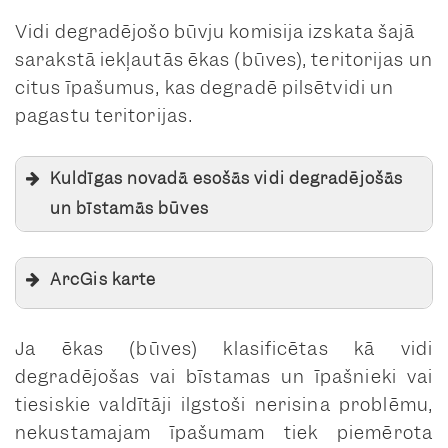
Vidi degradējošo būvju komisija izskata šajā
sarakstā iekļautās ēkas (būves), teritorijas un
citus īpašumus, kas degradē pilsētvidi un
pagastu teritorijas.
Kuldīgas novadā esošās vidi degradējošās
un bīstamās būves
Alsungas pag.
ArcGis karte
Ēdoles pag.
ArcGis karte
Gudenieku pag.
Ja ēkas (būves) klasificētas kā vidi
degradējošas vai bīstamas un īpašnieki vai
Īvandes pag.
tiesiskie valdītāji ilgstoši nerisina problēmu,
Kabiles pag.
nekustamajam īpašumam tiek piemērota