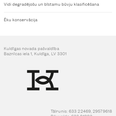
Vidi degradējošu un bīstamu būvju klasificēšana
Ēku konservācija
Kuldīgas novada pašvaldība
Baznīcas iela 1, Kuldīga, LV 3301
Tālrunis: 633 22469, 29579618