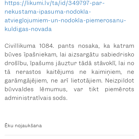
https://likumi.lv/ta/id/349797-par-
Skrundas pag
nekustama-ipasuma-nodokla-
atvieglojumiem-un-nodokla-piemerosanu-
Snēpeles pag.
kuldigas-novada
Turlavas pag.
Civillikuma 1084. pants nosaka, ka katram
Vārmes pag.
būves īpašniekam, lai aizsargātu sabiedrisko
drošību, īpašums jāuztur tādā stāvoklī, lai no
tā nerastos kaitējums ne kaimiņiem, ne
garāmgājējiem, ne arī lietotājiem. Neizpildot
būvvaldes lēmumus, var tikt piemērots
administratīvais sods.
Ēku nojaukšana