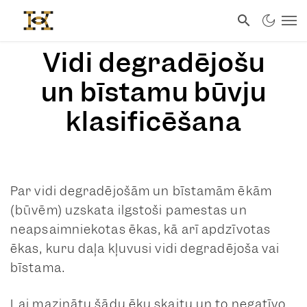
Vidi degradējošu
un bīstamu būvju
klasificēšana
Par vidi degradējošām un bīstamām ēkām
(būvēm) uzskata ilgstoši pamestas un
neapsaimniekotas ēkas, kā arī apdzīvotas
ēkas, kuru daļa kļuvusi vidi degradējoša vai
bīstama.
Lai mazinātu šādu ēku skaitu un to negatīvo