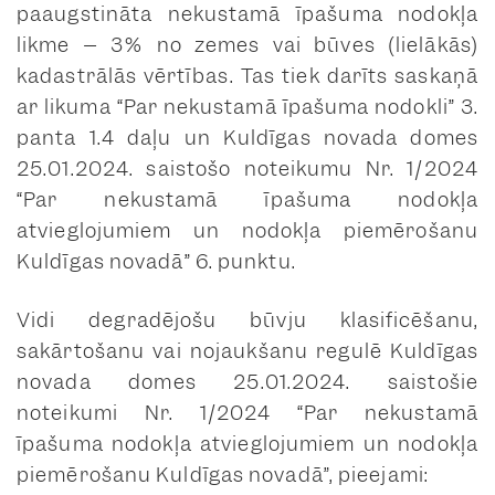
paaugstināta nekustamā īpašuma nodokļa
Kuldīga
likme – 3% no zemes vai būves (lielākās)
Kurmāles pag.
kadastrālās vērtības. Tas tiek darīts saskaņā
ar likuma “Par nekustamā īpašuma nodokli” 3.
Laidu pag.
panta 1.4 daļu un Kuldīgas novada domes
Nīkrāces pag.
25.01.2024. saistošo noteikumu Nr. 1/2024
“Par nekustamā īpašuma nodokļa
Padures pag.
atvieglojumiem un nodokļa piemērošanu
Pelču pag.
Kuldīgas novadā” 6. punktu.
Raņķu pag.
Vidi degradējošu būvju klasificēšanu,
Rendas pag.
sakārtošanu vai nojaukšanu regulē Kuldīgas
novada domes 25.01.2024. saistošie
Rudbāržu pag.
noteikumi Nr. 1/2024 “Par nekustamā
Rumbas pag.
īpašuma nodokļa atvieglojumiem un nodokļa
piemērošanu Kuldīgas novadā”, pieejami:
Skrunda