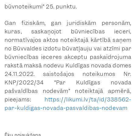
būvnoteikumi” 25. punktu.
Gan fiziskām, gan juridiskām personām,
kuras, saskaņojot būvniecības ieceri,
normatīvajos aktos noteiktajā kārtībā saņem
no Būvvaldes izdotu būvatļauju vai atzīmi par
būvniecības ieceres akceptu paskaidrojuma
rakstā maksā nodevu Kuldīgas novada domes
24.11.2022. saistošajos noteikumos Nr.
KNP/2022/34 “Par Kuldīgas novada
pašvaldības nodevām” noteiktajā apmērā,
pieejams:
https://likumi.lv/ta/id/338562-
par-kuldigas-novada-pasvaldibas-nodevam
Ēku nojaukšana