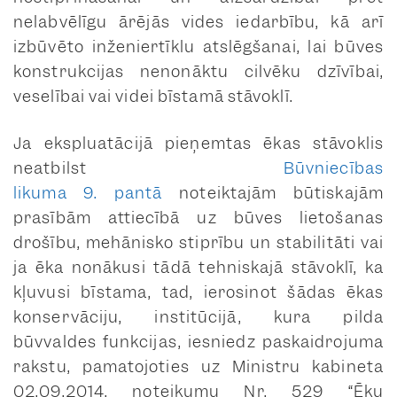
nelabvēlīgu ārējās vides iedarbību, kā arī
izbūvēto inženiertīklu atslēgšanai, lai būves
konstrukcijas nenonāktu cilvēku dzīvībai,
veselībai vai videi bīstamā stāvoklī.
Ja ekspluatācijā pieņemtas ēkas stāvoklis
neatbilst
Būvniecības
likuma
9. pantā
noteiktajām būtiskajām
prasībām attiecībā uz būves lietošanas
drošību, mehānisko stiprību un stabilitāti vai
ja ēka nonākusi tādā tehniskajā stāvoklī, ka
kļuvusi bīstama, tad, ierosinot šādas ēkas
konservāciju, institūcijā, kura pilda
būvvaldes funkcijas, iesniedz paskaidrojuma
rakstu, pamatojoties uz Ministru kabineta
02.09.2014. noteikumu Nr. 529 “Ēku