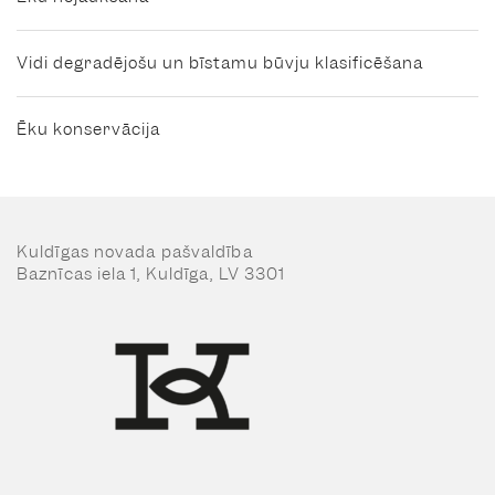
Vidi degradējošu un bīstamu būvju klasificēšana
Ēku konservācija
Kuldīgas novada pašvaldība
Baznīcas iela 1, Kuldīga, LV 3301