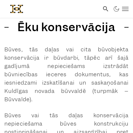
Ēku konservācija
Būves, tās daļas vai cita būvobjekta
konservācija ir būvdarbi, tāpēc arī šajā
gadījumā nepieciešams izstrādāt
būvniecības ieceres dokumentus, kas
iesniedzami izskatīšanai un saskaņošanai
Kuldīgas novada būvvaldē (turpmāk –
Būvvalde).
Būves vai tās daļas konservācija
nepieciešama būves konstrukciju
nostiprināšanai un aizsardzībai pret