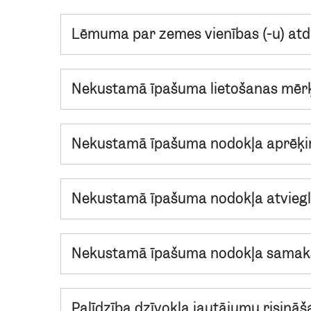
Lēmuma par zemes vienības (-u) atd
Nekustamā īpašuma lietošanas mērķ
Nekustamā īpašuma nodokļa aprēķin
Nekustamā īpašuma nodokļa atviegl
Nekustamā īpašuma nodokļa samaks
Palīdzība dzīvokļa jautājumu risinā