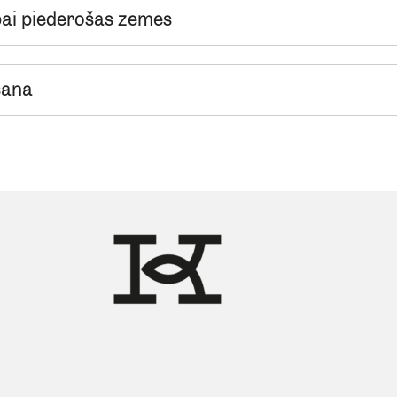
bai piederošas zemes
šana