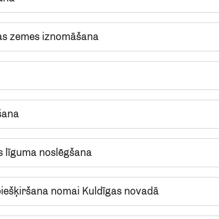
ošas zemes iznomāšana
šana
s līguma noslēgšana
piešķiršana nomai Kuldīgas novadā