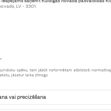
u iespējams saņemt
Kuldīgas novada pašvaldības Kl
novads, LV - 3301.
*
u juridisku spēku, tam jābūt noformētam atbilstoši normatī
kstu, jāsatur laika zīmogs.
šana vai precizēšana