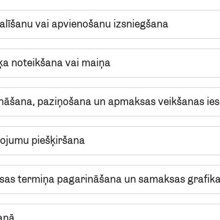
alīšanu vai apvienošanu izsniegšana
a noteikšana vai maiņa
āšana, paziņošana un apmaksas veikšanas ies
ojumu piešķiršana
as termiņa pagarināšana un samaksas grafik
šanā