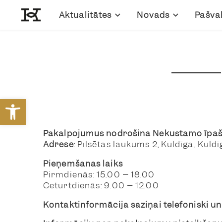
Aktualitātes
Novads
Pašva
Open toolbar
Pakalpojumus nodrošina
Nekustamo īpaš
Adrese
: Pilsētas laukums 2, Kuldīga, Kuldī
Pieņemšanas laiks
Pirmdienās: 15.00 – 18.00
Ceturtdienās: 9.00 – 12.00
Kontaktinformācija saziņai telefoniski u