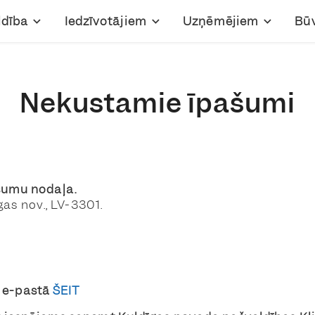
ldība
Iedzīvotājiem
Uzņēmējiem
Bū
Nekustamie īpašumi
umu nodaļa.
gas nov., LV-3301.
n e-pastā
ŠEIT