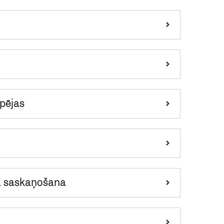
pējas
a saskaņošana