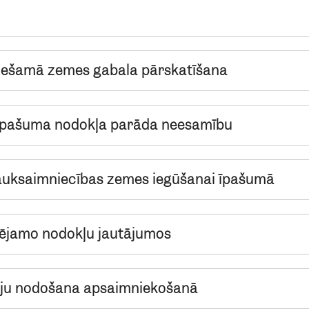
ciešamā zemes gabala pārskatīšana
 īpašuma nodokļa parāda neesamību
 lauksaimniecības zemes iegūšanai īpašumā
rējamo nodokļu jautājumos
oriju nodošana apsaimniekošanā