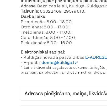
Informāciju par pakalpojumu pieteikšan
Adrese:
Baznīcas iela 1, Kuldīga, Kuldīgas 
Tālrunis:
63322469; 29579618.
Darba laiks
Pirmdienās: 8.00 - 18.00;
Otrdienās: 8.00 - 17.00;
Trešdienās: 8.00 - 17.00;
Ceturtdienās: 8.00 - 17.00;
Piektdienās: 8.00 - 16.00.
Elektroniskai saziņai:
- Kuldīgas novada pašvaldības
E-ADRESE
- E-pasts:
dome@kuldiga.lv
*
* Lai elektroniski sagatavots dokuments iegūt
prasībām, parakstītam ar drošu elektronisko para
Adreses piešķiršana, maiņa, likvidē