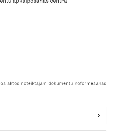
ientu apkalpošanas centrā
vajos aktos noteiktajām dokumentu noformēšanas