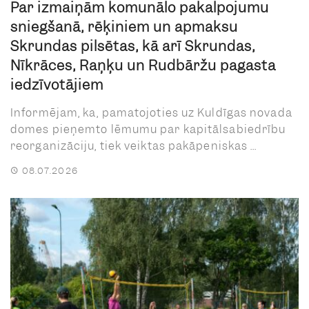
Par izmaiņām komunālo pakalpojumu
sniegšanā, rēķiniem un apmaksu
Skrundas pilsētas, kā arī Skrundas,
Nīkrāces, Raņķu un Rudbāržu pagasta
iedzīvotājiem
Informējam, ka, pamatojoties uz Kuldīgas novada
domes pieņemto lēmumu par kapitālsabiedrību
reorganizāciju, tiek veiktas pakāpeniskas ...
08.07.2026