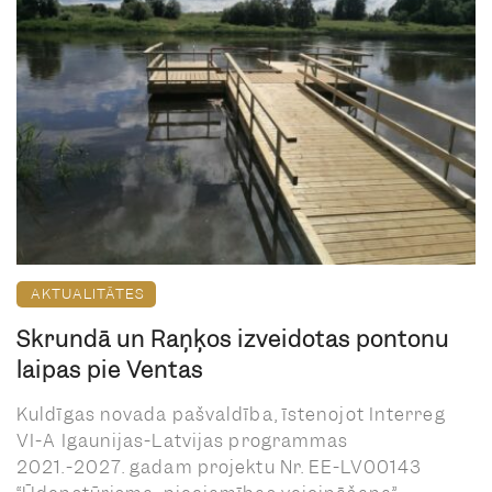
AKTUALITĀTES
Skrundā un Raņķos izveidotas pontonu
laipas pie Ventas
Kuldīgas novada pašvaldība, īstenojot Interreg
VI-A Igaunijas-Latvijas programmas
2021.-2027. gadam projektu Nr. EE-LV00143