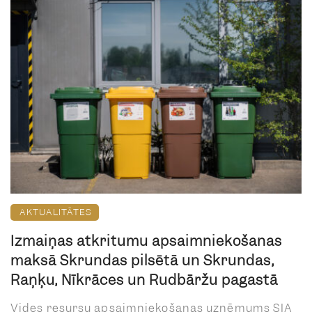
AKTUALITĀTES
Izmaiņas atkritumu apsaimniekošanas
maksā Skrundas pilsētā un Skrundas,
Raņķu, Nīkrāces un Rudbāržu pagastā
Vides resursu apsaimniekošanas uzņēmums SIA