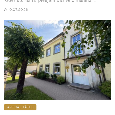
“Ūdenstūrisma pieejamības veicināšana” ...
10.07.2026
AKTUALITĀTES