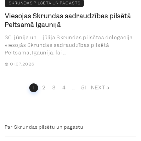
SKRUNDAS PILSĒTA UN PAGASTS
Viesojas Skrundas sadraudzības pilsētā
Peltsamā Igaunijā
30. jūnijā un 1. jūlijā Skrundas pilsētas delegācija
viesojās Skrundas sadraudzības pilsētā
Peltsamā, Igaunijā, lai ...
01.07.2026
Posts
1
2
3
4
…
51
NEXT
navigation
Par Skrundas pilsētu un pagastu