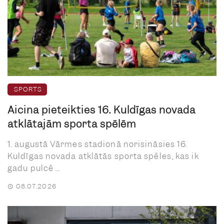
SPORTS
Aicina pieteikties 16. Kuldīgas novada
atklātajām sporta spēlēm
1. augustā Vārmes stadionā norisināsies 16.
Kuldīgas novada atklātās sporta spēles, kas ik
gadu pulcē ...
08.07.2026