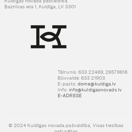
Kuldīgas novada pašvaldība
Baznīcas iela 1, Kuldīga, LV 3301
Tālrunis: 633 22469, 29579618
Būvvalde: 633 21903
E-pasts:
dome@kuldiga.lv
Info:
info@kuldigasnovads.lv
E-ADRESE
© 2024 Kuldīgas novada pašvaldība, Visas tiesības
paturētas