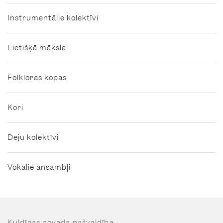
Instrumentālie kolektīvi
Lietišķā māksla
Folkloras kopas
Kori
Deju kolektīvi
Vokālie ansambļi
Kuldīgas novada pašvaldība