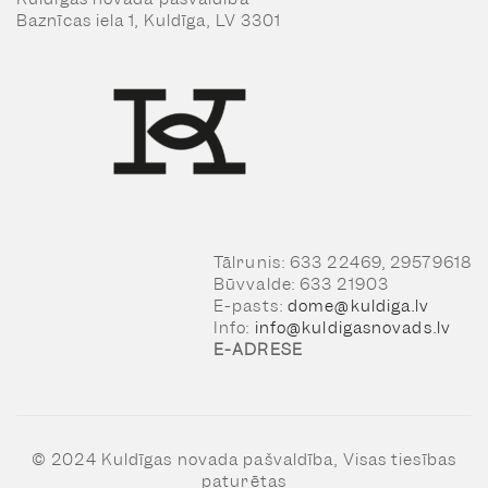
Baznīcas iela 1, Kuldīga, LV 3301
Tālrunis: 633 22469, 29579618
Būvvalde: 633 21903
E-pasts:
dome@kuldiga.lv
Info:
info@kuldigasnovads.lv
E-ADRESE
© 2024 Kuldīgas novada pašvaldība, Visas tiesības
paturētas