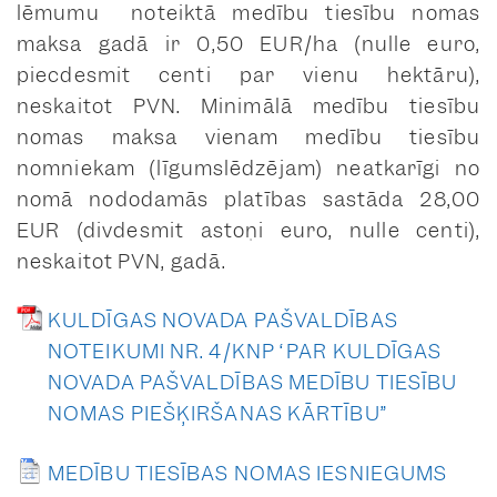
lēmumu noteiktā medību tiesību nomas
maksa gadā ir 0,50 EUR/ha (nulle euro,
piecdesmit centi par vienu hektāru),
neskaitot PVN. Minimālā medību tiesību
nomas maksa vienam medību tiesību
nomniekam (līgumslēdzējam) neatkarīgi no
nomā nododamās platības sastāda 28,00
EUR (divdesmit astoņi euro, nulle centi),
neskaitot PVN, gadā.
KULDĪGAS NOVADA PAŠVALDĪBAS
NOTEIKUMI NR. 4/KNP “PAR KULDĪGAS
NOVADA PAŠVALDĪBAS MEDĪBU TIESĪBU
NOMAS PIEŠĶIRŠANAS KĀRTĪBU”
MEDĪBU TIESĪBAS NOMAS IESNIEGUMS