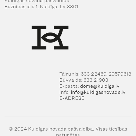
Kuldīgas novada pašvaldība
Baznīcas iela 1, Kuldīga, LV 3301
Tālrunis: 633 22469, 29579618
Būvvalde: 633 21903
E-pasts:
dome@kuldiga.lv
Info:
info@kuldigasnovads.lv
E-ADRESE
© 2024 Kuldīgas novada pašvaldība, Visas tiesības
paturētas