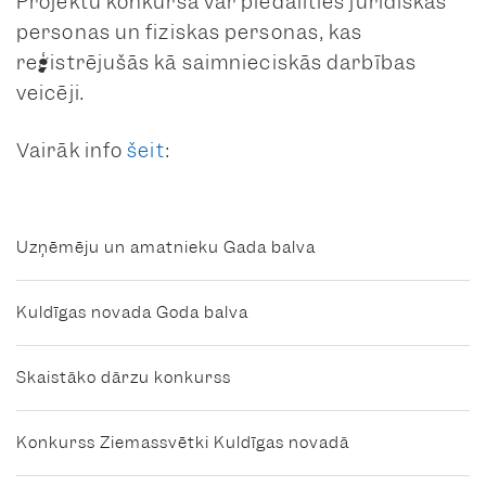
Projektu konkursā var piedalīties juridiskas
personas un fiziskas personas, kas
reģistrējušās kā saimnieciskās darbības
veicēji.
Vairāk info
šeit
:
Uzņēmēju un amatnieku Gada balva
Kuldīgas novada Goda balva
Skaistāko dārzu konkurss
Konkurss Ziemassvētki Kuldīgas novadā