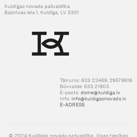
Kuldīgas novada pašvaldība
Baznīcas iela 1, Kuldīga, LV 3301
Tālrunis: 633 22469, 29579618
Būvvalde: 633 21903
E-pasts:
dome@kuldiga.lv
Info:
info@kuldigasnovads.lv
E-ADRESE
© 2024 Kuldīgas novada pašvaldība, Visas tiesības