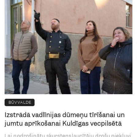
BŪVVALDE
Izstrādā vadlīnijas dūmeņu tīrīšanai un
jumtu aprīkošanai Kuldīgas vecpilsētā
Lai nodrošinātu skursteņslaucītāju drošu piekļuvi