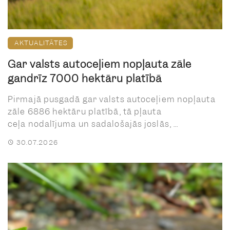
AKTUALITĀTES
Gar valsts autoceļiem nopļauta zāle
gandrīz 7000 hektāru platībā
Pirmajā pusgadā gar valsts autoceļiem nopļauta
zāle 6886 hektāru platībā, tā pļauta
ceļa nodalījuma un sadalošajās joslās, ...
30.07.2026