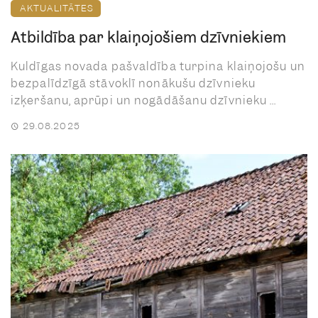
AKTUALITĀTES
Atbildība par klaiņojošiem dzīvniekiem
Kuldīgas novada pašvaldība turpina klaiņojošu un
bezpalīdzīgā stāvoklī nonākušu dzīvnieku
izķeršanu, aprūpi un nogādāšanu dzīvnieku ...
29.08.2025