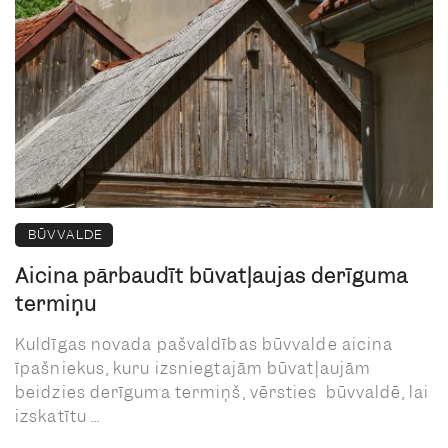
BŪVVALDE
Aicina pārbaudīt būvatļaujas derīguma
termiņu
Kuldīgas novada pašvaldības būvvalde aicina
īpašniekus, kuru izsniegtajām būvatļaujām
beidzies derīguma termiņš, vērsties būvvaldē, lai
izskatītu ...