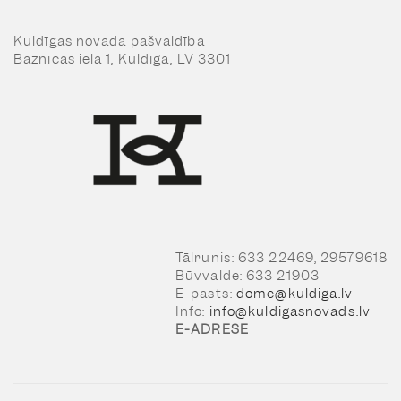
Kuldīgas novada pašvaldība
Baznīcas iela 1, Kuldīga, LV 3301
Tālrunis: 633 22469, 29579618
Būvvalde: 633 21903
E-pasts:
dome@kuldiga.lv
Info:
info@kuldigasnovads.lv
E-ADRESE