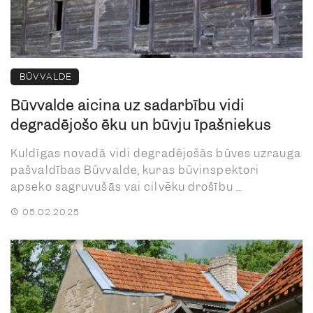
BŪVVALDE
Būvvalde aicina uz sadarbību vidi
degradējošo ēku un būvju īpašniekus
Kuldīgas novadā vidi degradējošās būves uzrauga
pašvaldības Būvvalde, kuras būvinspektori
apseko sagruvušās vai cilvēku drošību ...
05.02.2025