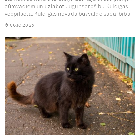
dūmvadiem un uzlabotu ugunsdrošību Kuldīgas
vecpilsētā, Kuldīgas novada būvvalde sadarbībā ...
06.10.2025