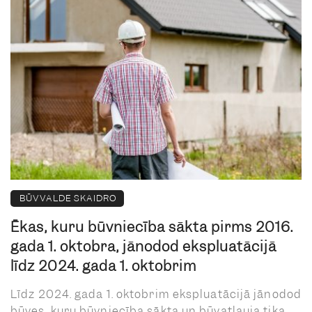
BŪVVALDE SKAIDRO
Ēkas, kuru būvniecība sākta pirms 2016.
gada 1. oktobra, jānodod ekspluatācijā
līdz 2024. gada 1. oktobrim
Līdz 2024. gada 1. oktobrim ekspluatācijā jānodod
būves, kuru būvniecība sākta un būvatļauja tika