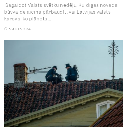
Sagaidot Valsts svētku nedēļu, Kuldīgas novada
būvvalde aicina pārbaudīt, vai Latvijas valsts
karogs, ko plānots ...
29.10.2024