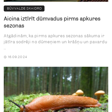
BŪVVALDE SKAIDRO
Aicina iztīrīt dūmvadus pirms apkures
sezonas
Atgādinām, ka pirms apkures sezonas sākuma ir
jātīra sodrēji no dūmeņiem un krāšņu un pavardu
...
16.09.2024