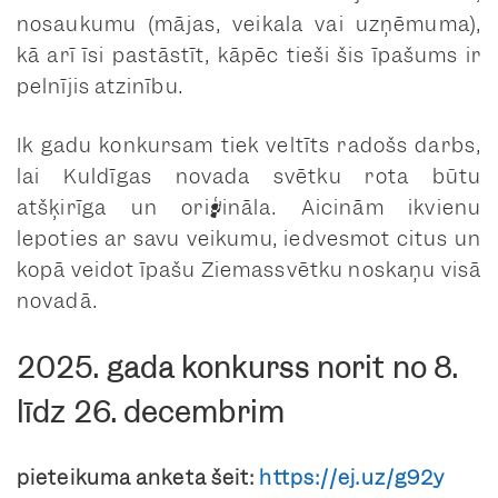
nosaukumu (mājas, veikala vai uzņēmuma),
kā arī īsi pastāstīt, kāpēc tieši šis īpašums ir
pelnījis atzinību.
Ik gadu konkursam tiek veltīts radošs darbs,
lai Kuldīgas novada svētku rota būtu
atšķirīga un oriģināla. Aicinām ikvienu
lepoties ar savu veikumu, iedvesmot citus un
kopā veidot īpašu Ziemassvētku noskaņu visā
novadā.
2025. gada konkurss norit no 8.
līdz 26. decembrim
pieteikuma anketa šeit:
https://ej.uz/g92y