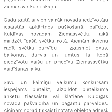
Ziemassvētku noskaņa.
Gadu gaitā arvien vairāk novada iedzīvotāju
iesaistās apkārtnes pušķošanā, palīdzot
Kuldīgas novadam Ziemassvētku laikā
mirdzēt īpašā svētku rotā. Aicinām ikvienu
radīt svētku burvību – izgaismot logus,
balkonus, durvis un jumtus, lai kopā
piedzīvotu gaišu un priecīgu Ziemassvētku
gaidīšanas laiku.
Savu un kaimiņu veikumu konkursam
iespējams pieteikt, aizpildot pieteikuma
anketu tiešsaistē vai klātienē Kuldīgas
novada pašvaldībā un pagastu pārvaldēs.
Aicinām norādīt skaisti rotātā objekta adresi,