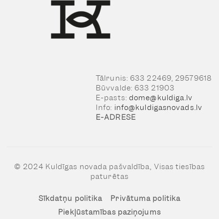
Tālrunis: 633 22469, 29579618
Būvvalde: 633 21903
E-pasts:
dome@kuldiga.lv
Info:
info@kuldigasnovads.lv
E-ADRESE
© 2024 Kuldīgas novada pašvaldība, Visas tiesības
paturētas
Sīkdatņu politika
Privātuma politika
Piekļūstamības paziņojums