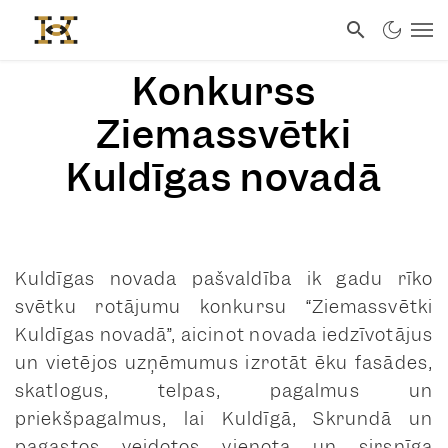
Konkurss
Ziemassvētki
Kuldīgas novadā
Kuldīgas novada pašvaldība ik gadu rīko
svētku rotājumu konkursu “Ziemassvētki
Kuldīgas novadā”, aicinot novada iedzīvotājus
un vietējos uzņēmumus izrotāt ēku fasādes,
skatlogus, telpas, pagalmus un
priekšpagalmus, lai Kuldīgā, Skrundā un
pagastos veidotos vienota un sirsnīga