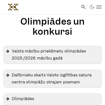
Olimpiādes un
konkursi
Valsts mācību priekšmetu olimpiādes
2025./2026. mācību gadā
Olimpiādes nor
Dalībnieku skaits Valsts izglītības satura
Mācību
Klase
centra olimpiāžu otrajam posmam
priekšmets
2.posms
novados
Olimpiādes
04.11.2025.
4.-5.