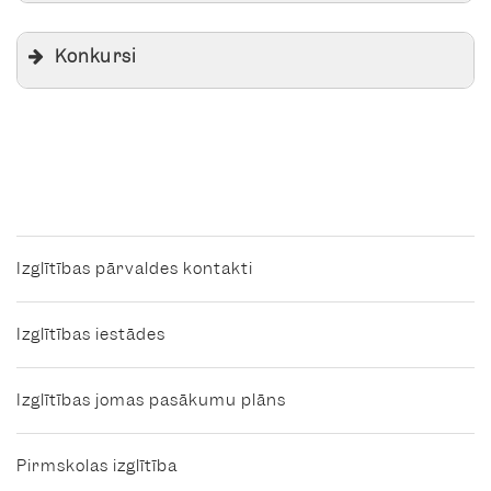
Angļu valoda
05.11.2025.
Konkursi
7.-9.
06.11.2025.
10.-12.
Angļu valodas
4.-6.
olimpiāde
speciālo izglītības
19.02.2026.
Izglītības pārvaldes kontakti
programmu
7.-9.
skolēniem
Izglītības iestādes
Bioloģija
Izglītības jomas pasākumu plāns
27.11.2025.
9.-12.
Pirmskolas izglītība