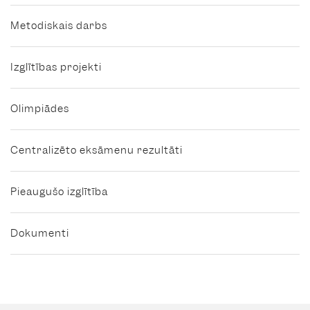
Ekonomika
Metodiskais darbs
26.01.2026.
10.-12.
Izglītības projekti
Olimpiādes
Filozofija
14.01.2026.
11.-12.
Centralizēto eksāmenu rezultāti
Fizika
16.01.2026.
9.-12.
Pieaugušo izglītība
Ģeogrāfija
03.02.2026.
10.-12.
Dokumenti
8.-10.
Informātika
13.01.2026.
(programmēšana)
11.-12.