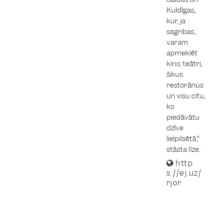
Kuldīgas,
kur, ja
sagribas,
varam
apmeklēt
kino, teātri,
šikus
restorānus
un visu citu,
ko
piedāvātu
dzīve
lielpilsētā,”
stāsta Ilze.
http
s://ej.uz/
rjor