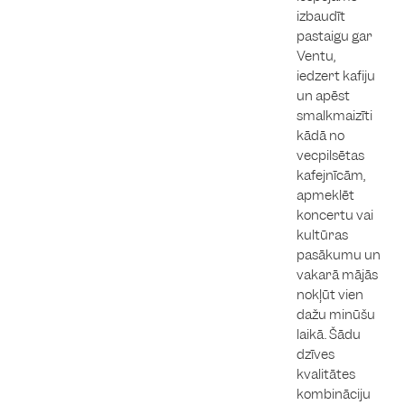
izbaudīt
pastaigu gar
Ventu,
iedzert kafiju
un apēst
smalkmaizīti
kādā no
vecpilsētas
kafejnīcām,
apmeklēt
koncertu vai
kultūras
pasākumu un
vakarā mājās
nokļūt vien
dažu minūšu
laikā. Šādu
dzīves
kvalitātes
kombināciju