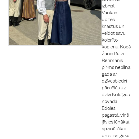
izbrist
Vankas
upītes
krastus un
veidot savu
kolorīto
kopienu. Kopš
Žanis Raivo
Behmanis
pirms nepilna
gada ar
dzīvesbiedri
pārcēlās uz
dzīvi Kuldīgas
novada
Ēdoles
pagastā, viņš
ļāvies lēnākai,
apzinātākai
un sirsnīgākai