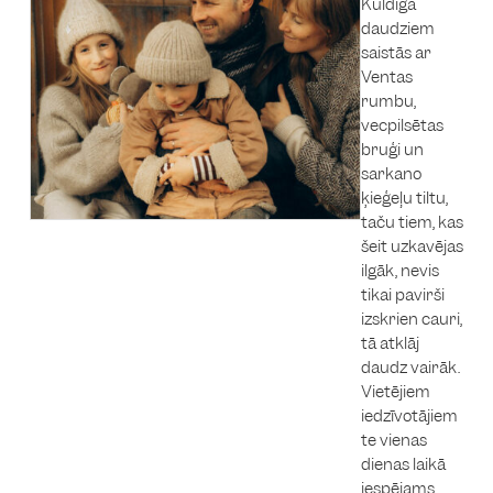
Kuldīga
daudziem
saistās ar
Ventas
rumbu,
vecpilsētas
bruģi un
sarkano
ķieģeļu tiltu,
taču tiem, kas
šeit uzkavējas
ilgāk, nevis
tikai pavirši
izskrien cauri,
tā atklāj
daudz vairāk.
Vietējiem
iedzīvotājiem
te vienas
dienas laikā
iespējams