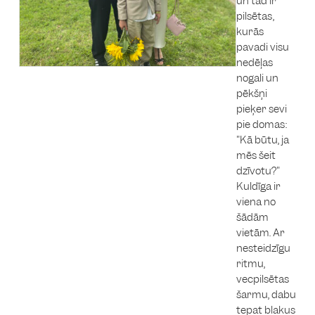
un tad ir
pilsētas,
kurās
pavadi visu
nedēļas
nogali un
pēkšņi
pieķer sevi
pie domas:
"Kā būtu, ja
mēs šeit
dzīvotu?"
Kuldīga ir
viena no
šādām
vietām. Ar
nesteidzīgu
ritmu,
vecpilsētas
šarmu, dabu
tepat blakus