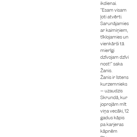
ikdienai.
"Esam visam
ļoti atvērti.
Sarunājamies
ar kaimiņiem,
tīklojamies un
vienkārši tā
mierīgi
dzīvojam dzīvi
nost!" saka
Žanis.
Žanis ir īstens
kurzemnieks
– uzaudzis
Skrundā, kur
joprojām mīt
viņa vecāki, 12
gadus kāpis
pa karjeras
kāpnēm