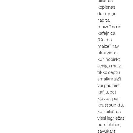
pilsētas
kopienas
daļu. Viņu
radītā
maiznīca un
kafejnīca
"Celms
maize" nav
tikai vieta,
kur nopirkt
svaigu maizi,
tikko ceptu
smalkmaizīti
vai padzert
kafiju, bet
kļuvusi par
krustpunktu,
kur pilsētas
viesi iegriežas
pamieloties,
savukārt