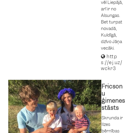
vēl Liepājā,
arī ir no
Alsungas.
Bet turpat
novadā,
Kuldīgā,
dzīvo Jāņa
vecāki.
http
s://ej.uz/
wckr3
Fricson
u
ģimenes
stāsts
Skrunda ir
Ilzes
bērnības