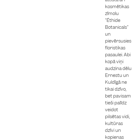
kosmētikas
zīmolu
"Éthide
Botanicals"
un
pievērsusies
floristikas
pasaulei. Abi
kopā viņi
audzina dēlu
Ernestu un
Kuldīgā ne
tikai dzīvo,
bet pavisam
tieši palīdz
veidot
pilsētas vidi,
kultūras
dzīvi un
kopienas