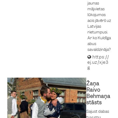
jaunas
mājvietas
lūkojumos
acis jāvērš uz
Latvijas
rietumpusi.
Ar ko Kuldīga
abus
savaldzināja?
https://
ej.uz/xje3
g
Žaņa
Raivo
Behmaņa
stāsts
Sajust dabas
tuvumu,