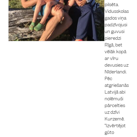
pilsēta.
Vidusskolas
gados viņa
padzīvojusi
un guvusi
pieredzi
Rīgā, bet
vēlāk kopā
ar vīru
devusies uz
Nīderlandi.
Pēc
atgriešanās
Latvijā abi
nolēmuši
pārcelties
uz dzīvi
Kurzemē.
“Izvērtējot
gūto