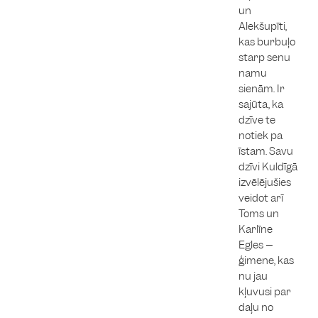
un
Alekšupīti,
kas burbuļo
starp senu
namu
sienām. Ir
sajūta, ka
dzīve te
notiek pa
īstam. Savu
dzīvi Kuldīgā
izvēlējušies
veidot arī
Toms un
Karlīne
Egles –
ģimene, kas
nu jau
kļuvusi par
daļu no