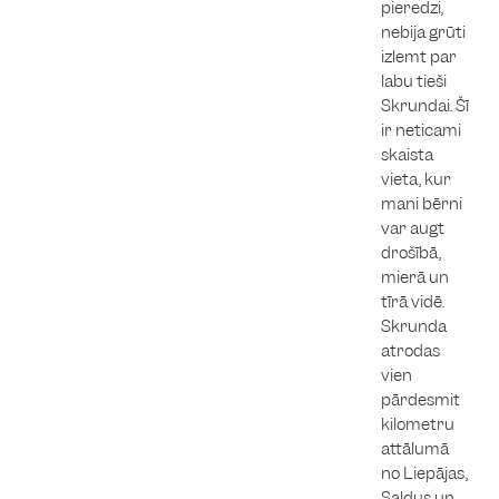
pieredzi,
nebija grūti
izlemt par
labu tieši
Skrundai. Šī
ir neticami
skaista
vieta, kur
mani bērni
var augt
drošībā,
mierā un
tīrā vidē.
Skrunda
atrodas
vien
pārdesmit
kilometru
attālumā
no Liepājas,
Saldus un