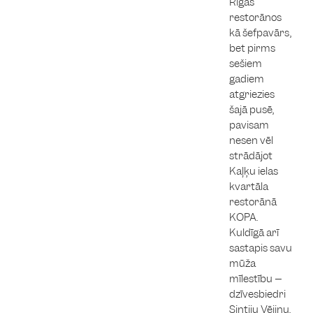
Rīgas
restorānos
kā šefpavārs,
bet pirms
sešiem
gadiem
atgriezies
šajā pusē,
pavisam
nesen vēl
strādājot
Kaļķu ielas
kvartāla
restorānā
KOPA.
Kuldīgā arī
sastapis savu
mūža
mīlestību –
dzīvesbiedri
Sintiju Vējiņu.