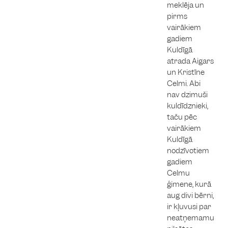
meklēja un
pirms
vairākiem
gadiem
Kuldīgā
atrada Aigars
un Kristīne
Celmi. Abi
nav dzimuši
kuldīdznieki,
taču pēc
vairākiem
Kuldīgā
nodzīvotiem
gadiem
Celmu
ģimene, kurā
aug divi bērni,
ir kļuvusi par
neatņemamu