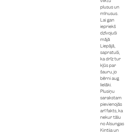
vilktu
plusus un
mīnusus.
Lai gan
iepriekš
dzīvojuši
mājā
Liepājā,
sapratuši,
ka drīz tur
kļūs par
šauru, jo
bērni aug
lielāki.
Plusiņu
sarakstam
pievienojās
arī fakts, ka
nekur tālu
no Alsungas
Kintija un