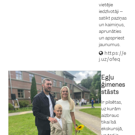
vietējie
iedzīvotāji –
satikt paziņas
un kaimiņus,
aprunāties
un apspriest
jaunumus.
https://e
j.uz/ofeq
Egļu
ģimenes
stāsts
Ir pilsētas,
uz kurām
aizbrauc
tikai īsā
ekskursijā,