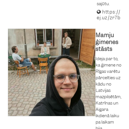
sajūtu.
https://
ej.uz/zr7b
Mamju
ģimenes
stāsts
Ideja par to,
ka ģimene no
Rīgas varētu
pārcelties uz
kādu no
Latvijas
mazpilsētām,
Katrīnas un
Aigara
ikdienā laiku
pa laikam
bija