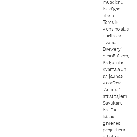
mūsdienu
Kuldīgas
stāsta.
Toms ir
viens no alus
darītavas
"Duna
Brewery"
dibinātājiem,
Kaļķu ielas
kvartāla un
arī jaunās
viesnīcas
"Ausma"
attīstītājiem.
Savukārt
Karlīne
līdzās
ģimenes
projektiem
attīsta arī