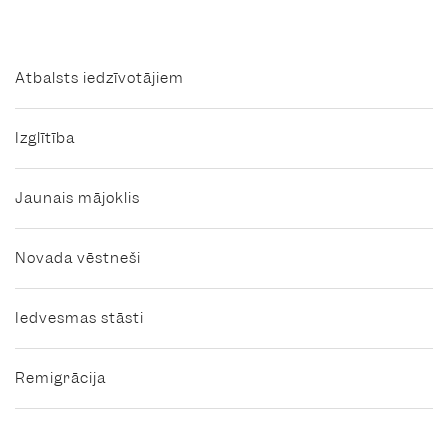
Atbalsts iedzīvotājiem
Izglītība
Jaunais mājoklis
Novada vēstneši
Iedvesmas stāsti
Remigrācija