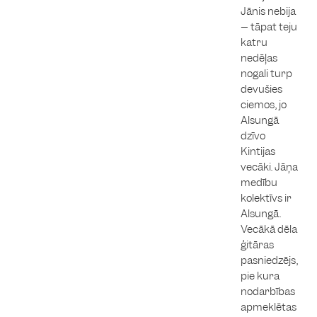
Jānis nebija
– tāpat teju
katru
nedēļas
nogali turp
devušies
ciemos, jo
Alsungā
dzīvo
Kintijas
vecāki. Jāņa
medību
kolektīvs ir
Alsungā.
Vecākā dēla
ģitāras
pasniedzējs,
pie kura
nodarbības
apmeklētas