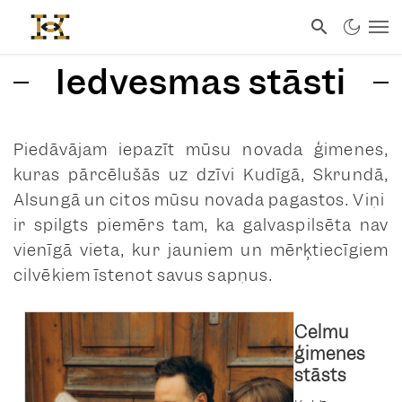
Iedvesmas stāsti
Piedāvājam iepazīt mūsu novada ģimenes,
kuras pārcēlušās uz dzīvi Kudīgā, Skrundā,
Alsungā un citos mūsu novada pagastos. Viņi
ir spilgts piemērs tam, ka galvaspilsēta nav
vienīgā vieta, kur jauniem un mērķtiecīgiem
cilvēkiem īstenot savus sapņus.
Celmu
ģimenes
stāsts