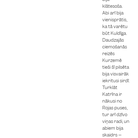
klātesoša.
Abi arī bija
vienisprātis,
ka tā varētu
būt Kuldīga.
Daudzajās
ciemošanās
reizēs
Kurzemē
tieši šī pilsēta
bija visvairāk
iekritusi sirdī.
Turklāt
Katrīna ir
nākusi no
Rojas puses,
tur arī dzīvo
viņas radi, un
abiem bija
skaidrs –