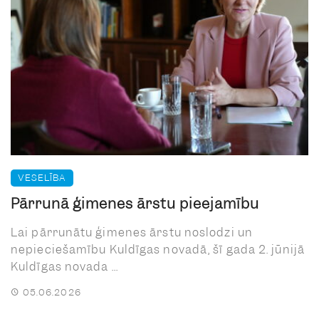
VESELĪBA
Pārrunā ģimenes ārstu pieejamību
Lai pārrunātu ģimenes ārstu noslodzi un
nepieciešamību Kuldīgas novadā, šī gada 2. jūnijā
Kuldīgas novada ...
05.06.2026