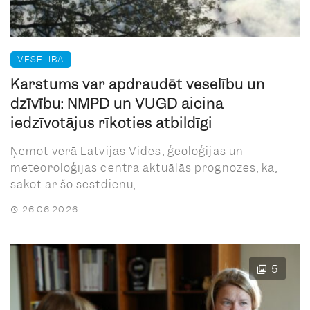
VESELĪBA
Karstums var apdraudēt veselību un
dzīvību: NMPD un VUGD aicina
iedzīvotājus rīkoties atbildīgi
Ņemot vērā Latvijas Vides, ģeoloģijas un
meteoroloģijas centra aktuālās prognozes, ka,
sākot ar šo sestdienu, ...
26.06.2026
5