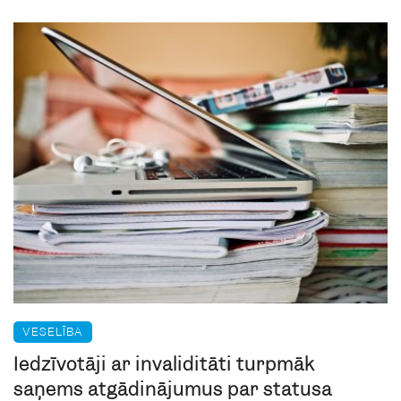
VESELĪBA
Iedzīvotāji ar invaliditāti turpmāk
saņems atgādinājumus par statusa