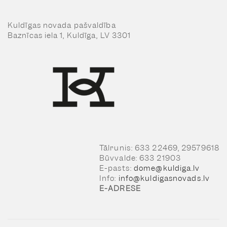
Kuldīgas novada pašvaldība
Baznīcas iela 1, Kuldīga, LV 3301
Tālrunis: 633 22469, 29579618
Būvvalde: 633 21903
E-pasts:
dome@kuldiga.lv
Info:
info@kuldigasnovads.lv
E-ADRESE