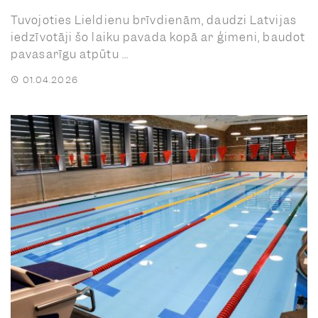
Tuvojoties Lieldienu brīvdienām, daudzi Latvijas
iedzīvotāji šo laiku pavada kopā ar ģimeni, baudot
pavasarīgu atpūtu ...
01.04.2026