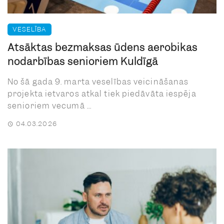
VESELĪBA
Atsāktas bezmaksas ūdens aerobikas
nodarbības senioriem Kuldīgā
No šā gada 9. marta veselības veicināšanas
projekta ietvaros atkal tiek piedāvāta iespēja
senioriem vecumā ...
04.03.2026