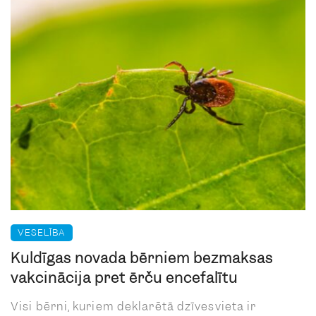
VESELĪBA
Kuldīgas novada bērniem bezmaksas
vakcinācija pret ērču encefalītu
Visi bērni, kuriem deklarētā dzīvesvieta ir