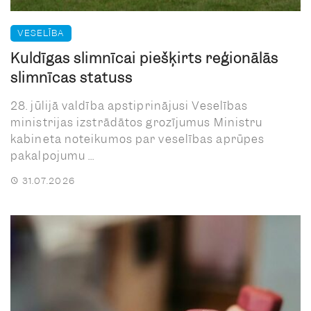
VESELĪBA
Kuldīgas slimnīcai piešķirts reģionālās
slimnīcas statuss
28. jūlijā valdība apstiprinājusi Veselības
ministrijas izstrādātos grozījumus Ministru
kabineta noteikumos par veselības aprūpes
pakalpojumu ...
31.07.2026