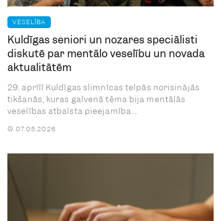
VESELĪBA
Kuldīgas seniori un nozares speciālisti
diskutē par mentālo veselību un novada
aktualitātēm
29. aprīlī Kuldīgas slimnīcas telpās norisinājās
tikšanās, kuras galvenā tēma bija mentālās
veselības atbalsta pieejamība ...
07.05.2026