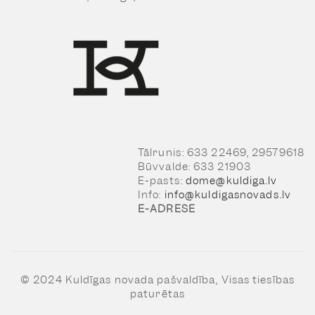
Tālrunis: 633 22469, 29579618
Būvvalde: 633 21903
E-pasts:
dome@kuldiga.lv
Info:
info@kuldigasnovads.lv
E-ADRESE
© 2024 Kuldīgas novada pašvaldība, Visas tiesības
paturētas