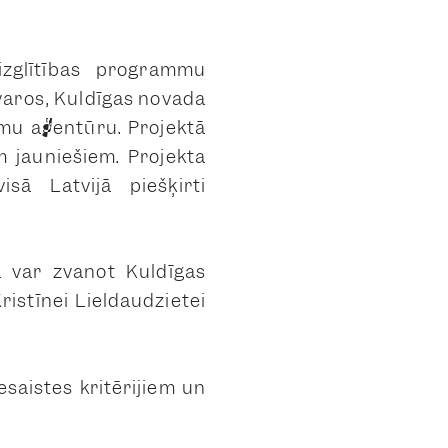
 izglītības programmu
tvaros, Kuldīgas novada
mu aģentūru. Projektā
 jauniešiem. Projekta
sā Latvijā piešķirti
ā var zvanot Kuldīgas
ristīnei Lieldaudzietei
esaistes kritērijiem un