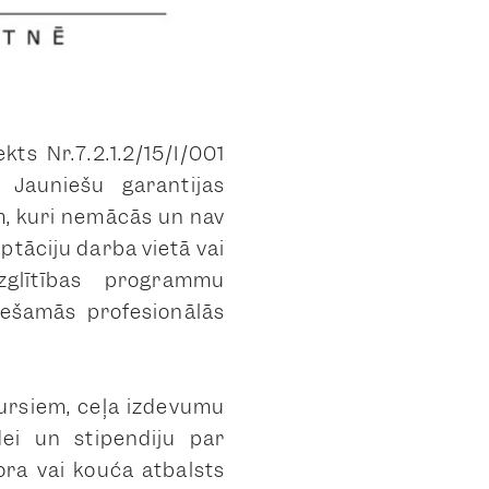
kts Nr.7.2.1.2/15/I/001
 Jauniešu garantijas
em, kuri nemācās un nav
aptāciju darba vietā vai
izglītības programmu
iešamās profesionālās
kursiem, ceļa izdevumu
dei un stipendiju par
ra vai kouča atbalsts