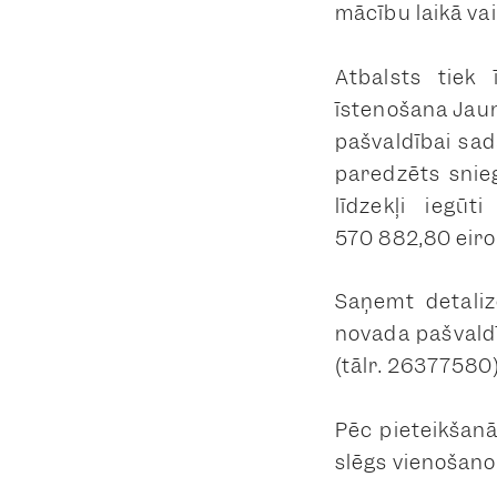
mācību laikā vai
Atbalsts tiek 
īstenošana Jauni
pašvaldībai sa
paredzēts snie
līdzekļi iegū
570 882,80 eiro
Saņemt detaliz
novada pašvaldī
(tālr. 26377580)
Pēc pieteikšanā
slēgs vienošano