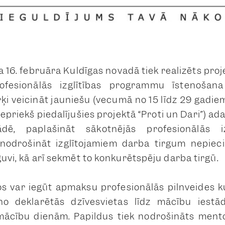
16. februāra Kuldīgas novadā tiek realizēts proje
ofesionālās izglītības programmu īstenošana
rķi veicināt jauniešu (vecumā no 15 līdz 29 gadi
epriekš piedalījušies projektā “Proti un Dari”) ad
stādē, paplašināt sākotnējās profesionālās 
nodrošināt izglītojamiem darba tirgum nepiec
eguvi, kā arī sekmēt to konkurētspēju darba tirgū.
os var iegūt apmaksu profesionālās pilnveides 
o deklarētās dzīvesvietas līdz mācību iestā
ācību dienām. Papildus tiek nodrošināts mento