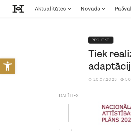
Aktualitātes
Novads
Pašva
PROJEKTI
Tiek real
Open toolbar
adaptācij
20.07.2023
50
DALĪTIES