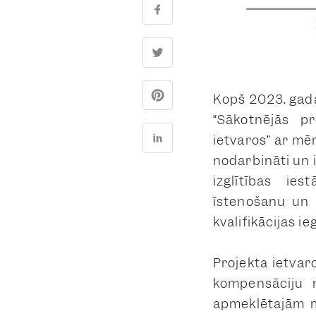
Kopš 2023. gada 
“Sākotnējās pr
ietvaros” ar mē
nodarbināti un i
izglītības ie
īstenošanu un 
kvalifikācijas i
Projekta ietvar
kompensāciju n
apmeklētajām m