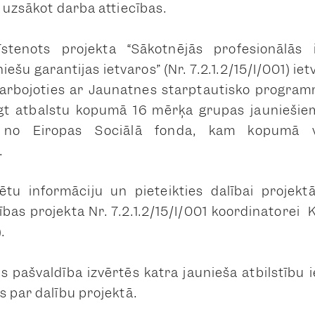
 uzsākot darba attiecības.
īstenots projekta “Sākotnējās profesionālās
ešu garantijas ietvaros” (Nr. 7.2.1.2/15/I/001) ie
darbojoties ar Jaunatnes starptautisko program
gt atbalstu kopumā 16 mērķa grupas jauniešiem
ti no Eiropas Sociālā fonda, kam kopumā vi
.
ētu informāciju un pieteikties dalībai projekt
bas projekta Nr. 7.2.1.2/15/I/001 koordinatorei K
.
s pašvaldība izvērtēs katra jaunieša atbilstību i
s par dalību projektā.