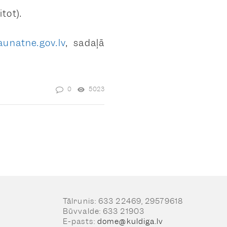
tot).
aunatne.gov.lv
, sadaļā
0
5023
Tālrunis: 633 22469, 29579618
Būvvalde: 633 21903
E-pasts:
dome@kuldiga.lv