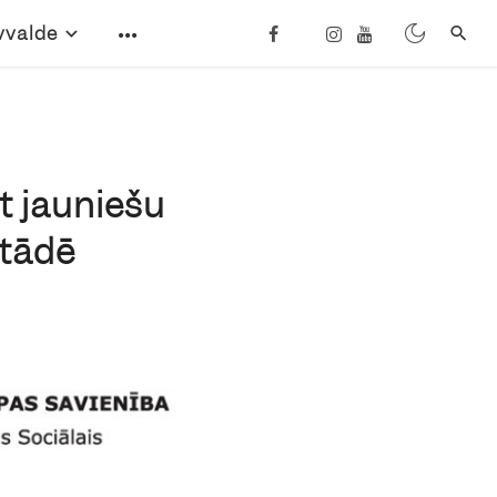
vvalde
āt jauniešu
stādē