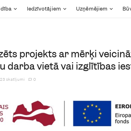
ldība
Iedzīvotājiem
Uzņēmējiem
Bū
izēts projekts ar mērķi veicin
u darba vietā vai izglītības ie
23 skatījumi
0