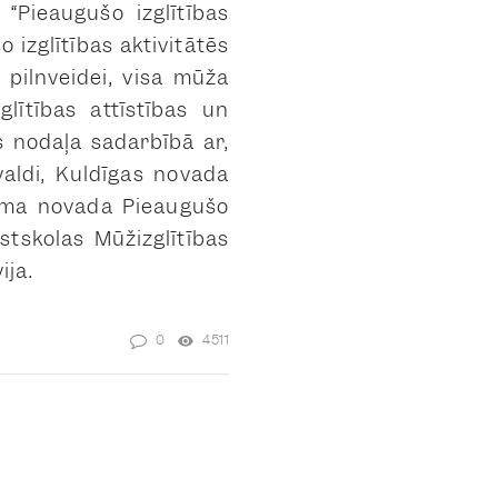
“Pieaugušo izglītības
 izglītības aktivitātēs
 pilnveidei, visa mūža
lītības attīstības un
 nodaļa sadarbībā ar,
valdi, Kuldīgas novada
ukuma novada Pieaugušo
gstskolas Mūžizglītības
ija.
0
4511