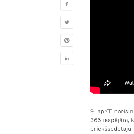
9. aprīlī nori
365 iespējām, 
priekšsēdētāj