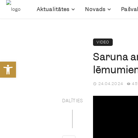
Aktualitātes
Novads
Pašva
VIDEO
Saruna ar
Open toolbar
lēmumiem
24.04.2024
45
DALĪTIES