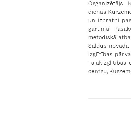
Organizētājs: 
dienas Kurzemē” 
un izpratni pa
garumā. Pasāku
metodiskā atba
Saldus novada I
Izglītības pār
Tālākizglītības
centru, Kurzeme