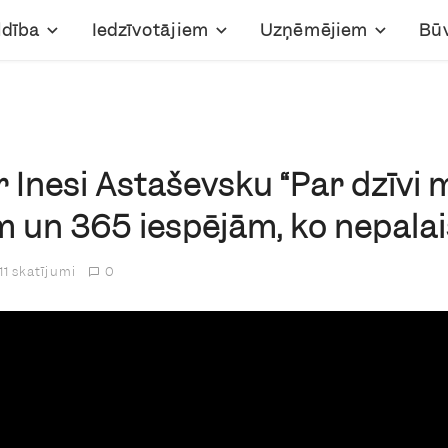
ldība
Iedzīvotājiem
Uzņēmējiem
Bū
 Inesi Astaševsku “Par dzīvi
 un 365 iespējām, ko nepalai
11 skatījumi
0