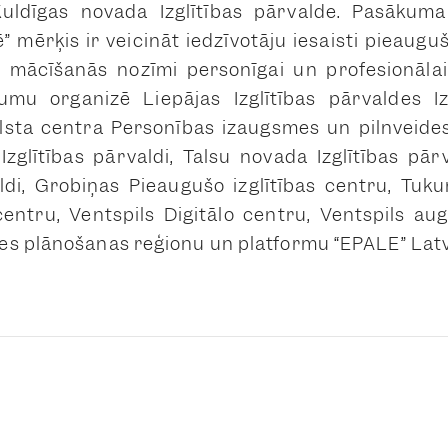
Kuldīgas novada Izglītības pārvalde. Pasākuma 
mērķis ir veicināt iedzīvotāju iesaisti pieaugušo
r mācīšanās nozīmi personīgai un profesionālai
mu organizē Liepājas Izglītības pārvaldes Izg
lsta centra Personības izaugsmes un pilnveides
zglītības pārvaldi, Talsu novada Izglītības pār
valdi, Grobiņas Pieaugušo izglītības centru, T
 centru, Ventspils Digitālo centru, Ventspils au
s plānošanas reģionu un platformu “EPALE” Latv