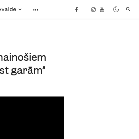
vvalde
 mainošiem
st garām”