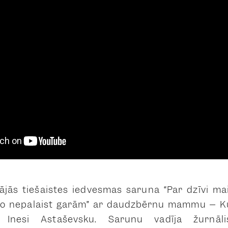
sinājās tiešaistes iedvesmas saruna “Par dzīvi
ko nepalaist garām” ar daudzbērnu mammu – K
u Inesi Astaševsku. Sarunu vadīja žurnāli