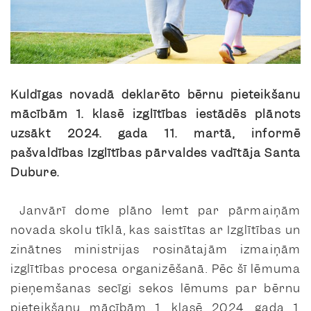
Kuldīgas novadā deklarēto bērnu pieteikšanu
mācībām 1. klasē izglītības iestādēs plānots
uzsākt 2024. gada 11. martā, informē
pašvaldības Izglītības pārvaldes vadītāja Santa
Dubure.
Janvārī dome plāno lemt par pārmaiņām
novada skolu tīklā, kas saistītas ar Izglītības un
zinātnes ministrijas rosinātajām izmaiņām
izglītības procesa organizēšanā. Pēc šī lēmuma
pieņemšanas secīgi sekos lēmums par bērnu
pieteikšanu mācībām 1. klasē 2024. gada 1.