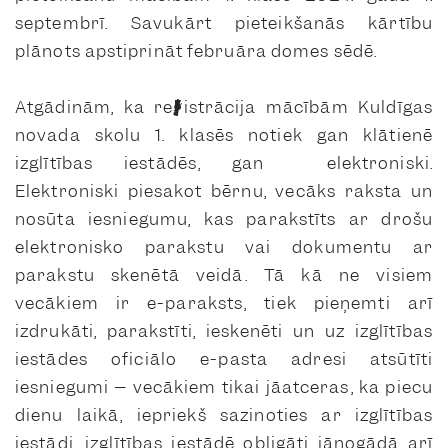
septembrī. Savukārt pieteikšanās kārtību
plānots apstiprināt februāra domes sēdē.
Atgādinām, ka reģistrācija mācībām Kuldīgas
novada skolu 1. klasēs notiek gan klātienē
izglītības iestādēs, gan elektroniski.
Elektroniski piesakot bērnu, vecāks raksta un
nosūta iesniegumu, kas parakstīts ar drošu
elektronisko parakstu vai dokumentu ar
parakstu skenētā veidā. Tā kā ne visiem
vecākiem ir e-paraksts, tiek pieņemti arī
izdrukāti, parakstīti, ieskenēti un uz izglītības
iestādes oficiālo e-pasta adresi atsūtīti
iesniegumi – vecākiem tikai jāatceras, ka piecu
dienu laikā, iepriekš sazinoties ar izglītības
iestādi, izglītības iestādē obligāti jānogādā arī