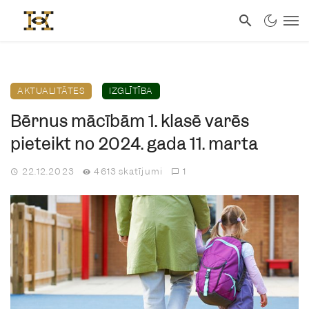
AKTUALITĀTES
IZGLĪTĪBA
Bērnus mācībām 1. klasē varēs
pieteikt no 2024. gada 11. marta
22.12.2023
4613 skatījumi
1