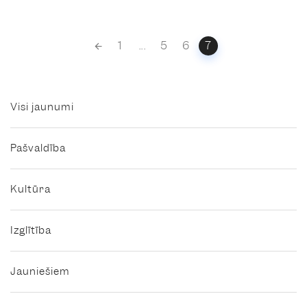
Posts
1
...
5
6
7
navigation
Visi jaunumi
Pašvaldība
Kultūra
Izglītība
Jauniešiem