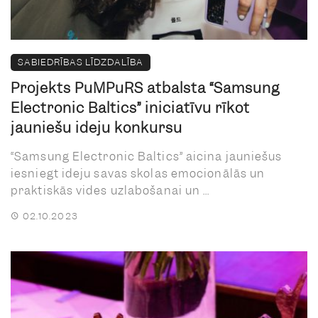
SABIEDRĪBAS LĪDZDALĪBA
Projekts PuMPuRS atbalsta “Samsung
Electronic Baltics” iniciatīvu rīkot
jauniešu ideju konkursu
“Samsung Electronic Baltics” aicina jauniešus
iesniegt ideju savas skolas emocionālās un
praktiskās vides uzlabošanai un ...
02.10.2023