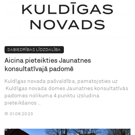
SABIEDRĪBAS LĪDZDALĪBA
Aicina pieteikties Jaunatnes
konsultatīvajā padomē
Kuldīgas novada pašvaldība, pamatojoties uz
Kuldīgas novada domes Jaunatnes konsultatīvās
padomes nolikuma 4.punktu izsludina
pieteikšanos ...
01.06.2023