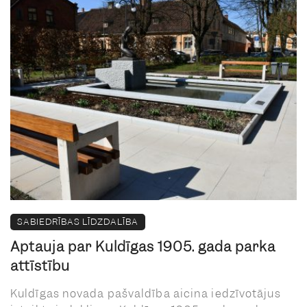
SABIEDRĪBAS LĪDZDALĪBA
Aptauja par Kuldīgas 1905. gada parka
attīstību
Kuldīgas novada pašvaldība aicina iedzīvotājus