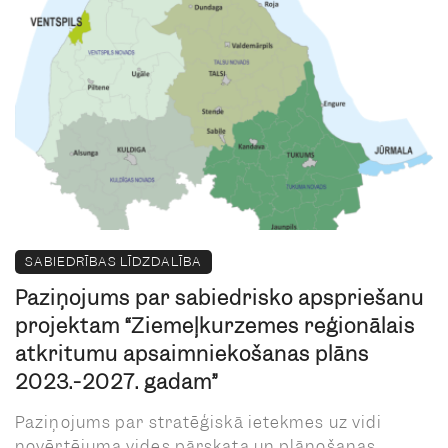
SABIEDRĪBAS LĪDZDALĪBA
Paziņojums par sabiedrisko apspriešanu
projektam “Ziemeļkurzemes reģionālais
atkritumu apsaimniekošanas plāns
2023.-2027. gadam”
Paziņojums par stratēģiskā ietekmes uz vidi
novērtējuma vides pārskata un plānošanas