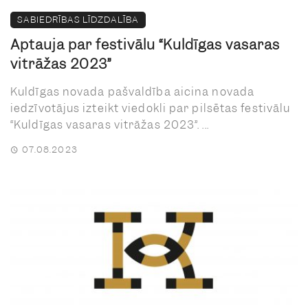
SABIEDRĪBAS LĪDZDALĪBA
Aptauja par festivālu “Kuldīgas vasaras
vitrāžas 2023”
Kuldīgas novada pašvaldība aicina novada
iedzīvotājus izteikt viedokli par pilsētas festivālu
“Kuldīgas vasaras vitrāžas 2023”. ...
07.08.2023