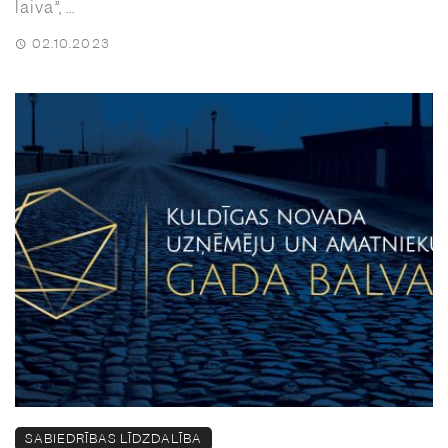
laiva”, ...
02.10.2023
SABIEDRĪBAS LĪDZDALĪBA