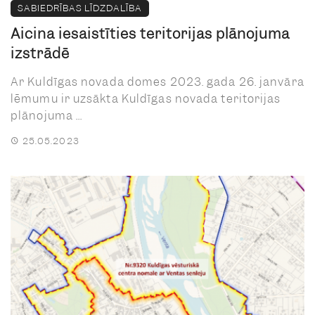
SABIEDRĪBAS LĪDZDALĪBA
Aicina iesaistīties teritorijas plānojuma
izstrādē
Ar Kuldīgas novada domes 2023. gada 26. janvāra
lēmumu ir uzsākta Kuldīgas novada teritorijas
plānojuma ...
25.05.2023