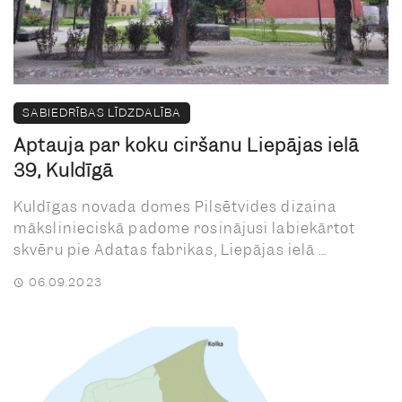
SABIEDRĪBAS LĪDZDALĪBA
Aptauja par koku ciršanu Liepājas ielā
39, Kuldīgā
Kuldīgas novada domes Pilsētvides dizaina
mākslinieciskā padome rosinājusi labiekārtot
skvēru pie Adatas fabrikas, Liepājas ielā ...
06.09.2023