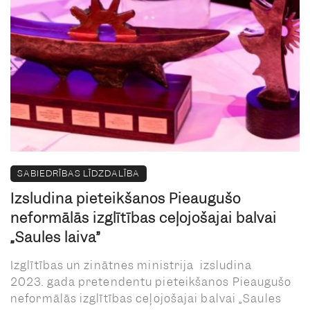
SABIEDRĪBAS LĪDZDALĪBA
Izsludina pieteikšanos Pieaugušo
neformālās izglītības ceļojošajai balvai
„Saules laiva”
Izglītības un zinātnes ministrija izsludina
2023. gada pretendentu pieteikšanos Pieaugušo
neformālās izglītības ceļojošajai balvai „Saules