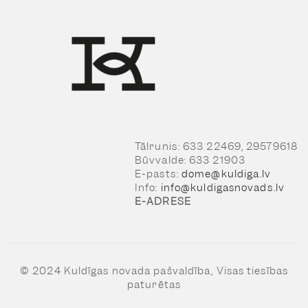
Tālrunis: 633 22469, 29579618
Būvvalde: 633 21903
E-pasts:
dome@kuldiga.lv
Info:
info@kuldigasnovads.lv
E-ADRESE
© 2024 Kuldīgas novada pašvaldība, Visas tiesības
paturētas