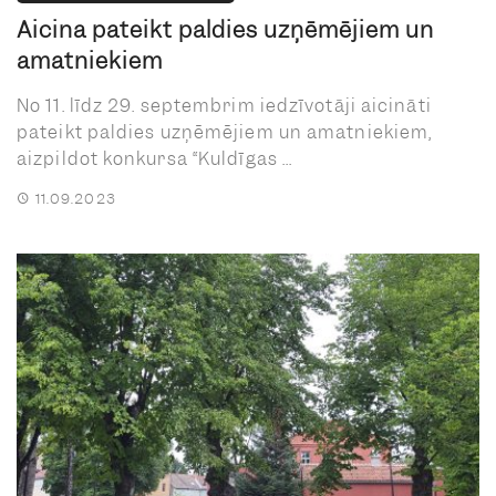
Aicina pateikt paldies uzņēmējiem un
amatniekiem
No 11. līdz 29. septembrim iedzīvotāji aicināti
pateikt paldies uzņēmējiem un amatniekiem,
aizpildot konkursa “Kuldīgas ...
11.09.2023