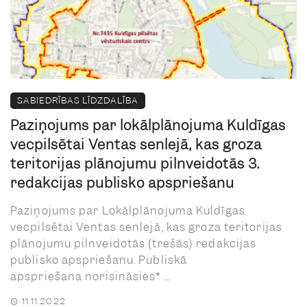
SABIEDRĪBAS LĪDZDALĪBA
Paziņojums par lokālplānojuma Kuldīgas
vecpilsētai Ventas senlejā, kas groza
teritorijas plānojumu pilnveidotās 3.
redakcijas publisko apspriešanu
Paziņojums par Lokālplānojuma Kuldīgas
vecpilsētai Ventas senlejā, kas groza teritorijas
plānojumu pilnveidotās (trešās) redakcijas
publisko apspriešanu. Publiskā
apspriešana norisināsies* ...
11.11.2022