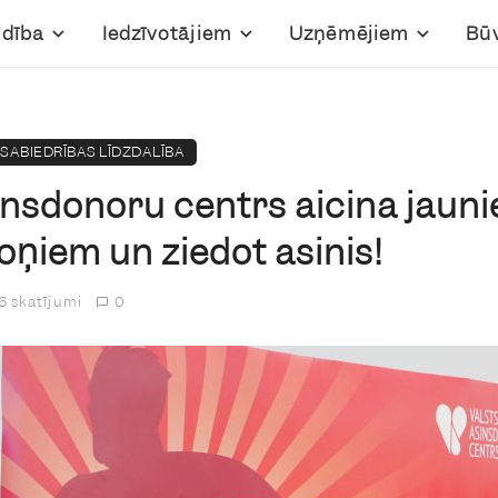
ldība
Iedzīvotājiem
Uzņēmējiem
Bū
SABIEDRĪBAS LĪDZDALĪBA
insdonoru centrs aicina jauni
ņiem un ziedot asinis!
6 skatījumi
0