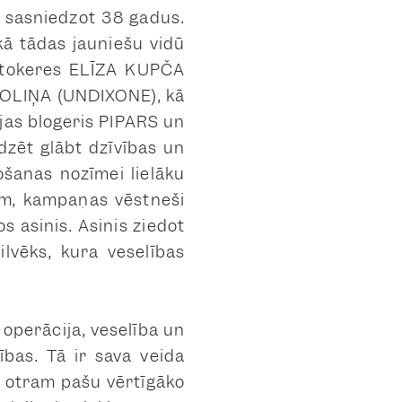
m sasniedzot 38 gadus.
kā tādas jauniešu vidū
iktokeres ELĪZA KUPČA
OLIŅA (UNDIXONE), kā
jas blogeris PIPARS un
dzēt glābt dzīvības un
došanas nozīmei lielāku
am, kampaņas vēstneši
s asinis. Asinis ziedot
lvēks, kura veselības
 operācija, veselība un
ības. Tā ir sava veida
āt otram pašu vērtīgāko