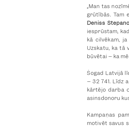
„Man tas nozīmē 
grūtībās. Tam e
Deniss Stepan
iesprūstam, kad 
kā cilvēkam, ja
Uzskatu, ka tā 
būvētai – ka mē
Šogad Latvijā lī
– 32 741. Līdz 
kārtējo darba 
asinsdonoru kus
Kampaņas pama
motivēt savus 