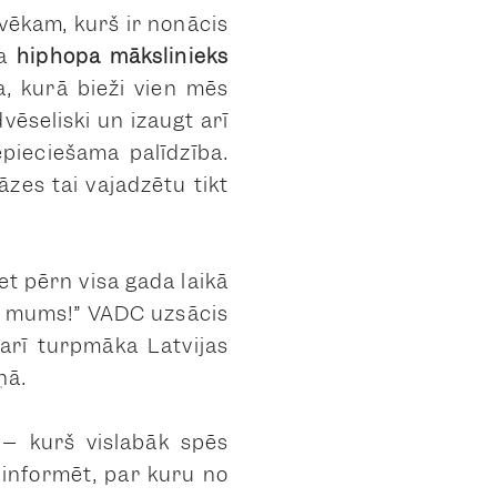
lvēkam, kurš ir nonācis
da
hiphopa mākslinieks
ļa, kurā bieži vien mēs
vēseliski un izaugt arī
epieciešama palīdzība.
āzes tai vajadzētu tikt
et pērn visa gada laikā
no mums!” VADC uzsācis
 arī turpmāka Latvijas
ņā.
– kurš vislabāk spēs
 informēt, par kuru no