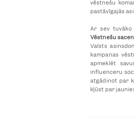
vēstnešu koman
pastāvīgajās as
Ar sev tuvāko 
Vēstnešu sacens
Valsts asinsdo
kampaņas vēstn
apmeklēt savu
influenceru soci
atgādinot par 
kļūst par jauni