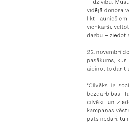
– dzīvību. Mūsu
vidējā donora 
likt jauniešie
vienkārši, velto
darbu – ziedot a
22. novembrī do
pasākums, kur m
aicinot to darī
“Cilvēks ir so
bezdarbības. Tā
cilvēki, un zie
kampaņas vēst
pats nedari, tu n