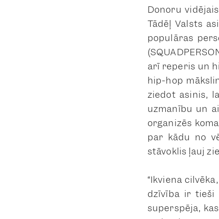
Donoru vidējai
Tādēļ Valsts as
populāras pers
(SQUADPERSON)
arī reperis un 
hip-hop mākslin
ziedot asinis, 
uzmanību un ai
organizēs koman
par kādu no vē
stāvoklis ļauj zi
“Ikviena cilvēk
dzīvība ir tieš
superspēja, kas