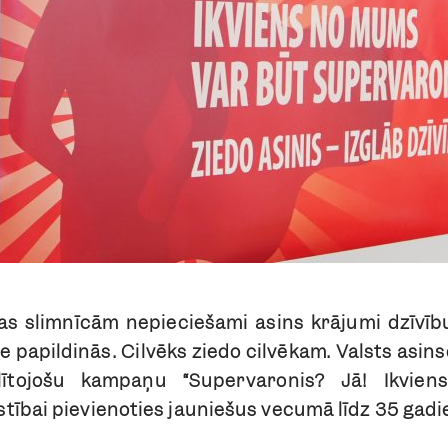
jas slimnīcām nepieciešami asins krājumi dzīvību
ie papildinās. Cilvēks ziedo cilvēkam. Valsts asi
glītojošu kampaņu “Supervaronis? Jā! Ikvien
tībai pievienoties jauniešus vecumā līdz 35 gadi