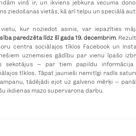
dām viņš ir, un ikviens jebkura vecuma dono
ins ziedošanas vietās, kā arī telpu un speciālā a
vietu, kur noziedot asinis, var iepazīties mā
ība paredzēta līdz šī gada 19. decembrim
. Rezul
noru centra sociālajos tīklos Facebook un Inst
ešiem uzņemsies gādību par vienu īpašo izbr
s sekotājus – par tiem papildu informācij
ālajos tīklos. Tāpat jaunieši nemitīgi radīs satur
kampaņu, tādējādi ejot uz galveno mērķi – panā
ešu ikdienas mazo supervaroņa darbu.