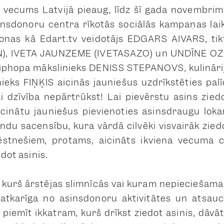
s vecums Latvijā pieaug, līdz šī gada novembri
insdonoru centra rīkotās sociālās kampaņas lai
onas kā Edart.tv veidotājs EDGARS AIVARS, t
, IVETA JAUNZEME (IVETASAZO) un UNDĪNE OZ
hiphopa mākslinieks DENISS STEPANOVS, kulināri
ieks FIŅĶIS aicinās jauniešus uzdrīkstēties palī
lai dzīvība nepārtrūkst! Lai pievērstu asins zie
cinātu jauniešus pievienoties asinsdraugu lok
du sacensību, kura vārdā cilvēki visvairāk ziedo
stnešiem, protams, aicināts ikviena vecuma ci
edot asinis.
a, kurš ārstējas slimnīcās vai kuram nepieciešama
i atkarīga no asinsdonoru aktivitātes un atsauc
 piemīt ikkatram, kurš drīkst ziedot asinis, dāv