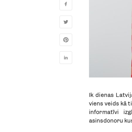
Ik dienas Latvi
viens veids kā t
informatīvi iz
asinsdonoru kus