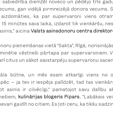
 sabiedrība diemžēl noveco un pēdējo trīs gadu
vecums, gan vidējā pirmreizējā donora vecums. 
m aizdomāties, ka par supervaroni viens otr
t 15 minūtes sava laika, izdarot tik vienkāršu, ne
sinis,” aicina
Valsts asinsdonoru centra direktore
noru pieņemšanas vietā “Sakta”, Rīgā, norisināj
inētie vēstneši pārtapa par supervaroņiem. Viņ
t arī citus un sākot savstarpēju supervaroņu sace
ciāla būtne, un mēs esam atkarīgi viens no 
pēc – ja tev ir iespēja palīdzēt, tad tas vienkā
dot asinis ir cilvēcīgi,” pamatojot savu dalību 
nešiem,
kulinārijas blogeris Pipars.
“Labākais veid
evari gaidīt no citiem. Es ļoti ceru, ka tikšu sadzi