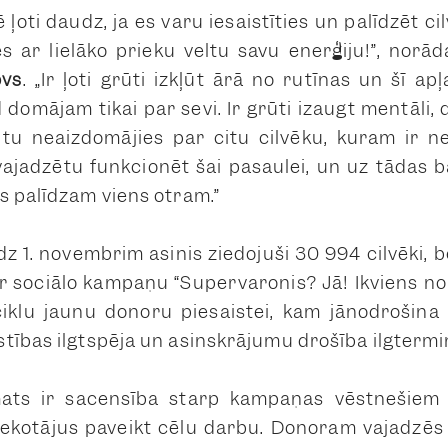
ļoti daudz, ja es varu iesaistīties un palīdzēt ci
s ar lielāko prieku veltu savu enerģiju!”, norā
ovs
. „Ir ļoti grūti izkļūt ārā no rutīnas un šī ap
domājam tikai par sevi. Ir grūti izaugt mentāli, d
 tu neaizdomājies par citu cilvēku, kuram ir n
vajadzētu funkcionēt šai pasaulei, un uz tādas b
s palīdzam viens otram.”
dz 1. novembrim asinis ziedojuši 30 994 cilvēki, b
ar sociālo kampaņu “Supervaronis? Jā! Ikviens 
ciklu jaunu donoru piesaistei, kam jānodrošina
tības ilgtspēja un asinskrājumu drošība ilgtermi
ts ir sacensība starp kampaņas vēstnešiem 
sekotājus paveikt cēlu darbu. Donoram vajadzēs