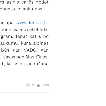
rs asinis varēs nodot
utobusa izbraukumos.
jaslapā
www.donors.lv.
tātiem varēs sekot līdzi
agram. Tāpat katrs no
aukumu, kurā aicinās
a būs gan VADC, gan
u savos sociālos tīklos,
kt, ka asins ziedošana
0
4756