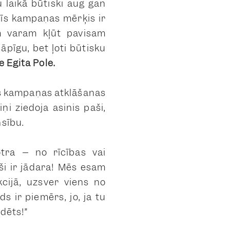
 laikā būtiski aug gan
Šīs kampaņas mērķis ir
am varam kļūt pavisam
sāpīgu, bet ļoti būtisku
 Egita Pole.
ās kampaņas atklāšanas
i ziedoja asinis paši,
nsību.
otra – no rīcības vai
rši ir jādara! Mēs esam
akcijā, uzsver viens no
s ir piemērs, jo, ja tu
rdēts!”