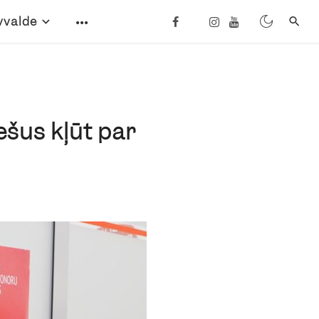
vvalde
ešus kļūt par