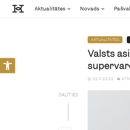
Aktualitātes
Novads
Pašva
AKTUALITĀTES
Valsts as
Open toolbar
supervaro
22.11.2023
475
DALĪTIES