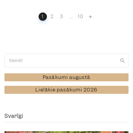
Posts
1
2
3
...
10
navigation
Pasākumi augustā
Lielākie pasākumi 2026
Svarīgi