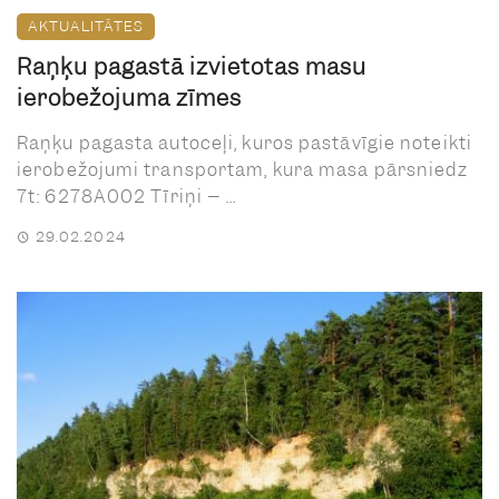
AKTUALITĀTES
Raņķu pagastā izvietotas masu
ierobežojuma zīmes
Raņķu pagasta autoceļi, kuros pastāvīgie noteikti
ierobežojumi transportam, kura masa pārsniedz
7t: 6278A002 Tīriņi – ...
29.02.2024