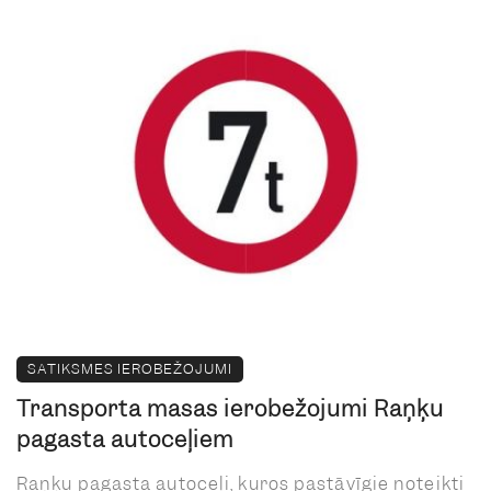
SATIKSMES IEROBEŽOJUMI
Transporta masas ierobežojumi Raņķu
pagasta autoceļiem
Raņķu pagasta autoceļi, kuros pastāvīgie noteikti