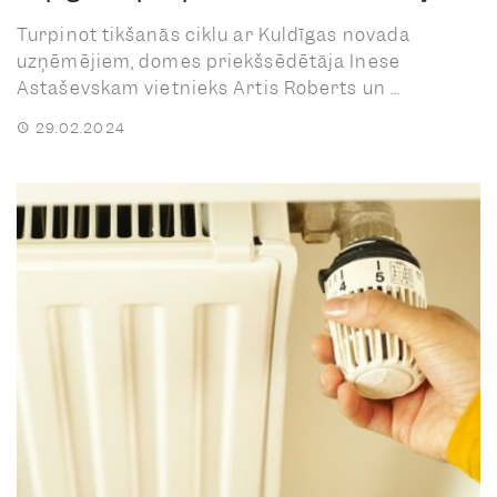
Turpinot tikšanās ciklu ar Kuldīgas novada
uzņēmējiem, domes priekšsēdētāja Inese
Astaševskam vietnieks Artis Roberts un ...
29.02.2024