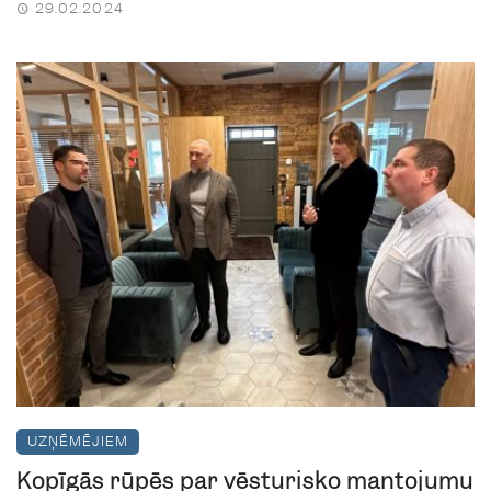
29.02.2024
UZŅĒMĒJIEM
Kopīgās rūpēs par vēsturisko mantojumu