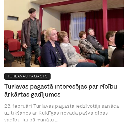
TURLAVAS PAGASTS
Turlavas pagastā interesējas par rīcību
ārkārtas gadījumos
28. februārī Turlavas pagasta iedzīvotāji sanāca
uz tikšanos ar Kuldīgas novada pašvaldības
vadību, lai pārrunātu ...