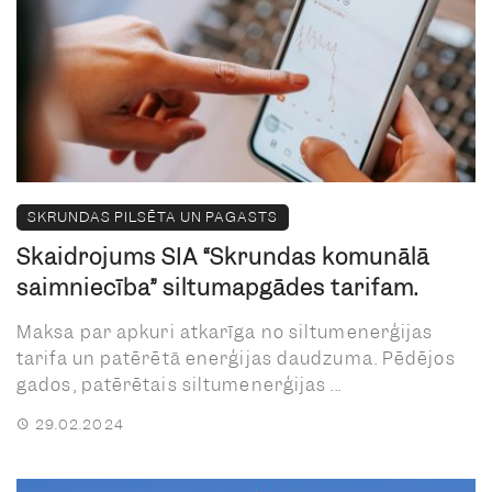
SKRUNDAS PILSĒTA UN PAGASTS
Skaidrojums SIA “Skrundas komunālā
saimniecība” siltumapgādes tarifam.
Maksa par apkuri atkarīga no siltumenerģijas
tarifa un patērētā enerģijas daudzuma. Pēdējos
gados, patērētais siltumenerģijas ...
29.02.2024