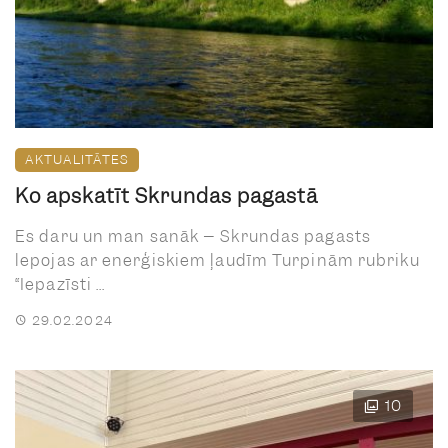
AKTUALITĀTES
Ko apskatīt Skrundas pagastā
Es daru un man sanāk – Skrundas pagasts
lepojas ar enerģiskiem ļaudīm Turpinām rubriku
“Iepazīsti ...
29.02.2024
10