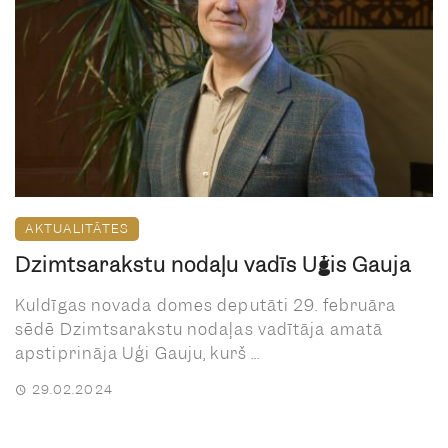
AKTUALITĀTES
Dzimtsarakstu nodaļu vadīs Uģis Gauja
Kuldīgas novada domes deputāti 29. februāra
sēdē Dzimtsarakstu nodaļas vadītāja amatā
apstiprināja Uģi Gauju, kurš ...
29.02.2024