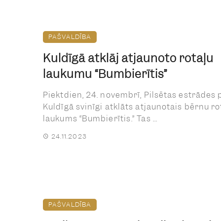
PAŠVALDĪBA
Kuldīgā atklāj atjaunoto rotaļu
laukumu “Bumbierītis”
Piektdien, 24. novembrī, Pilsētas estrādes 
Kuldīgā svinīgi atklāts atjaunotais bērnu ro
laukums “Bumbierītis.” Tas ...
24.11.2023
PAŠVALDĪBA