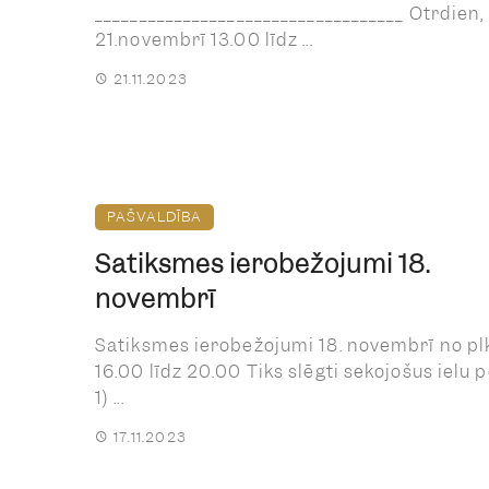
___________________________________ Otrdien,
21.novembrī 13.00 līdz ...
21.11.2023
PAŠVALDĪBA
Satiksmes ierobežojumi 18.
novembrī
Satiksmes ierobežojumi 18. novembrī no plk
16.00 līdz 20.00 Tiks slēgti sekojošus ielu 
1) ...
17.11.2023