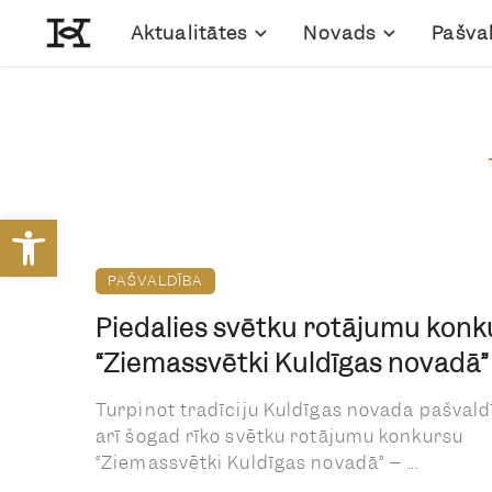
Aktualitātes
Novads
Pašva
Open toolbar
PAŠVALDĪBA
Piedalies svētku rotājumu konk
“Ziemassvētki Kuldīgas novadā”
Turpinot tradīciju Kuldīgas novada pašvald
arī šogad rīko svētku rotājumu konkursu
“Ziemassvētki Kuldīgas novadā” – ...