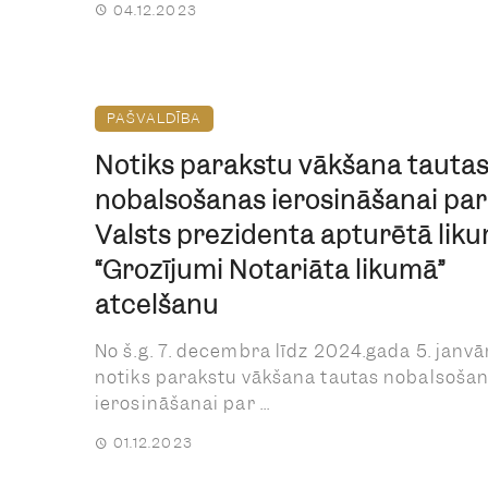
04.12.2023
PAŠVALDĪBA
Notiks parakstu vākšana tauta
nobalsošanas ierosināšanai par
Valsts prezidenta apturētā lik
“Grozījumi Notariāta likumā”
atcelšanu
No š.g. 7. decembra līdz 2024.gada 5. janv
notiks parakstu vākšana tautas nobalsoša
ierosināšanai par ...
01.12.2023