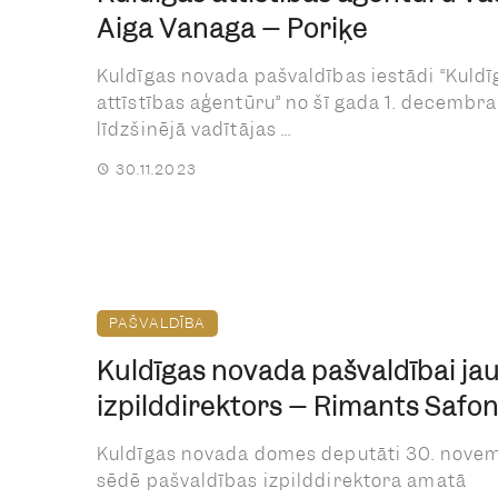
Aiga Vanaga – Poriķe
Kuldīgas novada pašvaldības iestādi “Kuldī
attīstības aģentūru” no šī gada 1. decembra
līdzšinējā vadītājas ...
30.11.2023
PAŠVALDĪBA
Kuldīgas novada pašvaldībai ja
izpilddirektors – Rimants Safo
Kuldīgas novada domes deputāti 30. nove
sēdē pašvaldības izpilddirektora amatā