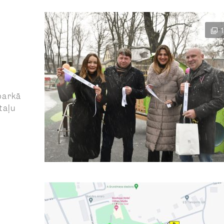
parkā
taļu