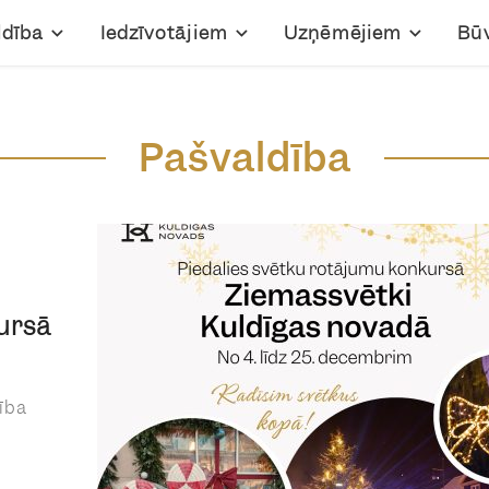
ldība
Iedzīvotājiem
Uzņēmējiem
Bū
Pašvaldība
ursā
ība