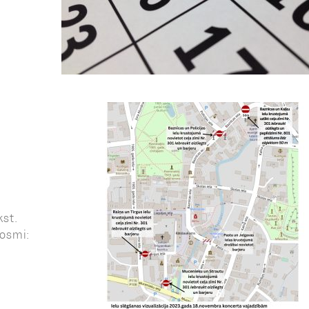
st.
posmi: