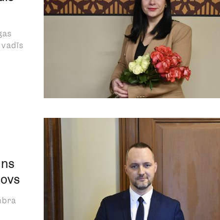
gas
 vadīs
uns
novs
mbra