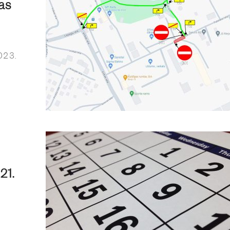
as
023.
21.