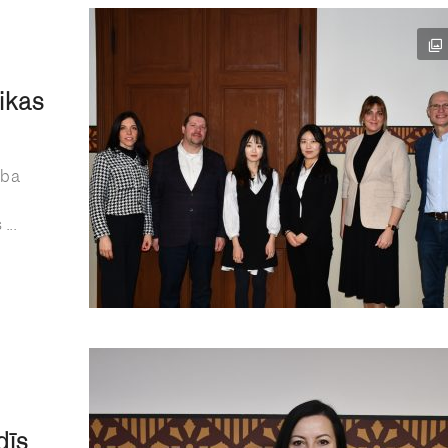
ikas
rba
...
dīs