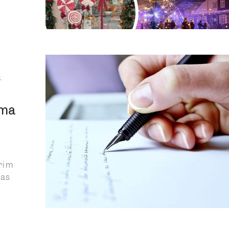
s
uma
ārim
nas