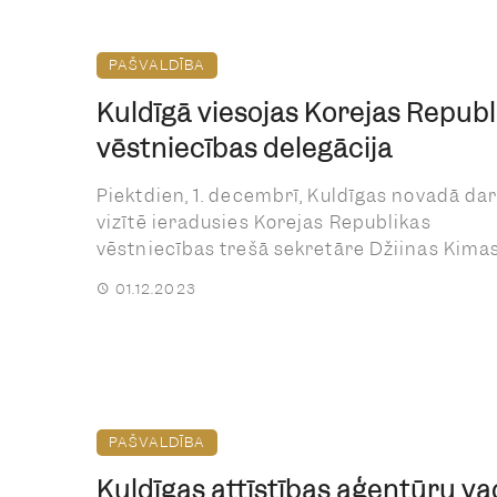
PAŠVALDĪBA
Kuldīgā viesojas Korejas Republ
vēstniecības delegācija
Piektdien, 1. decembrī, Kuldīgas novadā da
vizītē ieradusies Korejas Republikas
vēstniecības trešā sekretāre Džiinas Kimas 
01.12.2023
PAŠVALDĪBA
Kuldīgas attīstības aģentūru va