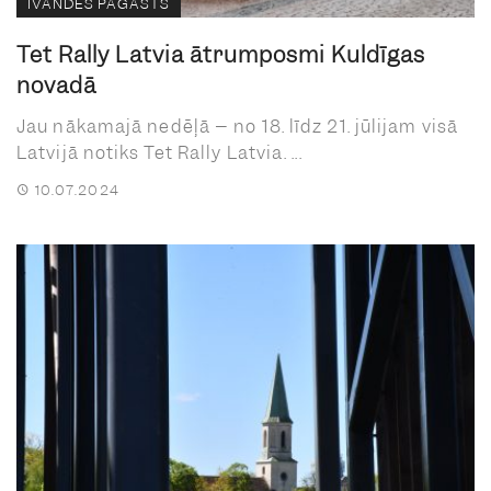
ĪVANDES PAGASTS
Tet Rally Latvia ātrumposmi Kuldīgas
novadā
Jau nākamajā nedēļā – no 18. līdz 21. jūlijam visā
Latvijā notiks Tet Rally Latvia. ...
10.07.2024