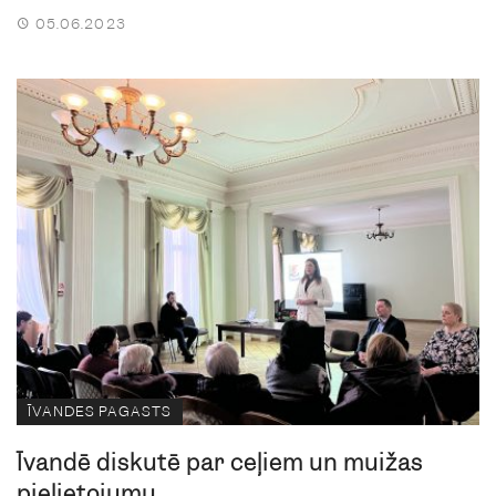
05.06.2023
ĪVANDES PAGASTS
Īvandē diskutē par ceļiem un muižas
pielietojumu