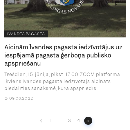
ĪVANDES PAGASTS
Aicinām Īvandes pagasta iedzīvotājus uz
iespējamā pagasta ģerboņa publisko
apspriešanu
Trešdien, 15. jūnijā, plkst. 17.00 ZOOM platformā
ikviens Īvandes pagasta iedzīvotājs aicināts
piedalīties sanāksmē, kurā apspriedīs ...
09.06.2022
Posts
1
...
3
4
5
navigation