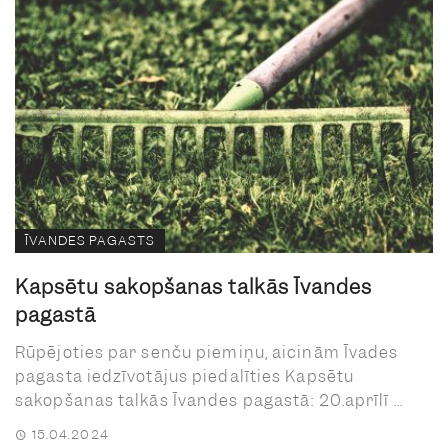
ĪVANDES PAGASTS
Kapsētu sakopšanas talkās Īvandes
pagastā
Rūpējoties par senču piemiņu, aicinām Īvades
pagasta iedzīvotājus piedalīties Kapsētu
sakopšanas talkās Īvandes pagastā: 20.aprīlī ...
15.04.2024