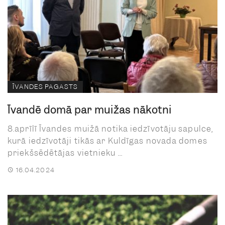
ĪVANDES PAGASTS
Īvandē domā par muižas nākotni
8.aprīlī Īvandes muižā notika iedzīvotāju sapulce,
kurā iedzīvotāji tikās ar Kuldīgas novada domes
priekšsēdētājas vietnieku ...
16.04.2024