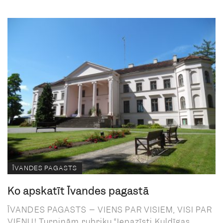
ĪVANDES PAGASTS
Ko apskatīt Īvandes pagastā
ĪVANDES PAGASTS – VIENS PAR VISIEM, VISI PAR
VIENU! Turpinām rubriku “Iepazīsti Kuldīgas