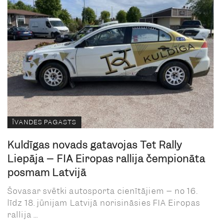
ĪVANDES PAGASTS
Kuldīgas novads gatavojas Tet Rally
Liepāja – FIA Eiropas rallija čempionāta
posmam Latvijā
Šovasar svētki autosporta cienītājiem – no 16.
līdz 18. jūnijam Latvijā norisināsies FIA Eiropas
rallija ...