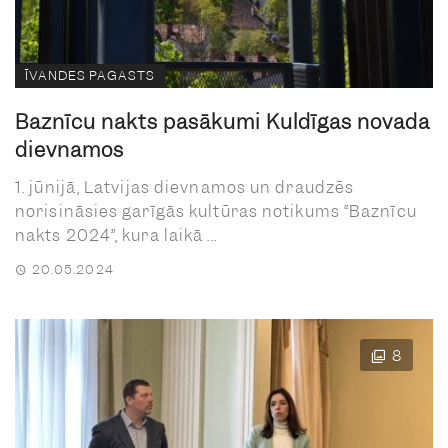
ĪVANDES PAGASTS
Baznīcu nakts pasākumi Kuldīgas novada
dievnamos
1. jūnijā, Latvijas dievnamos un draudzēs
norisināsies garīgās kultūras notikums “Baznīcu
nakts 2024”, kura laikā ...
20.05.2024
8