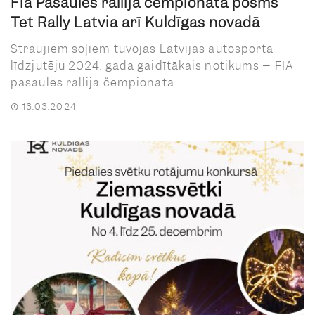
Fia Pasaules rallija čempionāta posms
Tet Rally Latvia arī Kuldīgas novadā
Straujiem soļiem tuvojas Latvijas autosporta
līdzjutēju 2024. gada gaidītākais notikums – FIA
pasaules rallija čempionāta ...
13.03.2024