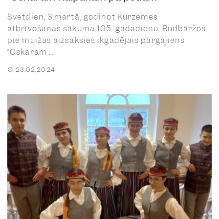
Svētdien, 3.martā, godinot Kurzemes
atbrīvošanas sākuma 105. gadadienu, Rudbāržos
pie muižas aizsāksies ikgadējais pārgājiens
“Oskaram ...
28.02.2024