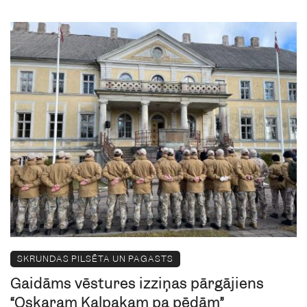
SKRUNDAS PILSĒTA UN PAGASTS
Gaidāms vēstures izziņas pārgājiens
“Oskaram Kalpakam pa pēdām”