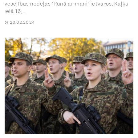
veselības nedēļas ”Runā ar mani” ietvaros, Kaļķu
ielā 16, ...
28.02.2024