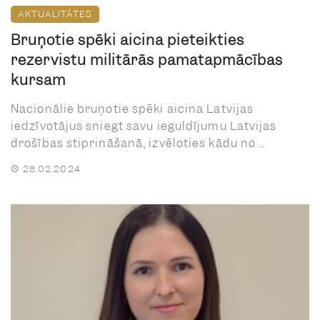
AKTUALITĀTES
Bruņotie spēki aicina pieteikties
rezervistu militārās pamatapmācības
kursam
Nacionālie bruņotie spēki aicina Latvijas
iedzīvotājus sniegt savu ieguldījumu Latvijas
drošības stiprināšanā, izvēloties kādu no ...
28.02.2024