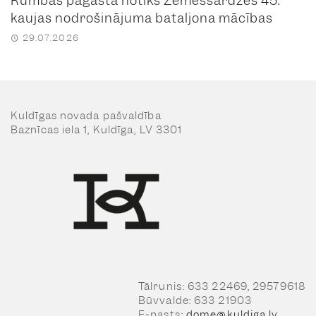
Rumbas pagastā notiks Zemessardzes 45.
kaujas nodrošinājuma bataljona mācības
29.07.2026
Kuldīgas novada pašvaldība
Baznīcas iela 1, Kuldīga, LV 3301
Tālrunis: 633 22469, 29579618
Būvvalde: 633 21903
E-pasts:
dome@kuldiga.lv