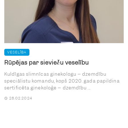
VESELĪBA
Rūpējas par sieviešu veselību
Kuldīgas slimnīcas ginekologu – dzemdību
speciālistu komandu, kopš 2020. gada papildina
sertificēta ginekoloģe – dzemdību ...
28.02.2024