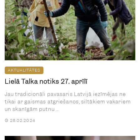
AKTUALITĀTES
Lielā Talka notiks 27. aprīlī
Jau tradicionāli pavasaris Latvijā iezīmējas ne
tikai ar gaismas atgriešanos, siltākiem vakariem
un skanīgām putnu ...
28.02.2024