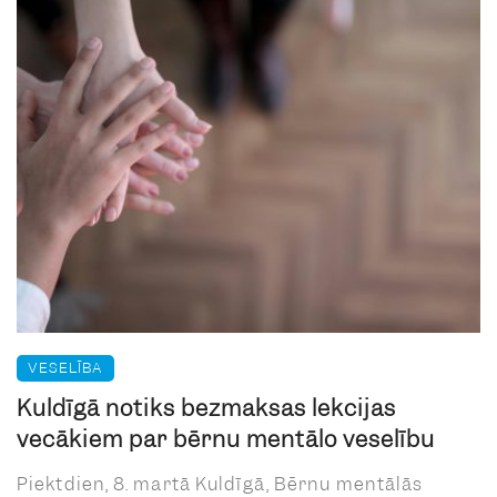
VESELĪBA
Kuldīgā notiks bezmaksas lekcijas
vecākiem par bērnu mentālo veselību
Piektdien, 8. martā Kuldīgā, Bērnu mentālās