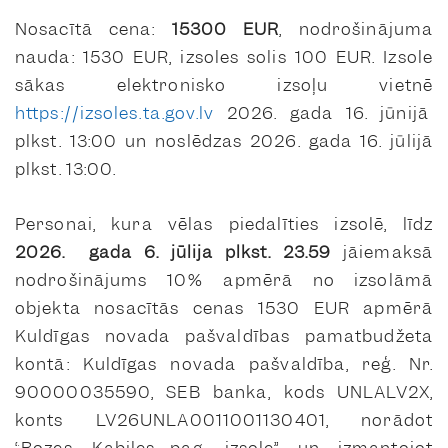
Nosacītā cena:
15300 EUR
, nodrošinājuma
nauda: 1530 EUR, izsoles solis 100 EUR. Izsole
sākas elektronisko izsoļu vietnē
https://izsoles.ta.gov.lv
2026. gada 16. jūnijā
plkst. 13:00 un noslēdzas 2026. gada 16. jūlijā
plkst. 13:00.
Personai, kura vēlas piedalīties izsolē, līdz
2026. gada 6. jūlija plkst. 23.59
jāiemaksā
nodrošinājums 10% apmērā no izsolāmā
objekta nosacītās cenas 1530 EUR apmērā
Kuldīgas novada pašvaldības pamatbudžeta
kontā: Kuldīgas novada pašvaldība, reģ. Nr.
90000035590, SEB banka, kods UNLALV2X,
konts LV26UNLA0011001130401, norādot
“Bozes, Kabiles pag., izsole”,
un, izmantojot