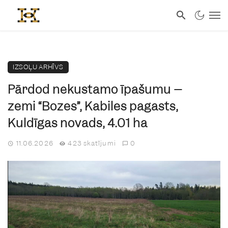
IZSOĻU ARHĪVS
Pārdod nekustamo īpašumu –
zemi “Bozes”, Kabiles pagasts,
Kuldīgas novads, 4.01 ha
11.06.2026
423 skatījumi
0