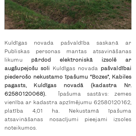
Kuldīgas novada pašvaldība saskaņā ar
Publiskas personas mantas atsavināšanas
likumu
pārdod
elektroniskā izsolē ar
augšupejošu soli
Kuldīgas novada
pašvaldībai
piederošo nekustamo īpašumu “Bozes”, Kabiles
pagasts, Kuldīgas novadā (kadastra Nr.
62580120068).
Īpašuma sastāvs: zemes
vienība ar kadastra apzīmējumu 62580120162,
platība 4,01 ha. Nekustamā īpašuma
atsavināšanas nosacījumi pieejami izsoles
noteikumos.