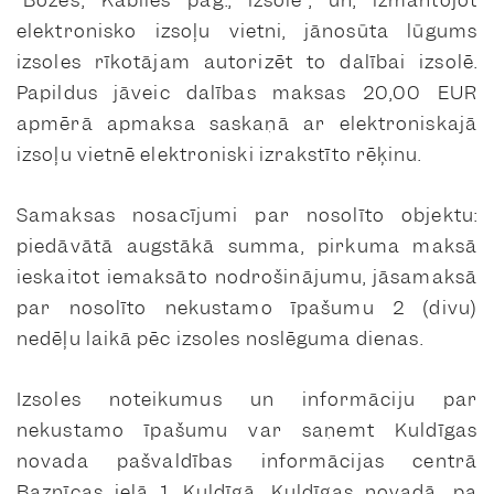
elektronisko izsoļu vietni, jānosūta lūgums
izsoles rīkotājam autorizēt to dalībai izsolē.
Papildus jāveic dalības maksas 20,00 EUR
apmērā apmaksa saskaņā ar elektroniskajā
izsoļu vietnē elektroniski izrakstīto rēķinu.
Samaksas nosacījumi par nosolīto objektu:
piedāvātā augstākā summa, pirkuma maksā
ieskaitot iemaksāto nodrošinājumu, jāsamaksā
par nosolīto nekustamo īpašumu 2 (divu)
nedēļu laikā pēc izsoles noslēguma dienas.
Izsoles noteikumus un informāciju par
nekustamo īpašumu var saņemt Kuldīgas
novada pašvaldības informācijas centrā
Baznīcas ielā 1, Kuldīgā, Kuldīgas novadā, pa