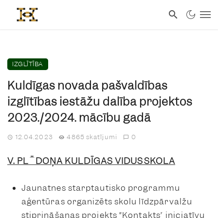
IZGLĪTĪBA
Kuldīgas novada pašvaldības
izglītības iestāžu dalība projektos
2023./2024. mācību gadā
12.04.2023
4865 skatījumi
0
V. PLŪDOŅA KULDĪGAS VIDUSSKOLA
Jaunatnes starptautisko programmu
aģentūras organizēts skolu līdzpārvalžu
stiprināšanas projekts “Kontakts” iniciatīvu