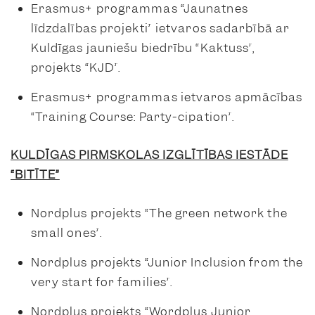
Erasmus+ programmas “Jaunatnes
līdzdalības projekti” ietvaros sadarbībā ar
Kuldīgas jauniešu biedrību “Kaktuss”,
projekts “KJD”.
Erasmus+ programmas ietvaros apmācības
“Training Course: Party-cipation”.
KULDĪGAS PIRMSKOLAS IZGLĪTĪBAS IESTĀDE
“BITĪTE”
Nordplus projekts “The green network the
small ones”.
Nordplus projekts “Junior Inclusion from the
very start for families”.
Nordplus projekts “Wordplus Junior