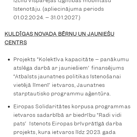
izcilu vispārējās izglītības mobilitāšu
īstenotāju. (apliecinājuma periods
01.02.2024. – 31.01.2027.)
KULDĪGAS NOVADA BĒRNU UN JAUNIEŠU
CENTRS
Projekts “Kolektīva kapacitāte – panākumu
atslēga darbā ar jauniešiem” finansējums
“Atbalsts jaunatnes politikas īstenošanai
vietējā līmenī” ietvaros, Jaunatnes
starptautisko programmu aģentūra.
Eiropas Solidaritātes korpusa programmas
ietvaros sadarbībā ar biedrību “Radi vidi
pats” īstenots Eiropas brīvprātīgā darba
projekts, kura ietvaros līdz 2023. gada