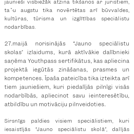
jaunieši visbiežāk atzina tikšanos ar juristiem,
taču augstu tika novērtētas arī būvvaldes,
kultūras, tūrisma un izglītības speciālistu
nodarbības.
27.maijā norisinājās “Jauno speciālistu
skolas” izlaidums, kurā aktīvākie dalībnieki
saņēma Youthpass sertifikātus, kas apliecina
projektā iegūtās zināšanas, prasmes un
kompetences. Īpaša pateicība tika izteikta arī
tiem jauniešiem, kuri piedalījās pilnīgi visās
nodarbībās, apliecinot savu ieinteresētību,
atbildību un motivāciju pilnveidoties.
Sirsnīgs paldies visiem speciālistiem, kuri
iesaistījās “Jauno speciālistu skolā”, dalījās