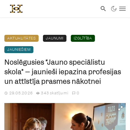
AKTUALITĀTES
JAUNUMI
IZGLĪTĪBA
JAUNIEŠIEM
Noslēgusies “Jauno speciālistu
skola” – jaunieši iepazina profesijas
un attīstīja prasmes nākotnei
29.05.2026
343 skatījumi
0