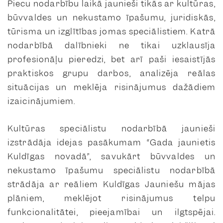
Piecu nodarbību laikā jaunieši tikās ar kultūras,
būvvaldes un nekustamo īpašumu, juridiskās,
tūrisma un izglītības jomas speciālistiem. Katrā
nodarbībā dalībnieki ne tikai uzklausīja
profesionāļu pieredzi, bet arī paši iesaistījās
praktiskos grupu darbos, analizēja reālas
situācijas un meklēja risinājumus dažādiem
izaicinājumiem.
Kultūras speciālistu nodarbībā jaunieši
izstrādāja idejas pasākumam “Gada jaunietis
Kuldīgas novadā”, savukārt būvvaldes un
nekustamo īpašumu speciālistu nodarbībā
strādāja ar reāliem Kuldīgas Jauniešu mājas
plāniem, meklējot risinājumus telpu
funkcionalitātei, pieejamībai un ilgtspējai.