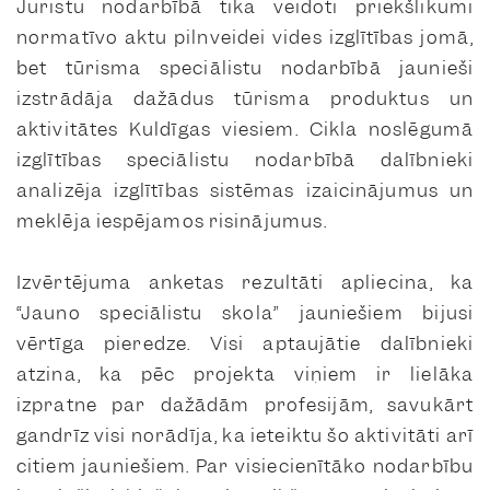
Juristu nodarbībā tika veidoti priekšlikumi
normatīvo aktu pilnveidei vides izglītības jomā,
bet tūrisma speciālistu nodarbībā jaunieši
izstrādāja dažādus tūrisma produktus un
aktivitātes Kuldīgas viesiem. Cikla noslēgumā
izglītības speciālistu nodarbībā dalībnieki
analizēja izglītības sistēmas izaicinājumus un
meklēja iespējamos risinājumus.
Izvērtējuma anketas rezultāti apliecina, ka
“Jauno speciālistu skola” jauniešiem bijusi
vērtīga pieredze. Visi aptaujātie dalībnieki
atzina, ka pēc projekta viņiem ir lielāka
izpratne par dažādām profesijām, savukārt
gandrīz visi norādīja, ka ieteiktu šo aktivitāti arī
citiem jauniešiem. Par visiecienītāko nodarbību