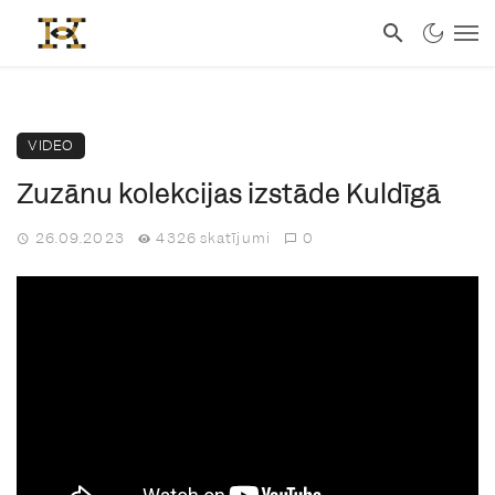
VIDEO
Zuzānu kolekcijas izstāde Kuldīgā
26.09.2023
4326 skatījumi
0