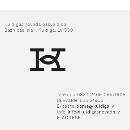
Kuldīgas novada pašvaldība
Baznīcas iela 1, Kuldīga, LV 3301
Tālrunis: 633 22469, 29579618
Būvvalde: 633 21903
E-pasts:
dome@kuldiga.lv
Info:
info@kuldigasnovads.lv
E-ADRESE