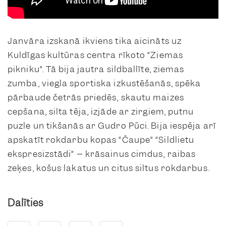
Janvāra izskaņā ikviens tika aicināts uz
Kuldīgas kultūras centra rīkoto “Ziemas
pikniku”. Tā bija jautra sildballīte, ziemas
zumba, viegla sportiska izkustēšanās, spēka
pārbaude četrās priedēs, skautu maizes
cepšana, silta tēja, izjāde ar zirgiem, putnu
puzle un tikšanās ar Gudro Pūci. Bija iespēja arī
apskatīt rokdarbu kopas “Čaupe” “Sildlietu
ekspresizstādi” – krāsainus cimdus, raibas
zeķes, košus lakatus un citus siltus rokdarbus.
Dalīties