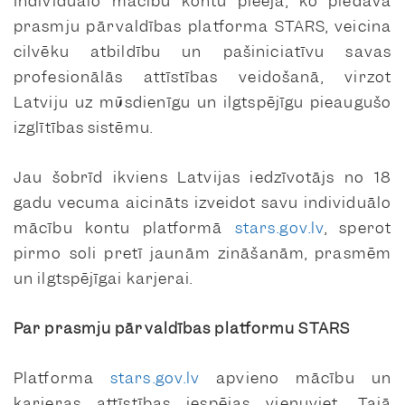
Individuālo mācību kontu pieeja, ko piedāvā
prasmju pārvaldības platforma STARS, veicina
cilvēku atbildību un pašiniciatīvu savas
profesionālās attīstības veidošanā, virzot
Latviju uz mūsdienīgu un ilgtspējīgu pieaugušo
izglītības sistēmu.
Jau šobrīd ikviens Latvijas iedzīvotājs no 18
gadu vecuma aicināts izveidot savu individuālo
mācību kontu platformā
stars.gov.lv
, sperot
pirmo soli pretī jaunām zināšanām, prasmēm
un ilgtspējīgai karjerai.
Par prasmju pārvaldības platformu STARS
Platforma
stars.gov.lv
apvieno mācību un
karjeras attīstības iespējas vienuviet. Tajā