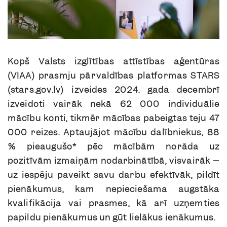
Kopš Valsts izglītības attīstības aģentūras
(VIAA) prasmju pārvaldības platformas STARS
(stars.gov.lv) izveides 2024. gada decembrī
izveidoti vairāk nekā 62 000 individuālie
mācību konti, tikmēr mācības pabeigtas teju 47
000 reizes. Aptaujājot mācību dalībniekus, 88
% pieaugušo* pēc mācībām norāda uz
pozitīvām izmaiņām nodarbinātībā, visvairāk –
uz iespēju paveikt savu darbu efektīvāk, pildīt
pienākumus, kam nepieciešama augstāka
kvalifikācija vai prasmes, kā arī uzņemties
papildu pienākumus un gūt lielākus ienākumus.