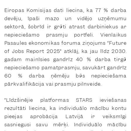
Eiropas Komisijas dati liecina, ka 77 % darba
devēju, īpaši mazo un vidējo uzņēmumu
sektorā, šobrīd ir grūti atrast darbiniekus ar
nepieciešamo prasmju portfeli. Vienlaikus
Pasaules ekonomikas foruma ziņojums “Future
of Jobs Report 2025” atklāj, ka jau līdz 2030.
gadam mainīsies gandrīz 40 % darba tirgū
nepieciešamo pamatprasmju, savukārt gandrīz
60 % darba ņēmēju būs nepieciešama
pārkvalifikācija vai prasmju pilnveide.
“Līdzšinējie platformas STARS ieviešanas
rezultāti liecina, ka individuālo mācību kontu
pieejas aprobācija Latvijā ir veiksmīgi
sasniegusi savu mērķi. Individuālo mācību