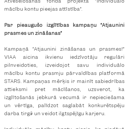
Atveseļošanas fonda projektā “Individuālo
mācību kontu pieejas attīstība”.
Par pieaugušo izglītības kampaņu “Atjaunini
prasmes un zināšanas”
Kampaņā “Atjaunini zināšanas un prasmes!”
VIAA aicina ikvienu iedzīvotāju regulāri
pilnveidoties, izveidojot savu individuālo
mācību kontu prasmju pārvaldības platformā
STARS. Kampaņas mērķis ir mainīt sabiedrības
attieksmi pret mācīšanos, uzsverot, ka
izglītošanās jebkurā vecumā ir nepieciešama
un vērtīga, palīdzot saglabāt konkurētspēju
darba tirgū un veidot ilgtspējīgu karjeru.