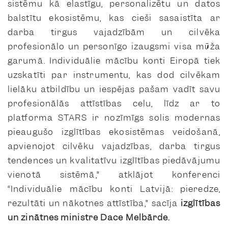
sistēmu kā elastīgu, personalizētu un datos
balstītu ekosistēmu, kas cieši sasaistīta ar
darba tirgus vajadzībām un cilvēka
profesionālo un personīgo izaugsmi visa mūža
garumā. Individuālie mācību konti Eiropā tiek
uzskatīti par instrumentu, kas dod cilvēkam
lielāku atbildību un iespējas pašam vadīt savu
profesionālās attīstības ceļu, līdz ar to
platforma STARS ir nozīmīgs solis modernas
pieaugušo izglītības ekosistēmas veidošanā,
apvienojot cilvēku vajadzības, darba tirgus
tendences un kvalitatīvu izglītības piedāvājumu
vienotā sistēmā,” atklājot konferenci
“Individuālie mācību konti Latvijā: pieredze,
rezultāti un nākotnes attīstība,” sacīja
izglītības
un zinātnes ministre Dace Melbārde.