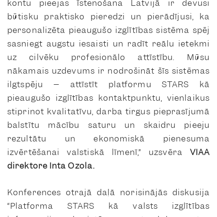
kontu pieejas īstenošana Latvijā ir devusi
būtisku praktisko pieredzi un pierādījusi, ka
personalizēta pieaugušo izglītības sistēma spēj
sasniegt augstu iesaisti un radīt reālu ietekmi
uz cilvēku profesionālo attīstību. Mūsu
nākamais uzdevums ir nodrošināt šīs sistēmas
ilgtspēju – attīstīt platformu STARS kā
pieaugušo izglītības kontaktpunktu, vienlaikus
stiprinot kvalitatīvu, darba tirgus pieprasījumā
balstītu mācību saturu un skaidru pieeju
rezultātu un ekonomiskā pienesuma
izvērtēšanai valstiskā līmenī,” uzsvēra
VIAA
direktore Inta Ozola.
Konferences otrajā daļā norisinājās diskusija
“Platforma STARS kā valsts izglītības