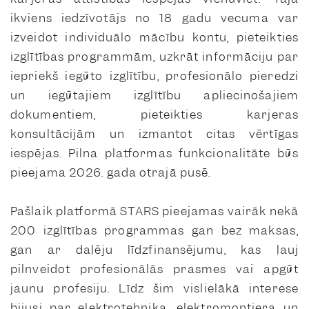
ikviens iedzīvotājs no 18 gadu vecuma var
izveidot individuālo mācību kontu, pieteikties
izglītības programmām, uzkrāt informāciju par
iepriekš iegūto izglītību, profesionālo pieredzi
un iegūtajiem izglītību apliecinošajiem
dokumentiem, pieteikties karjeras
konsultācijām un izmantot citas vērtīgas
iespējas. Pilna platformas funkcionalitāte būs
pieejama 2026. gada otrajā pusē.
Pašlaik platformā STARS pieejamas vairāk nekā
200 izglītības programmas gan bez maksas,
gan ar daļēju līdzfinansējumu, kas ļauj
pilnveidot profesionālās prasmes vai apgūt
jaunu profesiju. Līdz šim vislielākā interese
bijusi par elektrotehniķa, elektromontiera un