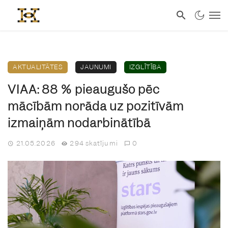
AKTUALITĀTES
JAUNUMI
IZGLĪTĪBA
VIAA: 88 % pieaugušo pēc
mācībām norāda uz pozitīvām
izmaiņām nodarbinātībā
21.05.2026
294 skatījumi
0