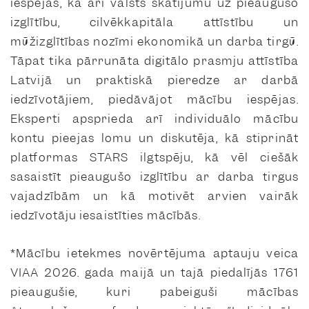
iespējas, kā arī valsts skatījumu uz pieaugušo
izglītību, cilvēkkapitāla attīstību un
mūžizglītības nozīmi ekonomikā un darba tirgū.
Tāpat tika pārrunāta digitālo prasmju attīstība
Latvijā un praktiskā pieredze ar darbā
iedzīvotājiem, piedāvājot mācību iespējas.
Eksperti apsprieda arī individuālo mācību
kontu pieejas lomu un diskutēja, kā stiprināt
platformas STARS ilgtspēju, kā vēl ciešāk
sasaistīt pieaugušo izglītību ar darba tirgus
vajadzībām un kā motivēt arvien vairāk
iedzīvotāju iesaistīties mācībās.
*Mācību ietekmes novērtējuma aptauju veica
VIAA 2026. gada maijā un tajā piedalījās 1761
pieaugušie, kuri pabeiguši mācības