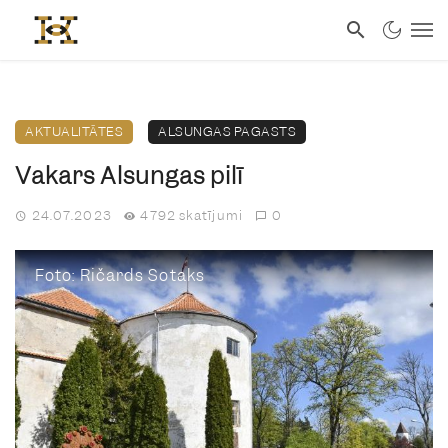
AKTUALITĀTES
ALSUNGAS PAGASTS
Vakars Alsungas pilī
24.07.2023
4792 skatījumi
0
Foto: Ričards Sotaks