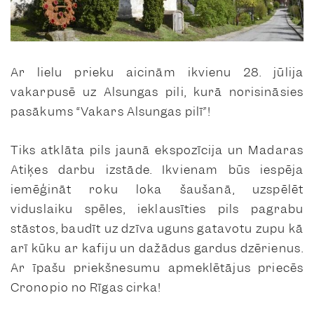
Ar lielu prieku aicinām ikvienu 28. jūlija
vakarpusē uz Alsungas pili, kurā norisināsies
pasākums “Vakars Alsungas pilī”!
Tiks atklāta pils jaunā ekspozīcija un Madaras
Atiķes darbu izstāde. Ikvienam būs iespēja
iemēģināt roku loka šaušanā, uzspēlēt
viduslaiku spēles, ieklausīties pils pagrabu
stāstos, baudīt uz dzīva uguns gatavotu zupu kā
arī kūku ar kafiju un dažādus gardus dzērienus.
Ar īpašu priekšnesumu apmeklētājus priecēs
Cronopio no Rīgas cirka!