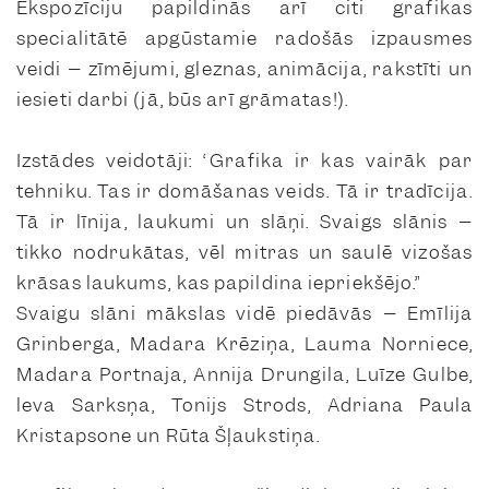
Ekspozīciju papildinās arī citi grafikas
specialitātē apgūstamie radošās izpausmes
veidi – zīmējumi, gleznas, animācija, rakstīti un
iesieti darbi (jā, būs arī grāmatas!).
Izstādes veidotāji: “Grafika ir kas vairāk par
tehniku. Tas ir domāšanas veids. Tā ir tradīcija.
Tā ir līnija, laukumi un slāņi. Svaigs slānis –
tikko nodrukātas, vēl mitras un saulē vizošas
krāsas laukums, kas papildina iepriekšējo.”
Svaigu slāni mākslas vidē piedāvās – Emīlija
Grinberga, Madara Krēziņa, Lauma Norniece,
Madara Portnaja, Annija Drungila, Luīze Gulbe,
leva Sarksņa, Tonijs Strods, Adriana Paula
Kristapsone un Rūta Šļaukstiņa.