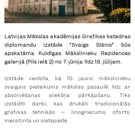
Latvijas Mākslas akadēmijas Grafikas katedras
diplomandu izstāde “Svaigs Slānis” būs
apskatāma Kuldīgas Mākslinieku Rezidences
galerijā (Pils ielā 2) no 7. jūnija līdz 18. jūlijam.
Izstāde veidota, kā 10 jauno mākslinieku
svaigais pieteikums mākslas pasaulē līdz ar
absolvēšanas sliekšņa pārkāpšanu. Tiks
izstādīti darbi, kas drukāti tradicionālās
grafikas tehnikās – linogriezums, oforts,
mecotinta un sietspiede.