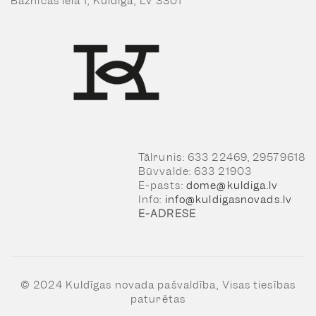
Baznīcas iela 1, Kuldīga, LV 3301
Tālrunis: 633 22469, 29579618
Būvvalde: 633 21903
E-pasts:
dome@kuldiga.lv
Info:
info@kuldigasnovads.lv
E-ADRESE
© 2024 Kuldīgas novada pašvaldība, Visas tiesības
paturētas