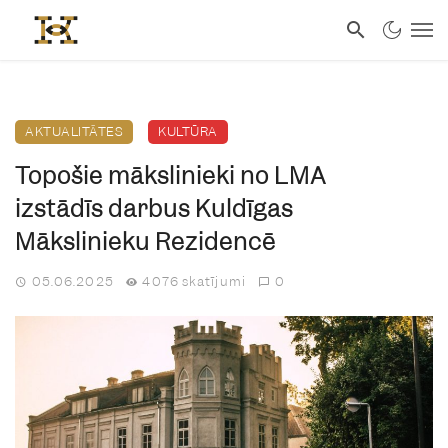
AKTUALITĀTES
KULTŪRA
Topošie mākslinieki no LMA
izstādīs darbus Kuldīgas
Mākslinieku Rezidencē
05.06.2025
4076 skatījumi
0