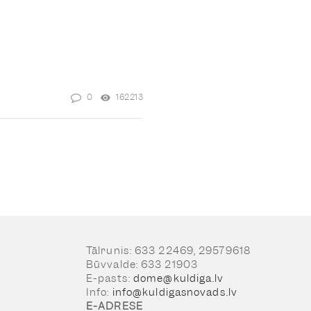
0
162213
Tālrunis: 633 22469, 29579618
Būvvalde: 633 21903
E-pasts:
dome@kuldiga.lv
Info:
info@kuldigasnovads.lv
E-ADRESE