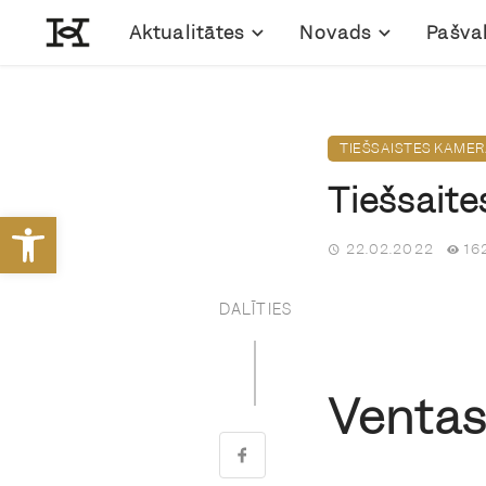
Aktualitātes
Novads
Pašva
TIEŠSAISTES KAME
Tiešsait
Open toolbar
22.02.2022
16
DALĪTIES
Venta