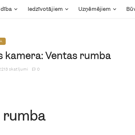
ldība
Iedzīvotājiem
Uzņēmējiem
Bū
RA
es kamera: Ventas rumba
2213 skatījumi
0
s rumba