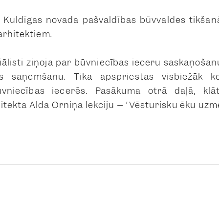
ka Kuldīgas novada pašvaldības būvvaldes tikša
arhitektiem.
ālisti ziņoja par būvniecības ieceru saskaņošan
 saņemšanu. Tika apspriestas visbiežāk ko
ūvniecības iecerēs. Pasākuma otrā daļā, klā
hitekta Alda Orniņa lekciju – “Vēsturisku ēku uz