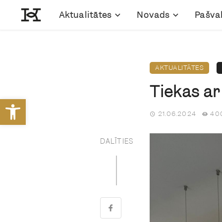
Aktualitātes
Novads
Pašva
AKTUALITĀTES
Tiekas ar
Open toolbar
21.06.2024
400
DALĪTIES