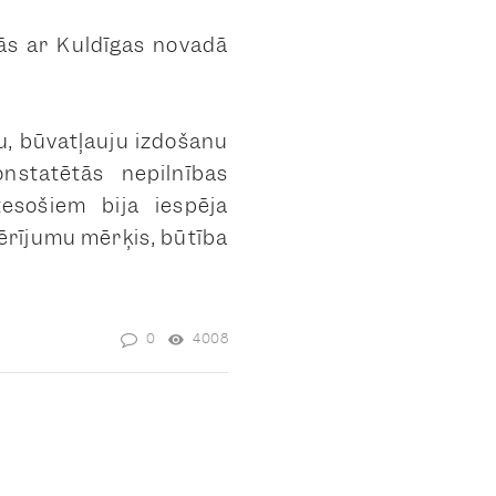
nās ar Kuldīgas novadā
u, būvatļauju izdošanu
nstatētās nepilnības
tesošiem bija iespēja
mērījumu mērķis, būtība
0
4008