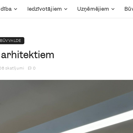
ldība
Iedzīvotājiem
Uzņēmējiem
Bū
BŪVVALDE
 arhitektiem
8 skatījumi
0