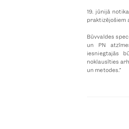
19. jūnijā noti
praktizējošiem 
Būvvaldes speci
un PN atzīmes
iesniegtajās b
noklausīties ar
un metodes.”