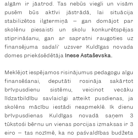
algām ir jāatrod. Tas nebūs viegli un visām
pusēm būs aktīvi jāstrādā, lai situācija
stabilizētos ilgtermiņā – gan domājot par
skolēnu piesaisti un skolu konkurētspējas
stiprināšanu, gan ar sapratni raugoties uz
finansējuma sadali” uzsver Kuldīgas novada
domes priekšsēdētāja
Inese Astaševska.
Meklējot iespējamos risinājumus pedagogu algu
finansēšanai, deputāti rosināja sakārtot
brīvpusdienu sistēmu, veicinot vecāku
līdzatbildību savlaicīgi atteikt pusdienas, ja
skolēns mācību iestādi neapmeklē. Ik dienu
brīvpusdienas Kuldīgas novadā saņem 3
tūkstoši bērnu un vienas porcijas izmaksas ir 3
eiro – tas nozīmē, ka no pašvaldības budžeta