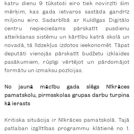
katru dienu 9 tūkstoši eiro tiek novirzīti šim
mērķim, kas gada ietvaros sastāda gandrīz
miljonu eiro. Sadarbībā ar Kuldīgas Digitālo
centru nepieciešams pārskatīt pusdienu
atteikšanas sistēmu un kārtību katrā skolā un
novadā, tā līdzekļus izdotos ieekonomēt. Tāpat
deputāti vienojās pārskatīt budžetu izklaides
pasākumiem, rūpīgi vērtējot un pārdomājot
formātu un izmaksu pozīcijas.
No jaunā mācību gada slēgs Nīkrāces
pamatskolu, pirmsskolas grupas darbu turpina
kā ierasts
Kritiska situācija ir Nīkrāces pamatskolā. Tajā
patlaban izglītības programmu klātienē no 1.