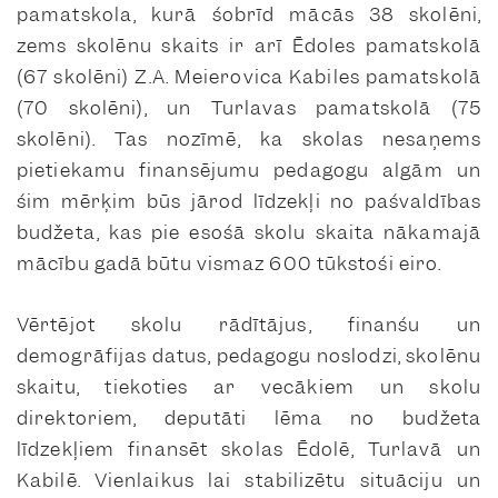
pamatskola, kurā šobrīd mācās 38 skolēni,
zems skolēnu skaits ir arī Ēdoles pamatskolā
(67 skolēni) Z.A. Meierovica Kabiles pamatskolā
(70 skolēni), un Turlavas pamatskolā (75
skolēni). Tas nozīmē, ka skolas nesaņems
pietiekamu finansējumu pedagogu algām un
šim mērķim būs jārod līdzekļi no pašvaldības
budžeta, kas pie esošā skolu skaita nākamajā
mācību gadā būtu vismaz 600 tūkstoši eiro.
Vērtējot skolu rādītājus, finanšu un
demogrāfijas datus, pedagogu noslodzi, skolēnu
skaitu, tiekoties ar vecākiem un skolu
direktoriem, deputāti lēma no budžeta
līdzekļiem finansēt skolas Ēdolē, Turlavā un
Kabilē. Vienlaikus lai stabilizētu situāciju un