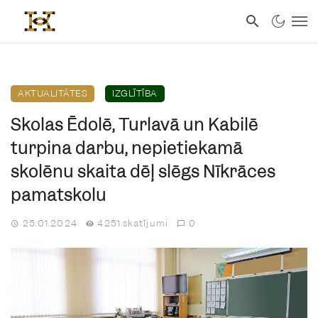
AKTUALITĀTES
IZGLĪTĪBA
Skolas Ēdolē, Turlavā un Kabilē
turpina darbu, nepietiekamā
skolēnu skaita dēļ slēgs Nīkrāces
pamatskolu
25.01.2024
4251 skatījumi
0