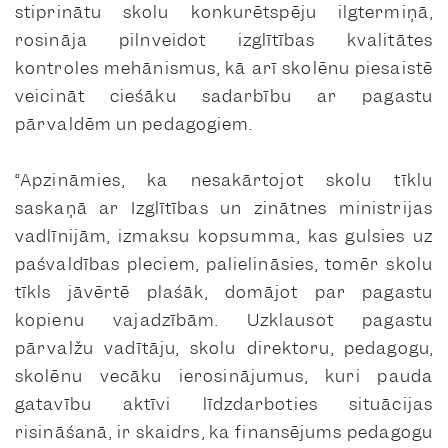
stiprinātu skolu konkurētspēju ilgtermiņā,
rosināja pilnveidot izglītības kvalitātes
kontroles mehānismus, kā arī skolēnu piesaistē
veicināt ciešāku sadarbību ar pagastu
pārvaldēm un pedagogiem.
“Apzināmies, ka nesakārtojot skolu tīklu
saskaņā ar Izglītības un zinātnes ministrijas
vadlīnijām, izmaksu kopsumma, kas gulsies uz
pašvaldības pleciem, palielināsies, tomēr skolu
tīkls jāvērtē plašāk, domājot par pagastu
kopienu vajadzībām. Uzklausot pagastu
pārvalžu vadītāju, skolu direktoru, pedagogu,
skolēnu vecāku ierosinājumus, kuri pauda
gatavību aktīvi līdzdarboties situācijas
risināšanā, ir skaidrs, ka finansējums pedagogu