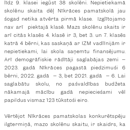
līdz 9. klasei iegūst 38 skolēni. Nepietiekamā
skolēnu skaita dēļ Nīkrāces pamatskolā jau
šogad netika atvērta pirmā klase. Izglītojamo
nav arī piektajā klasē. Mazs skolēnu skaits ir
arī citās klasēs 4. klasē ir 3, bet 3. un 7. klasēs
katrā 4 bērni, kas saskaņā ar IZM vadlīnijām ir
nepietiekami, lai skola saņemtu finansējumu.
Arī demogrāfiskie rādītāji saglabājas zemi –
2023. gadā Nīkrāces pagastā piedzimuši 6
bērni, 2022. gadā – 3, bet 2021. gadā – 6. Lai
saglabātu skolu, no pašvaldības budžeta
nākamajā mācību gadā nepieciešami vēl
papildus vismaz 123 tūkstoši eiro.
Vērtējot Nīkrāces pamatskolas konkurētspēju
ilgtermiņā, mazo skolēnu skaitu, ir skaidrs, ka