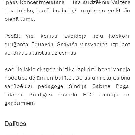
īpašs koncertmeistars – tās audzēknis Valters
Tovstuļaks, kurš bezbailīgi uzņēmās veikt šo
pienākumu.
Pēcāk visi koristi izveidoja lielu kopkori,
diriģenta Eduarda Grāvīša virsvadībā izpildot
vēl divas skaistas dziesmas.
Kad lieliskie skaņdarbi tika izpildīti, bērni varēja
nodoties dejām un ballītei. Dejas un rotaļas bija
sarūpējusi pedagoģe Sindija Sabīne Poga.
Tikmēr Kuldīgas novada BJC cienāja ar
gardumiem.
Dalīties