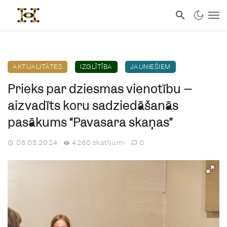
AKTUALITĀTES
IZGLĪTĪBA
JAUNIEŠIEM
Prieks par dziesmas vienotību –
aizvadīts koru sadziedāšanās
pasākums “Pavasara skaņas”
08.05.2024
4260 skatījumi
0