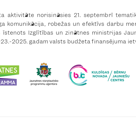
a aktivitāte norisināsies 21. septembrī temati
īga komunikācija, robežas un efektīvs darbu me
s īstenots Izglītības un zinātnes ministrijas Jau
3.-2025. gadam valsts budžeta finansējuma iet