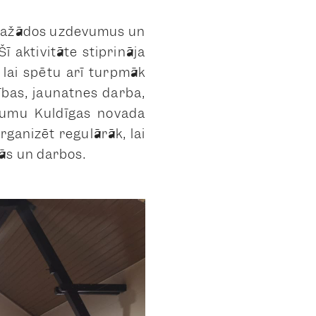
ši dažādos uzdevumus un
ī aktivitāte stiprināja
lai spētu arī turpmāk
tības, jaunatnes darba,
ājumu Kuldīgas novada
rganizēt regulārāk, lai
tās un darbos.