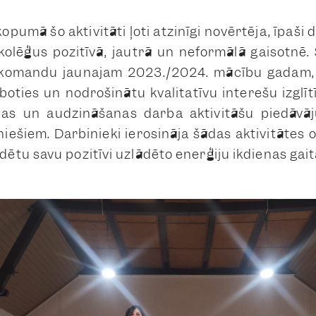
kopumā šo aktivitāti ļoti atzinīgi novērtēja, īpa
kolēģus pozitīvā, jautrā un neformālā gaisotnē. Š
komandu jaunajam 2023./2024. mācību gadam, 
boties un nodrošinātu kvalitatīvu interešu izglī
tības un audzināšanas darba aktivitāšu piedāv
iešiem. Darbinieki ierosināja šādas aktivitātes o
tu savu pozitīvi uzlādēto enerģiju ikdienas gai