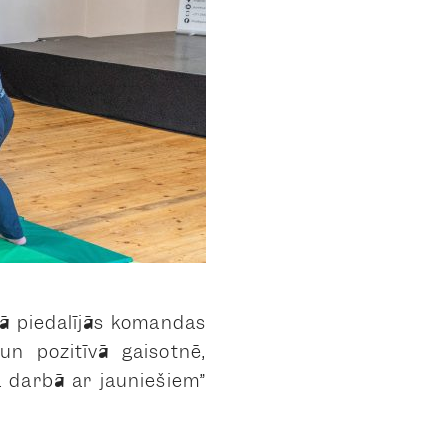
tā piedalījās komandas
un pozitīvā gaisotnē,
a darbā ar jauniešiem”