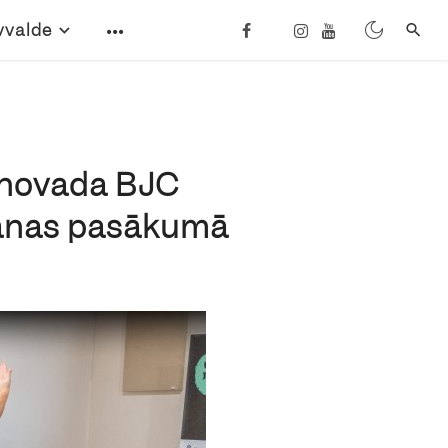
vvalde
s novada BJC
āšanas pasākumā