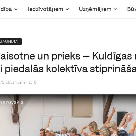
ldība
Iedzīvotājiem
Uzņēmējiem
Bū
JAUNUMI
gaisotne un prieks – Kuldīga
i piedalās kolektīva stiprin
72 skatījumi
0
omarovskis