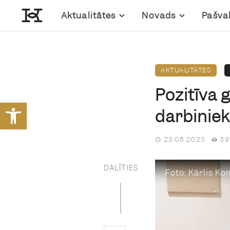
Aktualitātes
Novads
Pašva
AKTUALITĀTES
Pozitīva 
Open toolbar
darbiniek
23.08.2023
39
DALĪTIES
Foto: Kārlis K