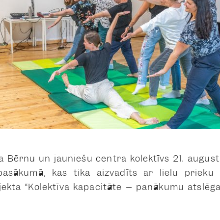
a Bērnu un jauniešu centra kolektīvs 21. augus
pasākumā, kas tika aizvadīts ar lielu prieku 
ojekta “Kolektīva kapacitāte – panākumu atslēg