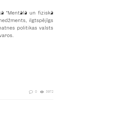
kā “Mentālā un fiziskā
nedžments, ilgtspējīgs
natnes politikas valsts
varos.
0
3972