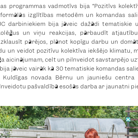
as programmas vadmotīvs bija “Pozitīvs kolektīv
neformālās izglītības metodēm un komandas sali
JC darbiniekiem bija jāveic dažādi tematiskie 
 kolēģus un viņu reakcijas, pārbaudīt atjautīb
zklausīt pārējos, plānot kopīgu darbu un domāt
u un veidot pozitīvu kolektīva iekšējo klimatu, 
ģa aicinājumam, celt un pilnveidot savstarpējo u
bija jāveic vairāk kā 30 tematiskie komandas sal
āt Kuldīgas novada Bērnu un jauniešu centra
pilnveidotu pašvaldībā esošās darba ar jaunatni pi