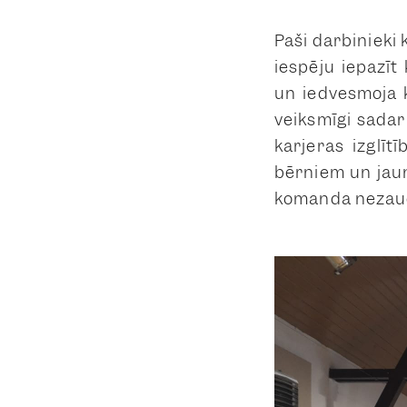
Paši darbinieki 
iespēju iepazīt 
un iedvesmoja 
veiksmīgi sadar
karjeras izglī
bērniem un jaun
komanda nezaudē