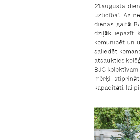
21.augusta dien
uzticība”. Ar 
dienas gaitā B
dziļāk iepazīt
komunicēt un u
saliedēt komand
atsaukties kolē
BJC kolektīvam 
mērķi stiprin
kapacitāti, lai 