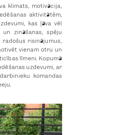
a klimats, motivācija,
edēšanas aktivitātēm,
uzdevumi, kas ļāva vēl
u un zināšanas, spēju
 radošus risinājumus,
motivēt vienam otru un
zticības līmeni. Kopumā
iedēšanas uzdevumi, ar
 darbinieku komandas
eeju.