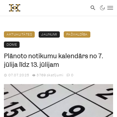
AKTUALITĀTES
JAUNUMI
PAŠVALDĪBA
DOME
Plānoto notikumu kalendārs no 7.
jūlija līdz 13. jūlijam
07.07.2025
3769 skatījumi
0