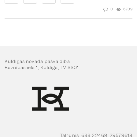
0
6709
Kuldīgas novada pašvaldība
Baznīcas iela 1, Kuldīga, LV 3301
Tālrunis: 633 22469, 29579618