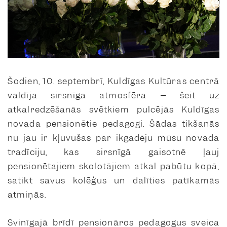
Šodien, 10. septembrī, Kuldīgas Kultūras centrā
valdīja sirsnīga atmosfēra – šeit uz
atkalredzēšanās svētkiem pulcējās Kuldīgas
novada pensionētie pedagogi. Šādas tikšanās
nu jau ir kļuvušas par ikgadēju mūsu novada
tradīciju, kas sirsnīgā gaisotnē ļauj
pensionētajiem skolotājiem atkal pabūtu kopā,
satikt savus kolēģus un dalīties patīkamās
atmiņās.
Svinīgajā brīdī pensionāros pedagogus sveica