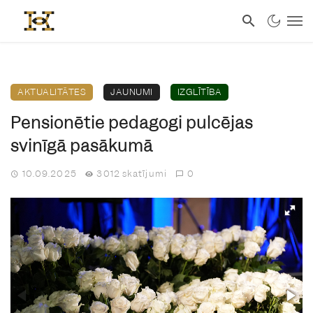
AKTUALITĀTES
JAUNUMI
IZGLĪTĪBA
Pensionētie pedagogi pulcējas
svinīgā pasākumā
10.09.2025
3012 skatījumi
0