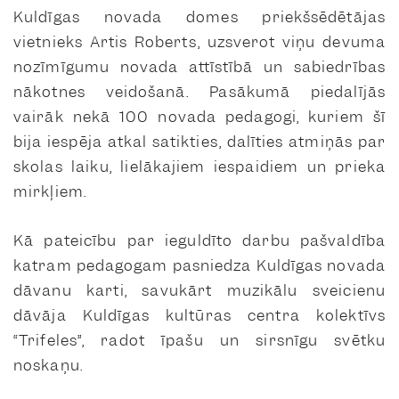
Kuldīgas novada domes priekšsēdētājas
vietnieks Artis Roberts, uzsverot viņu devuma
nozīmīgumu novada attīstībā un sabiedrības
nākotnes veidošanā. Pasākumā piedalījās
vairāk nekā 100 novada pedagogi, kuriem šī
bija iespēja atkal satikties, dalīties atmiņās par
skolas laiku, lielākajiem iespaidiem un prieka
mirkļiem.
Kā pateicību par ieguldīto darbu pašvaldība
katram pedagogam pasniedza Kuldīgas novada
dāvanu karti, savukārt muzikālu sveicienu
dāvāja Kuldīgas kultūras centra kolektīvs
“Trifeles”, radot īpašu un sirsnīgu svētku
noskaņu.