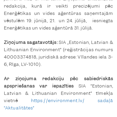
redakcija, kurā ir veikti precizējumi pēc
Enerģētikas un vides aģentūras saņemtajām
vēstulēm 19. jūnijā, 21. un 24. jūlijā, iesniegta
Enerģētikas un vides aģentūrā 31. jūlijā.
Ziņojuma sagatavotājs:
SIA „Estonian, Latvian &
Lithuanian Environment” (reģistrācijas numurs
40003374818, juridiskā adrese: Vīlandes iela 3-
6, Rīga, LV-1010).
Ar ziņojuma redakciju pēc sabiedriskās
apspriešanas var iepazīties
SIA “Estonian,
Latvian & Lithuanian Environment” tīmekļa
vietnē
https://environment.lv/ sadaļā
“Aktualitātes”