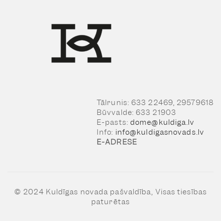
Tālrunis: 633 22469, 29579618
Būvvalde: 633 21903
E-pasts:
dome@kuldiga.lv
Info:
info@kuldigasnovads.lv
E-ADRESE
© 2024 Kuldīgas novada pašvaldība, Visas tiesības
paturētas