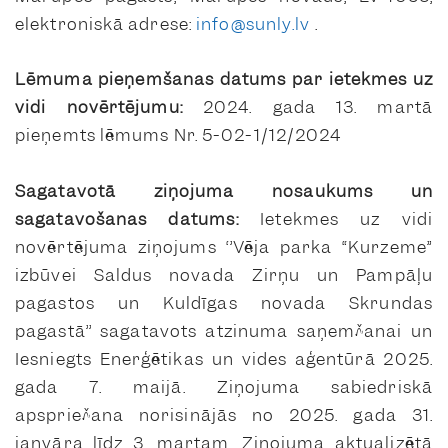
elektroniskā adrese:
info@sunly.lv
.
Lēmuma pieņemšanas datums par ietekmes uz
vidi novērtējumu:
2024. gada 13. martā
pieņemts lēmums Nr. 5-02-1/12/2024
Sagatavotā ziņojuma nosaukums un
sagatavošanas datums:
Ietekmes uz vidi
novērtējuma ziņojums ‘’Vēja parka “Kurzeme”
izbūvei Saldus novada Zirņu un Pampāļu
pagastos un Kuldīgas novada Skrundas
pagastā’’ sagatavots atzinuma saņemšanai un
Iesniegts Enerģētikas un vides aģentūrā 2025.
gada 7. maijā. Ziņojuma sabiedriskā
apspriešana norisinājās no 2025. gada 31.
janvāra līdz 3. martam. Ziņojuma aktualizētā