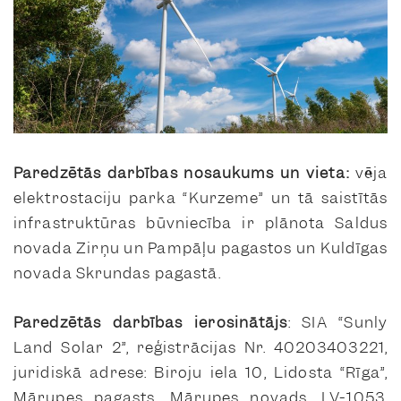
Paredzētās darbības nosaukums un vieta:
vēja
elektrostaciju parka “Kurzeme” un tā saistītās
infrastruktūras būvniecība ir plānota Saldus
novada Zirņu un Pampāļu pagastos un Kuldīgas
novada Skrundas pagastā.
Paredzētās darbības ierosinātājs
: SIA “Sunly
Land Solar 2”, reģistrācijas Nr. 40203403221,
juridiskā adrese: Biroju iela 10, Lidosta “Rīga”,
Mārupes pagasts, Mārupes novads, LV-1053,