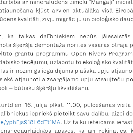
darbībā ar minerālūdens zīmolu “Mangaļi” iniciat
atjaunošana kļūst arvien aktuālāka visā Eiropā, 
ūdens kvalitāti, zivju migrāciju un bioloģisko dau
t, ka talkas dalībniekiem nebūs jāiesaistās
notā šķēršļa demontāža noritēs vasaras otrajā 
veltīto grantu programmu Open Rivers Progra
dabisko tecējumu, uzlabotu to ekoloģisko kvalitā
. Tas ir nozīmīgs ieguldījums plašākā upju atjaun
riekš atjaunoti aizsargājamo upju straujteču po
oli – būtisku šķēršļu likvidēšanu.
urtdien, 16. jūlijā plkst. 11.00, pulcēšanās viet
alībniekus iepriekš pieteikt savu dalību, aizpild
gle/yphFjs918L6dTt1MA
. Uz talku ieteicams iera
nsnecaurlaidīgos apavos, kā arī rēķināties, 