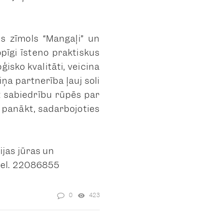
s zīmols “Mangaļi” un
pīgi īsteno praktiskus
isko kvalitāti, veicina
iņa partnerība ļauj soli
t sabiedrību rūpēs par
 panākt, sadarbojoties
jas jūras un
 tel. 22086855
0
423