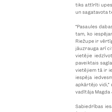
tiks attīrīti u
un sagatavota t
“Pasaules dabas
tam, ko iespēja
Riežupe ir vērtī
jāuzrauga arī ci
vietējie iedzīv
paveiktais sagl
vietējiem tā ir
iespēja iedves
apkārtējo vidi,
vadītāja Magda
Sabiedrības ie