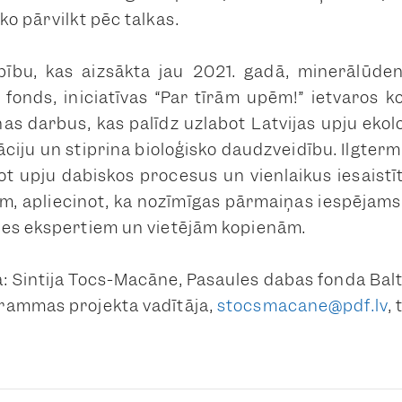
o pārvilkt pēc talkas.
bību, kas aizsākta jau 2021. gadā, minerālūden
fonds, iniciatīvas “Par tīrām upēm!” ietvaros ko
s darbus, kas palīdz uzlabot Latvijas upju ekoloģ
āciju un stiprina bioloģisko daudzveidību. Ilgterm
ot upju dabiskos procesus un vienlaikus iesaistī
m, apliecinot, ka nozīmīgas pārmaiņas iespējams
des ekspertiem un vietējām kopienām.
 Sintija Tocs-Macāne, Pasaules dabas fonda Balti
rammas projekta vadītāja,
stocsmacane@pdf.lv
,