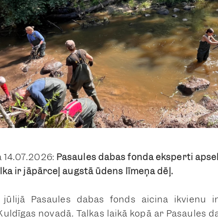
a 14.07.2026:
Pasaules dabas fonda eksperti apse
alka ir jāpārceļ augstā ūdens līmeņa dēļ.
. jūlijā Pasaules dabas fonds aicina ikvienu i
Kuldīgas novadā. Talkas laikā kopā ar Pasaules 