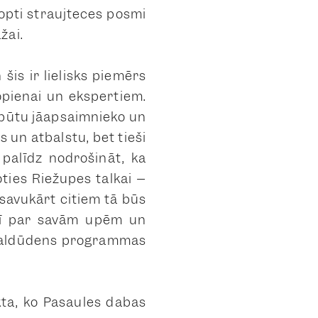
opti straujteces posmi
žai.
is ir lielisks piemērs
kopienai un ekspertiem.
ā būtu jāapsaimnieko un
 un atbalstu, bet tieši
n palīdz nodrošināt, ka
oties Riežupes talkai –
 savukārt citiem tā būs
arī par savām upēm un
n saldūdens programmas
kta, ko Pasaules dabas