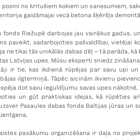
pes posmi no kritušiem kokiem un sanesumiem, sak
eritorija gaidāmajai vecā betona šķēršļa demontā
 fonds Riežupē darbojas jau vairākus gadus, un š
ms paveikt, sadarbojoties pašvaldībai, vietējai 
ga ne tikai tās unikālās dabas dēļ – tā parāda, k
tas Latvijas upes. Mūsu eksperti sniedz zināšanas
otāji ir tie, kas ikdienā rūpējas par savu upi u
abājas ilgtermiņā. Tāpēc aicinām ikvienu pievien
 iespēja dot savu ieguldījumu savas upes nākotnē,
moties un gūt praktiskas idejas, kā rūpēties 
” uzsver Pasaules dabas fonda Baltijas jūras u
 Jentgena.
saistes pasākumu organizēšana ir daļa no proje