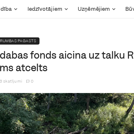
ldība
Iedzīvotājiem
Uzņēmējiem
Bū
RUMBAS PAGASTS
dabas fonds aicina uz talku Ri
ms atcelts
3 skatījumi
0