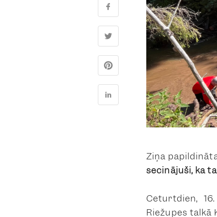
Ziņa papildināt
secinājuši, ka t
Ceturtdien, 16
Riežupes talkā 