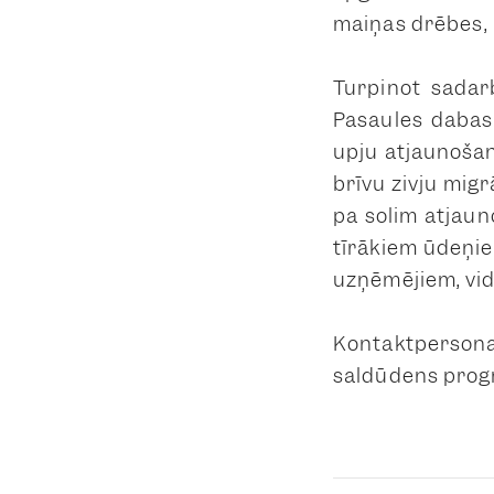
maiņas drēbes, k
Turpinot sadar
Pasaules dabas 
upju atjaunošana
brīvu zivju migr
pa solim atjaun
tīrākiem ūdeņie
uzņēmējiem, vi
Kontaktpersona:
saldūdens prog