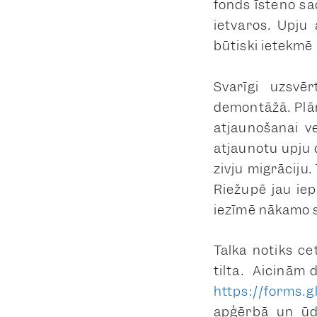
fonds īsteno sa
ietvaros. Upju 
būtiski ietekmē 
Svarīgi uzsvēr
demontāžā. Plā
atjaunošanai 
atjaunotu upju 
zivju migrāciju
Riežupē jau iep
iezīmē nākamo s
Talka notiks cet
tilta. Aicinām d
https://forms.
apģērbā un ūde