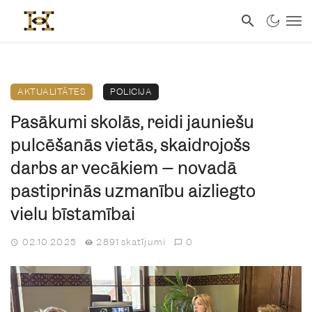
AKTUALITĀTES
POLICIJA
Pasākumi skolās, reidi jauniešu
pulcēšanās vietās, skaidrojošs
darbs ar vecākiem – novadā
pastiprinās uzmanību aizliegto
vielu bīstamībai
02.10.2025
2891 skatījumi
0