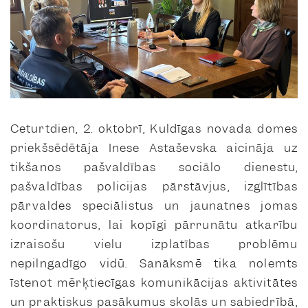
Ceturtdien, 2. oktobrī, Kuldīgas novada domes
priekšsēdētāja Inese Astaševska aicināja uz
tikšanos pašvaldības sociālo dienestu,
pašvaldības policijas pārstāvjus, izglītības
pārvaldes speciālistus un jaunatnes jomas
koordinatorus, lai kopīgi pārrunātu atkarību
izraisošu vielu izplatības problēmu
nepilngadīgo vidū. Sanāksmē tika nolemts
īstenot mērķtiecīgas komunikācijas aktivitātes
un praktiskus pasākumus skolās un sabiedrībā,