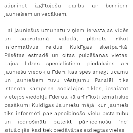
stiprinot izglītojošu darbu ar bērniem,
jauniešiem un vecākiem.
Lai jauniešus uzrunātu viņiem ierastajās vidēs
un saprotamā valodā, plānots rīkot
informatīvus reidus Kuldīgas skeitparkā,
Pilsētas estrādē un citās pulcēšanās vietās.
Tajos līdzās speciālistiem piedalīsies arī
jauniešu viedokļu līderi, kas spēs sniegt ticamu
un jauniešiem tuvu vēstījumu. Paralēli tiks
īstenota kampaņa sociālajos tīklos, iesaistot
vietējos viedokļu līderus, kā arī rīkoti tematiskie
pasākumi Kuldīgas Jauniešu mājā, kur jaunieši
tiks informēti par apreibinošo vielu bīstamību
un iedrošināti pateikt pārliecinošu “nē”
situācijās, kad tiek piedāvātas aizliegtas vielas.