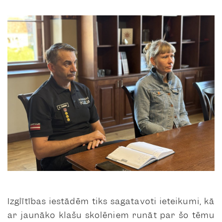
Izglītības iestādēm tiks sagatavoti ieteikumi, kā
ar jaunāko klašu skolēniem runāt par šo tēmu