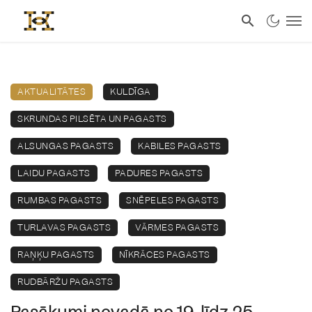
AKTUALITĀTES
KULDĪGA
SKRUNDAS PILSĒTA UN PAGASTS
ALSUNGAS PAGASTS
KABILES PAGASTS
LAIDU PAGASTS
PADURES PAGASTS
RUMBAS PAGASTS
SNĒPELES PAGASTS
TURLAVAS PAGASTS
VĀRMES PAGASTS
RAŅĶU PAGASTS
NĪKRĀCES PAGASTS
RUDBĀRŽU PAGASTS