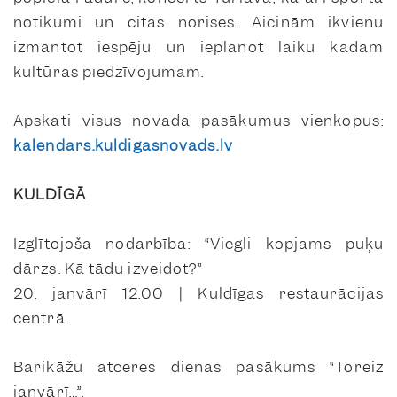
notikumi un citas norises. Aicinām ikvienu
izmantot iespēju un ieplānot laiku kādam
kultūras piedzīvojumam.
Apskati visus novada pasākumus vienkopus:
kalendars.kuldigasnovads.lv
KULDĪGĀ
Izglītojoša nodarbība: “Viegli kopjams puķu
dārzs. Kā tādu izveidot?”
20. janvārī 12.00 | Kuldīgas restaurācijas
centrā.
Barikāžu atceres dienas pasākums “Toreiz
janvārī…”.