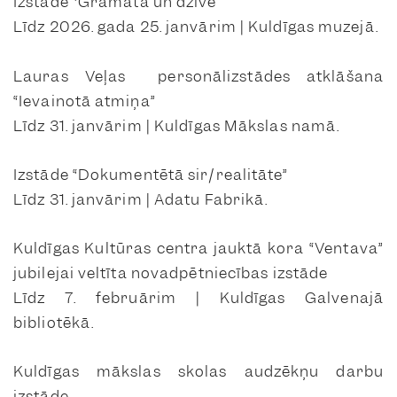
Izstāde “Grāmata un dzīve”
Līdz 2026. gada 25. janvārim | Kuldīgas muzejā.
Lauras Veļas personālizstādes atklāšana
“Ievainotā atmiņa”
Līdz 31. janvārim | Kuldīgas Mākslas namā.
Izstāde “Dokumentētā sir/realitāte”
Līdz 31. janvārim | Adatu Fabrikā.
Kuldīgas Kultūras centra jauktā kora “Ventava”
jubilejai veltīta novadpētniecības izstāde
Līdz 7. februārim | Kuldīgas Galvenajā
bibliotēkā.
Kuldīgas mākslas skolas audzēkņu darbu
izstāde