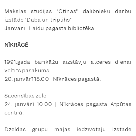
Mākslas studijas “Otiņas” dalībnieku darbu
izstāde “Daba un triptihs”
Janvārī | Laidu pagasta bibliotēkā.
NĪKRĀCĒ
1991.gada barikāžu aizstāvju atceres dienai
veltīts pasākums
20. janvārī 18.00 | Nīkrāces pagastā.
Sacensības zolē
24. janvārī 10.00 | Nīkrāces pagasta Atpūtas
centrā.
Dzeldas grupu mājas iedzīvotāju izstāde