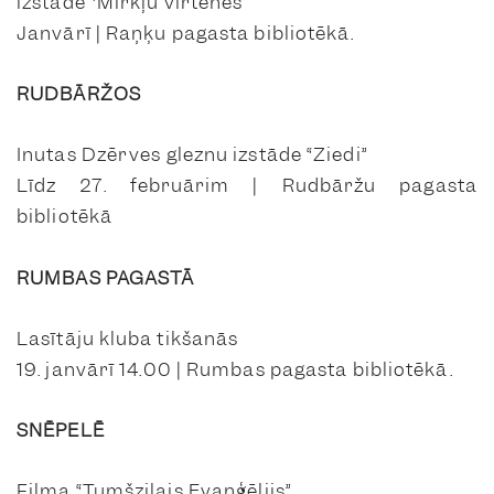
izstāde “Mirkļu virtenes”
Janvārī | Raņķu pagasta bibliotēkā.
RUDBĀRŽOS
Inutas Dzērves gleznu izstāde “Ziedi”
Līdz 27. februārim | Rudbāržu pagasta
bibliotēkā
RUMBAS PAGASTĀ
Lasītāju kluba tikšanās
19. janvārī 14.00 | Rumbas pagasta bibliotēkā.
SNĒPELĒ
Filma “Tumšzilais Evaņģēlijs”