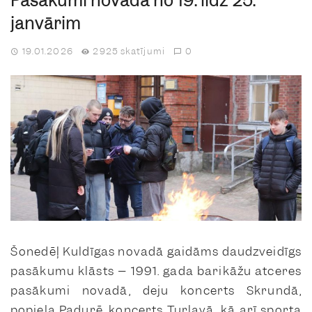
Pasākumi novadā no 19. līdz 25.
janvārim
19.01.2026
2925 skatījumi
0
Šonedēļ Kuldīgas novadā gaidāms daudzveidīgs
pasākumu klāsts – 1991. gada barikāžu atceres
pasākumi novadā, deju koncerts Skrundā,
popiela Padurē, koncerts Turlavā, kā arī sporta