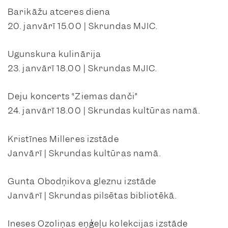
Barikāžu atceres diena
20. janvārī 15.00 | Skrundas MJIC.
Ugunskura kulinārija
23. janvārī 18.00 | Skrundas MJIC.
Deju koncerts “Ziemas danči”
24. janvārī 18.00 | Skrundas kultūras namā.
Kristīnes Milleres izstāde
Janvārī | Skrundas kultūras namā.
Gunta Obodņikova gleznu izstāde
Janvārī | Skrundas pilsētas bibliotēkā.
Ineses Ozoliņas eņģeļu kolekcijas izstāde