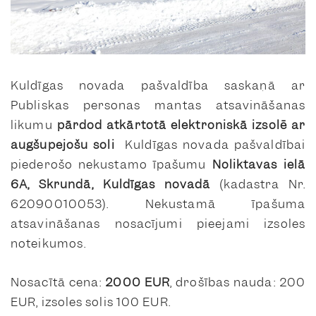
Kuldīgas novada pašvaldība saskaņā ar
Publiskas personas mantas atsavināšanas
likumu
pārdod
atkārtotā elektroniskā izsolē ar
augšupejošu soli
Kuldīgas novada pašvaldībai
piederošo nekustamo īpašumu
Noliktavas ielā
6A, Skrundā, Kuldīgas novadā
(kadastra Nr.
62090010053). Nekustamā īpašuma
atsavināšanas nosacījumi pieejami izsoles
noteikumos.
Nosacītā cena:
2000 EUR
, drošības nauda: 200
EUR, izsoles solis 100 EUR.