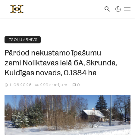
IZSOĻU ARHĪVS
Pārdod nekustamo īpašumu –
zemi Noliktavas ielā 6A, Skrunda,
Kuldīgas novads, 0.1384 ha
11.06.2026
299 skatījumi
0