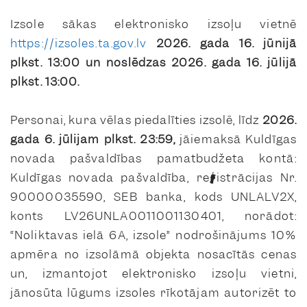
Izsole sākas elektronisko izsoļu vietnē
https://izsoles.ta.gov.lv
2026. gada 16. jūnijā
plkst. 13:00 un noslēdzas 2026. gada 16. jūlijā
plkst. 13:00.
Personai, kura vēlas piedalīties izsolē, līdz
2026.
gada 6. jūlijam plkst. 23:59
,
jāiemaksā Kuldīgas
novada pašvaldības pamatbudžeta kontā:
Kuldīgas novada pašvaldība, reģistrācijas Nr.
90000035590, SEB banka, kods UNLALV2X,
konts LV26UNLA0011001130401, norādot:
“Noliktavas ielā 6A, izsole”
nodrošinājums 10%
apmēra no izsolāmā objekta nosacītās cenas
un, izmantojot elektronisko izsoļu vietni,
jānosūta lūgums izsoles rīkotājam autorizēt to