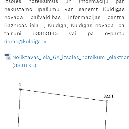
Izsoles noteikumus un informāciju par
nekustamo īpašumu var saņemt Kuldīgas
novada pašvaldības informācijas centrā
Baznīcas ielā 1, Kuldīgā, Kuldīgas novadā, pa
tālruni 63350143 vai pa e-pastu
dome@kuldiga.lv
.
Noliktavas_iela_6A_izsoles_noteikumi_elektron