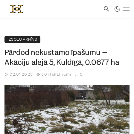
IZSOĻU ARHĪVS
Pārdod nekustamo īpašumu –
Akāciju alejā 5, Kuldīgā, 0.0677 ha
02.01.2025
5071 skatījumi
0