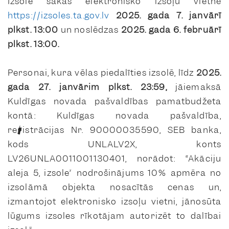
Izsole sākas elektronisko izsoļu vietnē
https://izsoles.ta.gov.lv
2025. gada 7. janvārī
plkst. 13:00
un noslēdzas
2025. gada 6. februārī
plkst. 13:00.
Personai, kura vēlas piedalīties izsolē, līdz
2025.
gada 27. janvārim plkst. 23:59
,
jāiemaksā
Kuldīgas novada pašvaldības pamatbudžeta
kontā: Kuldīgas novada pašvaldība,
reģistrācijas Nr. 90000035590, SEB banka,
kods UNLALV2X, konts
LV26UNLA0011001130401, norādot:
“Akāciju
aleja 5, izsole”
nodrošinājums 10% apmēra no
izsolāmā objekta nosacītās cenas un,
izmantojot elektronisko izsoļu vietni, jānosūta
lūgums izsoles rīkotājam autorizēt to dalībai