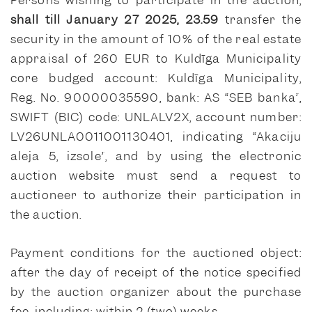
Persons wishing to participate in the auction,
shall till January 27 2025, 23.59
transfer the
security in the amount of 10% of the real estate
appraisal of 260 EUR to Kuldīga Municipality
core budged account: Kuldīga Municipality,
Reg. No. 90000035590, bank: AS “SEB banka”,
SWIFT (BIC) code: UNLALV2X, account number:
LV26UNLA0011001130401, indicating
“Akaciju
aleja 5, izsole”,
and by using the electronic
auction website must send a request to
auctioneer to authorize their participation in
the auction.
Payment conditions for the auctioned object:
after the day of receipt of the notice specified
by the auction organizer about the purchase
fee, including: within 2 (two) weeks.