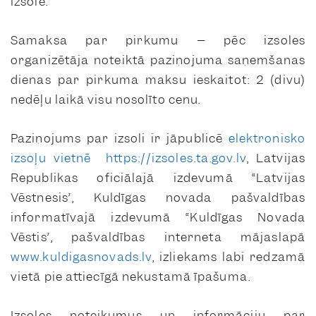
izsolē.
Samaksa par pirkumu – pēc izsoles
organizētāja noteiktā paziņojuma saņemšanas
dienas par pirkuma maksu ieskaitot: 2 (divu)
nedēļu laikā visu nosolīto cenu.
Paziņojums par izsoli ir jāpublicē
elektronisko
izsoļu vietnē
https://izsoles.ta.gov.lv
, Latvijas
Republikas oficiālajā izdevumā “Latvijas
Vēstnesis”, Kuldīgas novada pašvaldības
informatīvajā izdevumā “Kuldīgas Novada
Vēstis”, pašvaldības interneta mājaslapā
www.kuldigasnovads.lv
, izliekams labi redzamā
vietā pie attiecīgā nekustamā īpašuma.
Izsoles noteikumus un informāciju par