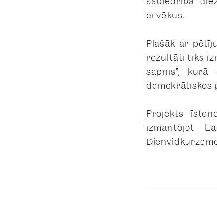
sabiedrība die
cilvēkus.
Plašāk ar pētīj
rezultāti tiks i
sapnis”, kurā 
demokrātiskos 
Projekts īste
izmantojot Lat
Dienvidkurzemes