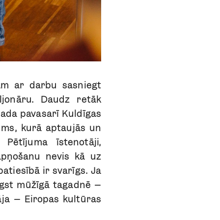
ram ar darbu sasniegt
ljonāru. Daudz retāk
gada pavasarī Kuldīgas
ums, kurā aptaujās un
 Pētījuma īstenotāji,
sapņošanu nevis kā uz
atiesībā ir svarīgs. Ja
rēgst mūžīgā tagadnē –
āja – Eiropas kultūras