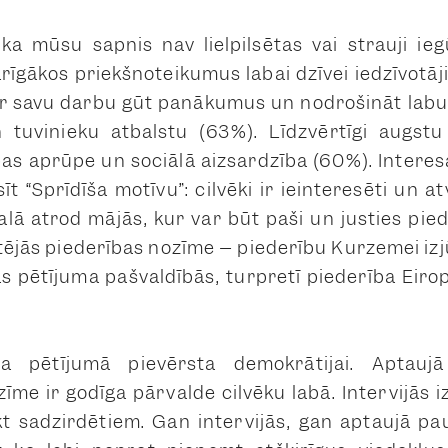
ka mūsu sapnis nav lielpilsētas vai strauji ie
arīgākos priekšnoteikumus labai dzīvei iedzīvotā
 ar savu darbu gūt panākumus un nodrošināt lab
 tuvinieku atbalstu (63%). Līdzvērtīgi augstu
ības aprūpe un sociālā aizsardzība (60%). Interesa
īt “Sprīdīša motīvu”: cilvēki ir ieinteresēti un at
galā atrod mājās, kur var būt paši un justies pie
ietējās piederības nozīme – piederību Kurzemei iz
ās pētījuma pašvaldībās, turpretī piederība Eiro
a pētījumā pievērsta demokrātijai. Aptaujā
zīme ir godīga pārvalde cilvēku labā. Intervijās 
kt sadzirdētiem. Gan intervijās, gan aptaujā pa