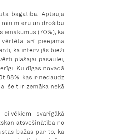
gūta bagātība. Aptaujā
ji min mieru un drošību
us ienākumus (70%), kā
 vērtēta arī pieejama
nti, ka intervijās bieži
vērti plašajai pasaulei,
derīgi. Kuldīgas novadā
jūt 88%, kas ir nedaudz
pai šeit ir zemāka nekā
 cilvēkiem svarīgākā
izskan atsvešinātība no
ustas bažas par to, ka