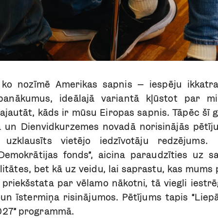
, ko nozīmē Amerikas sapnis – iespēju ikkat
panākumus, ideālajā variantā kļūstot par mi
jautāt, kāds ir mūsu Eiropas sapnis. Tāpēc šī 
ā un Dienvidkurzemes novadā norisinājās pētīj
a uzklausīts vietējo iedzīvotāju redzējums.
Demokrātijas fonds”, aicina paraudzīties uz 
itātes, bet kā uz veidu, lai saprastu, kas mums p
 priekšstata par vēlamo nākotni, tā viegli iest
un īstermiņa risinājumos. Pētījums tapis “Liep
2027” programmā.