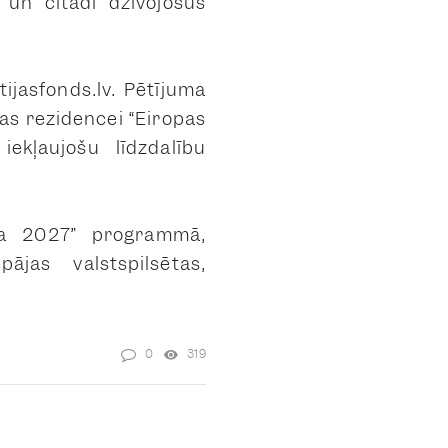
 un citādi dzīvojošus
ijasfonds.lv. Pētījuma
jas rezidencei “Eiropas
iekļaujošu līdzdalību
ēta 2027” programmā,
ājas valstspilsētas,
0
319