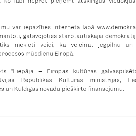
z ko labi neprot pieņemt atšķirīgus viedokļus
umu var iepazīties interneta lapā www.demokrat
zmantoti, gatavojoties starptautiskajai demokrāti
tiks meklēti veidi, kā veicināt jēgpilnu un 
procesos mūsdienu Eiropā.
nots “Liepāja – Eiropas kultūras galvaspils
vijas Republikas Kultūras ministrijas, Liep
 un Kuldīgas novadu piešķirto finansējumu.