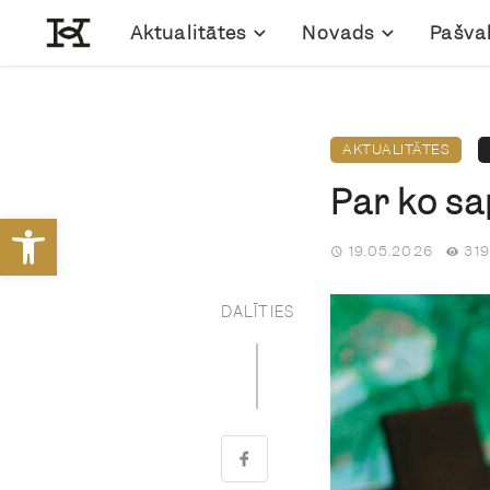
Aktualitātes
Novads
Pašva
AKTUALITĀTES
Par ko sa
Open toolbar
19.05.2026
319
DALĪTIES