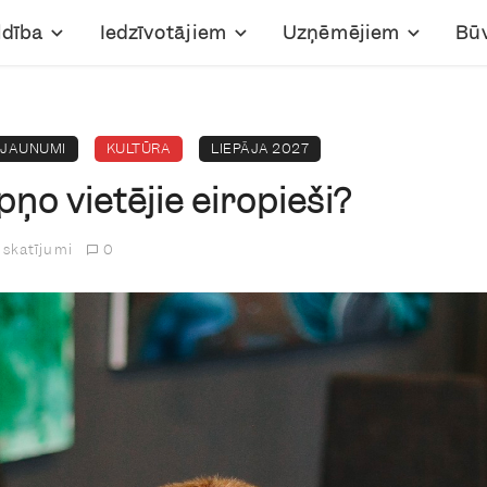
ldība
Iedzīvotājiem
Uzņēmējiem
Bū
JAUNUMI
KULTŪRA
LIEPĀJA 2027
pņo vietējie eiropieši?
 skatījumi
0