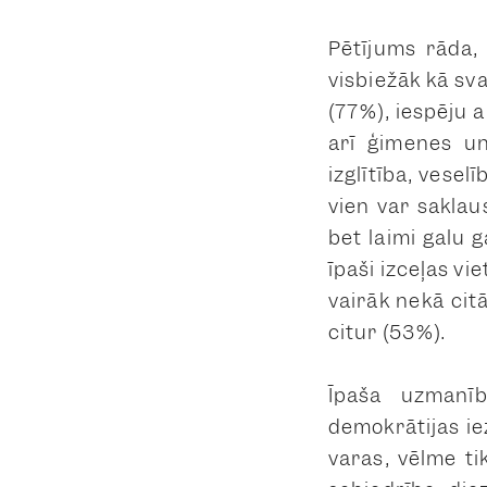
Pētījums rāda, 
visbiežāk kā sv
(77%), iespēju
arī ģimenes un
izglītība, vesel
vien var saklaus
bet laimi galu 
īpaši izceļas v
vairāk nekā cit
citur (53%).
Īpaša uzmanīb
demokrātijas ie
varas, vēlme ti