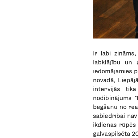
Ir labi zināms
labklājību un 
iedomājamies pa
novadā, Liepāj
intervijās tik
nodibinājums “
bēgšanu no real
sabiedrībai nav
ikdienas rūpēs 
galvaspilsēta 