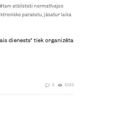
mētam atbilstoši normatīvajos
ronisko parakstu, jāsatur laika
is dienests” tiek organizēta
0
3233