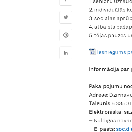
1. senioru uzrau
2. individuālās 
3. sociālās aprū
4. atbalsts paša
5. tējas pauzes 
Iesniegums 
Informācija pa
Pakalpojumu no
Adrese:
Dzirnavu 
Tālrunis
: 633501
Elektroniskai sa
– Kuldīgas novad
–
E-pasts:
soc.di