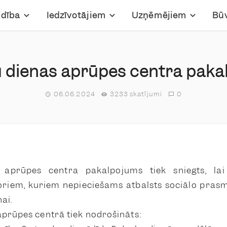
ldība
Iedzīvotājiem
Uzņēmējiem
Bū
 dienas aprūpes centra pak
06.06.2024
3233 skatījumi
0
 aprūpes centra pakalpojums tiek sniegts, lai
oriem, kuriem nepieciešams atbalsts sociālo prasm
ai.
prūpes centrā tiek nodrošināts: