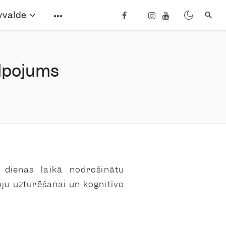
vvalde
alpojums
 dienas laikā nodrošinātu
ju uzturēšanai un kognitīvo