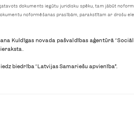
agatavots dokuments iegūtu juridisku spēku, tam jābūt nofor
dokumentu noformēšanas prasībām, parakstītam ar drošu elekt
ana Kuldīgas novada pašvaldības aģentūrā “Sociāla
pieraksta.
edz biedrība “Latvijas Samariešu apvienība”.