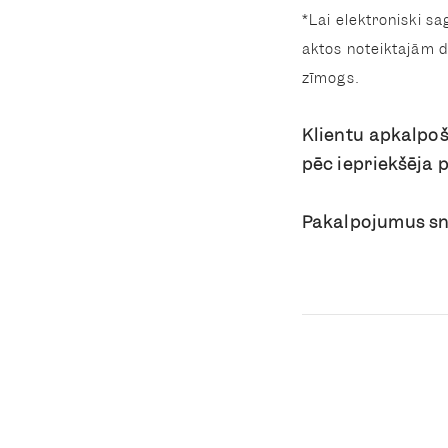
*Lai elektroniski s
aktos noteiktajām 
zīmogs.
Klientu apkalpoš
pēc iepriekšēja 
Pakalpojumus sni