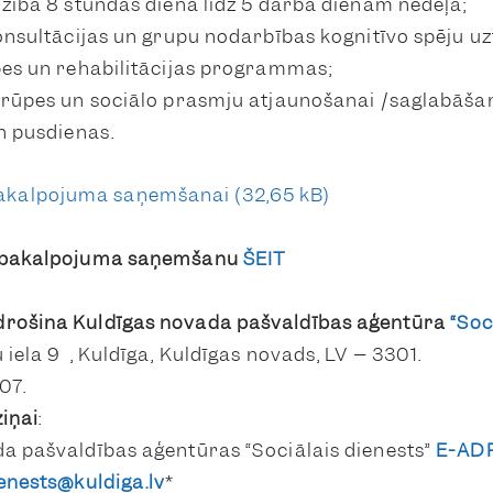
dzība 8 stundas dienā līdz 5 darba dienām nedēļā;
konsultācijas un grupu nodarbības kognitīvo spēju uz
pes un rehabilitācijas programmas;
prūpes un sociālo prasmju atjaunošanai /saglabāšan
un pusdienas.
pakalpojuma saņemšanai
r pakalpojuma saņemšanu
ŠEIT
drošina
Kuldīgas novada pašvaldības aģentūra
“Soc
iela 9 , Kuldīga, Kuldīgas novads, LV – 3301.
07.
ziņai
:
a pašvaldības aģentūras “Sociālais dienests”
E-AD
enests@kuldiga.lv
*