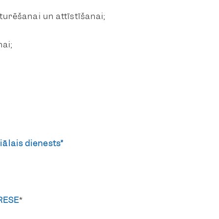
turēšanai un attīstīšanai;
ai;
iālais dienests”
RESE
*