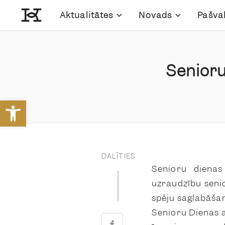
Aktualitātes
Novads
Pašva
Senioru
Open toolbar
DALĪTIES
Senioru dienas
uzraudzību seni
spēju saglabāšan
Senioru Dienas a