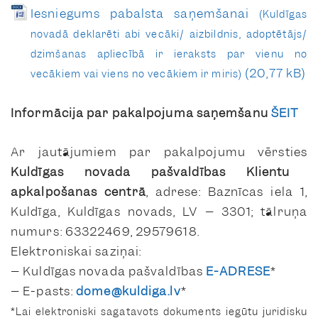
Iesniegums pabalsta saņemšanai
(Kuldīgas
novadā deklarēti abi vecāki/ aizbildnis, adoptētājs/
dzimšanas apliecībā ir ieraksts par vienu no
vecākiem vai viens no vecākiem ir miris)
Informācija par pakalpojuma saņemšanu
ŠEIT
Ar jautājumiem par pakalpojumu vērsties
Kuldīgas novada pašvaldības Klientu
apkalpošanas centrā
, adrese: Baznīcas iela 1,
Kuldīga, Kuldīgas novads, LV – 3301; tālruņa
numurs: 63322469, 29579618.
Elektroniskai saziņai:
– Kuldīgas novada pašvaldības
E-ADRESE
*
– E-pasts:
dome@kuldiga.lv
*
*Lai elektroniski sagatavots dokuments iegūtu juridisku