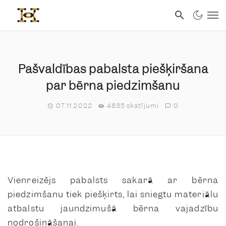
Pašvaldības pabalsta piešķiršana
par bērna piedzimšanu
07.11.2022
4835 skatījumi
0
Vienreizējs pabalsts sakarā ar bērna
piedzimšanu tiek piešķirts, lai sniegtu materiālu
atbalstu jaundzimušā bērna vajadzību
nodrošināšanai.