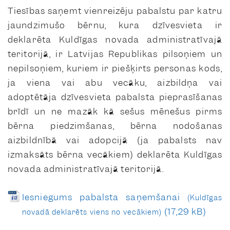
Tiesības saņemt vienreizēju pabalstu par katru
jaundzimušo bērnu, kura dzīvesvieta ir
deklarēta Kuldīgas novada administratīvajā
teritorijā, ir Latvijas Republikas pilsoņiem un
nepilsoņiem, kuriem ir piešķirts personas kods,
ja viena vai abu vecāku, aizbildņa vai
adoptētāja dzīvesvieta pabalsta pieprasīšanas
brīdī un ne mazāk kā sešus mēnešus pirms
bērna piedzimšanas, bērna nodošanas
aizbildnībā vai adopcijā (ja pabalsts nav
izmaksāts bērna vecākiem) deklarēta Kuldīgas
novada administratīvajā teritorijā.
Iesniegums pabalsta saņemšanai
(Kuldīgas
novadā deklarēts viens no vecākiem)