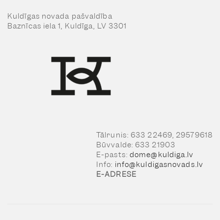
Kuldīgas novada pašvaldība
Baznīcas iela 1, Kuldīga, LV 3301
Tālrunis: 633 22469, 29579618
Būvvalde: 633 21903
E-pasts:
dome@kuldiga.lv
Info:
info@kuldigasnovads.lv
E-ADRESE