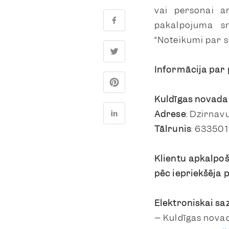
vai personai a
pakalpojuma sn
“Noteikumi par s
Informācija pa
Kuldīgas novada 
Adrese
: Dzirnavu
Tālrunis
: 633501
Klientu apkalpoš
pēc iepriekšēja 
Elektroniskai saz
– Kuldīgas novad