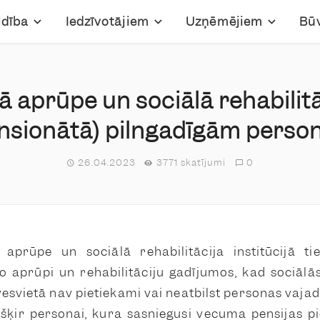
ldība
Iedzīvotājiem
Uzņēmējiem
Bū
ā aprūpe un sociālā rehabilitā
nsionātā) pilngadīgām pers
26.04.2023
3771 skatījumi
0
ā aprūpe un sociālā rehabilitācija institūcijā ti
o aprūpi un rehabilitāciju gadījumos, kad sociālā
esvietā nav pietiekami vai neatbilst personas vaja
šķir personai, kura sasniegusi vecuma pensijas p