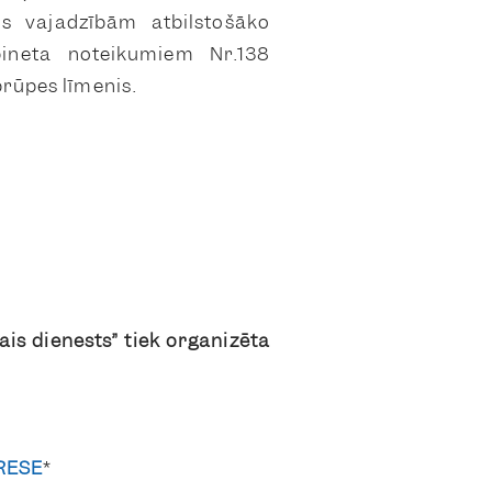
s vajadzībām atbilstošāko
bineta noteikumiem Nr.138
rūpes līmenis.
is dienests” tiek organizēta
RESE
*