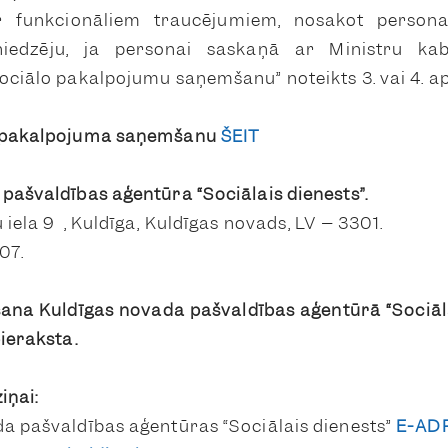
r funkcionāliem traucējumiem, nosakot persona
iedzēju, ja personai saskaņā ar Ministru ka
ociālo pakalpojumu saņemšanu” noteikts 3. vai 4. ap
r pakalpojuma saņemšanu
ŠEIT
pašvaldības aģentūra “Sociālais dienests”.
 iela 9 , Kuldīga, Kuldīgas novads, LV – 3301.
07.
ana Kuldīgas novada pašvaldības aģentūrā “Sociāla
pieraksta.
iņai:
a pašvaldības aģentūras “Sociālais dienests”
E-AD