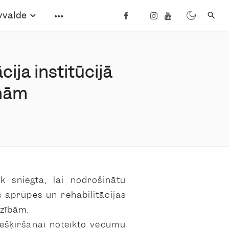
vvalde
cija institūcijā
onām
ek sniegta, lai nodrošinātu
s aprūpes un rehabilitācijas
dzībām.
iešķiršanai noteikto vecumu