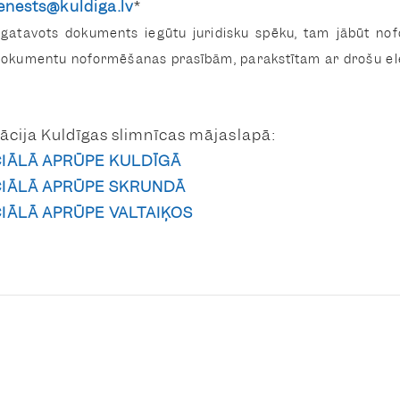
enests@kuldiga.lv
*
sagatavots dokuments iegūtu juridisku spēku, tam jābūt no
dokumentu noformēšanas prasībām, parakstītam ar drošu elek
cija Kuldīgas slimnīcas mājaslapā:
IĀLĀ APRŪPE KULDĪGĀ
CIĀLĀ APRŪPE SKRUNDĀ
IĀLĀ APRŪPE VALTAIĶOS