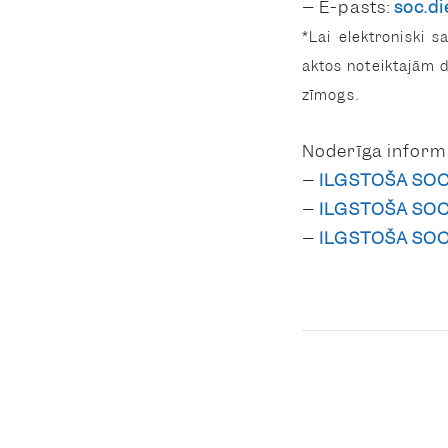
– E-pasts:
soc.di
*Lai elektroniski 
aktos noteiktajām 
zīmogs.
Noderīga informā
–
ILGSTOŠA SOC
–
ILGSTOŠA SO
–
ILGSTOŠA SOC