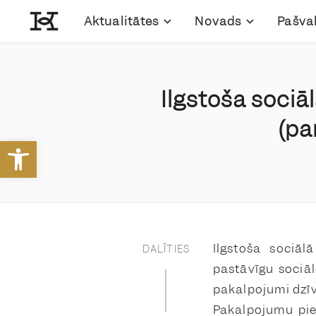
Aktualitātes
Novads
Pašva
Ilgstoša sociāl
(pa
Open toolbar
Ilgstoša sociāl
DALĪTIES
pastāvīgu sociāl
pakalpojumi dzīv
Pakalpojumu pie