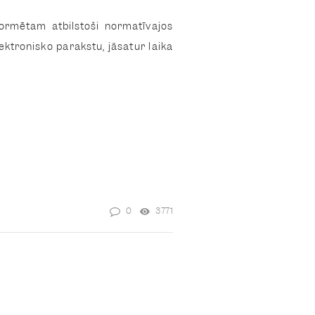
formētam atbilstoši normatīvajos
tronisko parakstu, jāsatur laika
0
3771